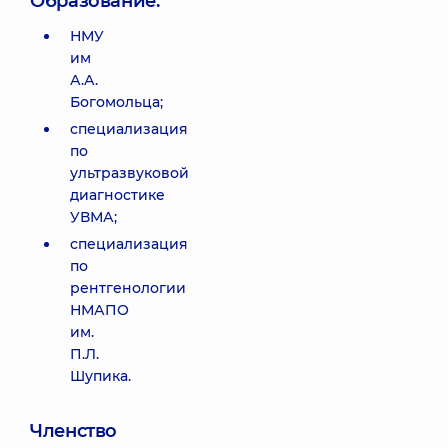
Образование:
НМУ
им
А.А.
Богомольца;
специализация
по
ультразвуковой
диагностике
УВМА;
специализация
по
рентгенологии
НМАПО
им.
П.Л.
Шупика.
Членство