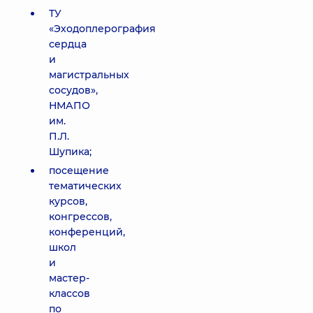
ТУ
«Эходоплерография
сердца
и
магистральных
сосудов»,
НМАПО
им.
П.Л.
Шупика;
посещение
тематических
курсов,
конгрессов,
конференций,
школ
и
мастер-
классов
по