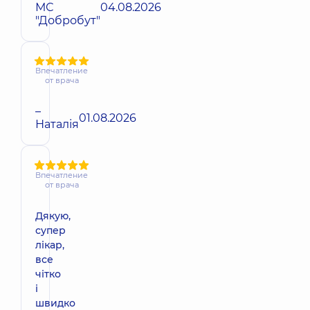
МС
04.08.2026
"Добробут"
Впечатление
от врача
–
01.08.2026
Наталія
Впечатление
от врача
Дякую,
супер
лікар,
все
чітко
і
швидко