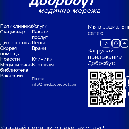
Поликлиника
Услуги
Мы в социальн
Стационар
Пакети
сетях:
послуг
Диагностика
Цены
Скорая
Врачи
Загружайте
помощь
приложение
Новости
Клиники
Добробут:
Медицинская
Контакты
библиотека
Вакансии
Почта:
info@med.dobrobut.com
Узнавай первым о пакетах услуг!