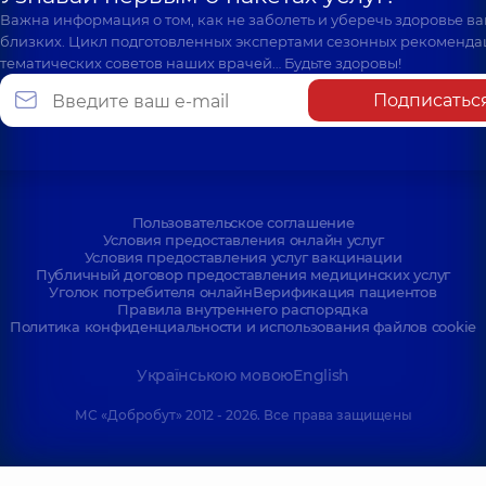
Важна информация о том, как не заболеть и уберечь здоровье в
близких. Цикл подготовленных экспертами сезонных рекоменда
тематических советов наших врачей… Будьте здоровы!
Подписатьс
Пользовательское соглашение
Условия предоставления онлайн услуг
Условия предоставления услуг вакцинации
Публичный договор предоставления медицинских услуг
Уголок потребителя онлайн
Верификация пациентов
Правила внутреннего распорядка
Политика конфиденциальности и использования файлов cookie
Українською мовою
English
МС «Добробут» 2012 - 2026. Все права защищены