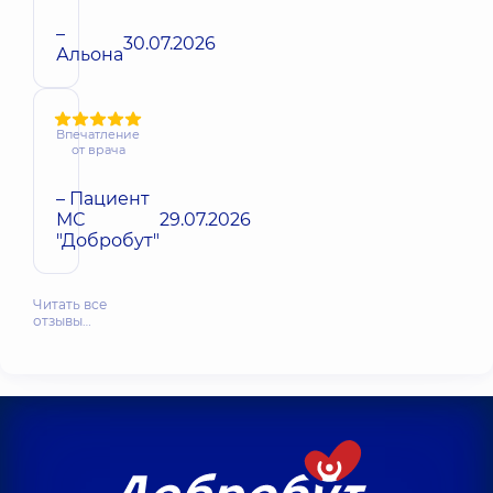
–
30.07.2026
Альона
Впечатление
от врача
– Пациент
МС
29.07.2026
"Добробут"
Читать все
отзывы…