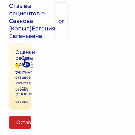
Отзывы
пациентов о
Савкова
QR
(Копыл)Евгения
Евгеньевна
Оценки
5
работы
/
врача:
5
рейтинг
713
отзывов
на
основе
2
727
отзыва
отзывов
2
отзыва
Оставить отзыв