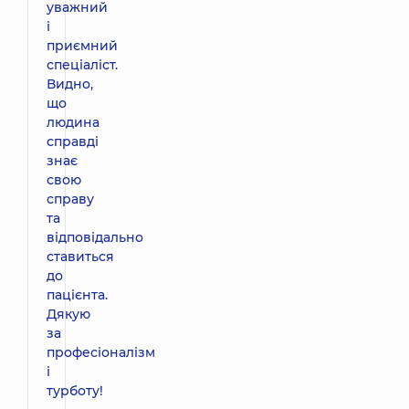
уважний
і
приємний
спеціаліст.
Видно,
що
людина
справді
знає
свою
справу
та
відповідально
ставиться
до
пацієнта.
Дякую
за
професіоналізм
і
турботу!