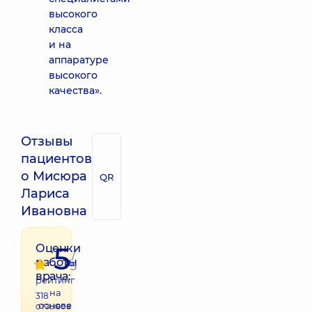
высокого
класса
и на
аппаратуре
высокого
качества».
Отзывы
пациентов
о Мисюра
QR
Лариса
Ивановна
5
Оценки
/
работы
5
врача:
рейтинг
на
318
основе
отзывов