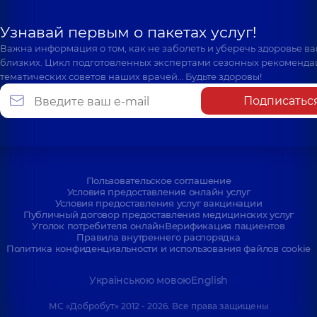
Узнавай первым о пакетах услуг!
Важна информация о том, как не заболеть и уберечь здоровье в
близких. Цикл подготовленных экспертами сезонных рекоменда
тематических советов наших врачей… Будьте здоровы!
Подписатьс
Пользовательское соглашение
Условия предоставления онлайн услуг
Условия предоставления услуг вакцинации
Публичный договор предоставления медицинских услуг
Уголок потребителя онлайн
Верификация пациентов
Правила внутреннего распорядка
Политика конфиденциальности и использования файлов cookie
Українською мовою
English
МС «Добробут» 2012 - 2026. Все права защищены