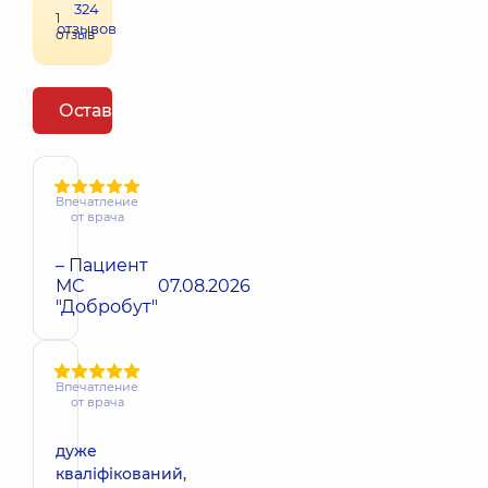
324
1
отзывов
отзыв
Оставить отзыв
Впечатление
от врача
– Пациент
МС
07.08.2026
"Добробут"
Впечатление
от врача
дуже
кваліфікований,