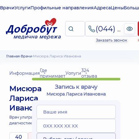
Врачи
Услуги
Профильные направления
Адреса
Цены
Больш
(044) 495-2-888
Заказать звонок
Главная
Врачи
Мисюра Лариса Ивановна
Где
324
Информация
Услуги
принимает
отзыва
Запись к врачу
Мисюра
Мисюра Лариса Ивановна
Лариса
Ивановна
Врач ультразвуковой
диагностики;
40
5
/ 5