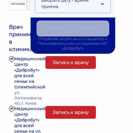
Выбрать дату / время
лет опыта
рейтинг
на основе
приема
324 отзыва
Врач
Запись на прийом
принимает
Отправляя запрос вы соглашаетесь с
Ближайшее время приема: Завтра о 11:45
в
Пользовательским соглашением
МС
клиниках:
«Добробут»
Медицинский
Запись к врачу
Центр
«Добробут»
для всей
семьи на
Олимпийской
ул.
Антоновича,
40, г. Киев
Медицинский
Запись к врачу
Центр
«Добробут»
для всей
семьи на ул.