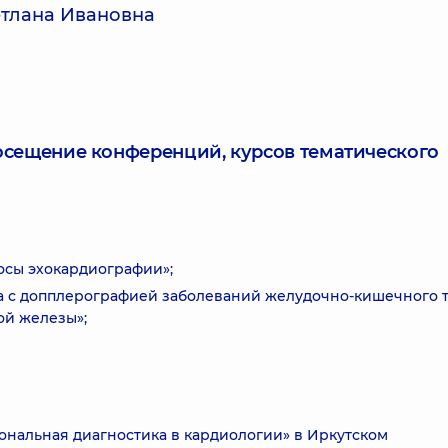
тлана Ивановна
посещение конференций, курсов тематического
осы эхокардиографии»;
а с допплерографией заболеваний желудочно-кишечного т
ой железы»;
иональная диагностика в кардиологии» в Иркутском