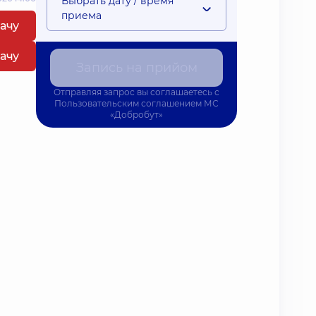
Выбрать дату / время
приема
рачу
рачу
Запись на прийом
Отправляя запрос вы соглашаетесь с
Пользовательским соглашением
МС
«Добробут»