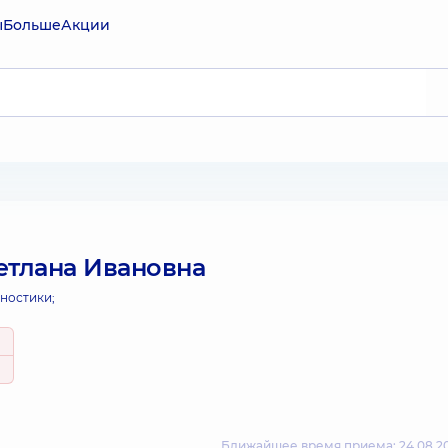
ы
Больше
Акции
етлана Ивановна
ностики;
Ближайшее время приема: 24.08.20