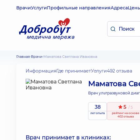
Врачи
Услуги
Профильные направления
Адреса
Цен
Главная
Врачи
Маматова Светлана Ивановна
Информация
Где принимает
Услуги
402 отзыва
Маматова Св
Врач ультразвуковой диаг
38
5
/ 5
лет опыта
рейтинг
на основе
402 отзыва
Врач принимает в клиниках: