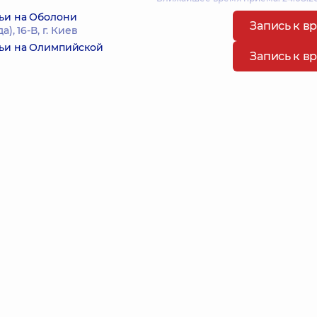
ьи на Оболони
Запись к в
, 16-В, г. Киев
мьи на Олимпийской
Запись к в