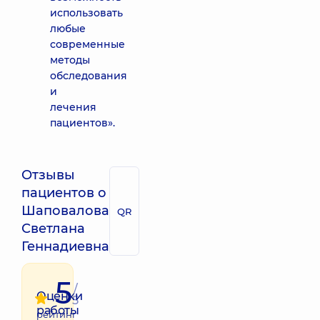
использовать
любые
современные
методы
обследования
и
лечения
пациентов».
Отзывы
пациентов о
Шаповалова
QR
Светлана
Геннадиевна
5
/
Оценки
5
работы
рейтинг