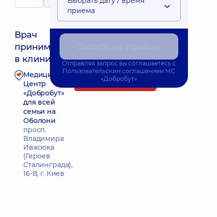
Выбрать дату / время
395 отзывов
приема
Врач
Запись на прийом
принимает
Ближайшее время приема: Завтра о 09:00
в клинике
Отправляя запрос вы соглашаетесь с
Пользовательским соглашением
МС
Медицинский
«Добробут»
Запись к врачу
Центр
«Добробут»
для всей
семьи на
Оболони
просп.
Владимира
Ивасюка
(Героев
Сталинграда),
16-В, г. Киев