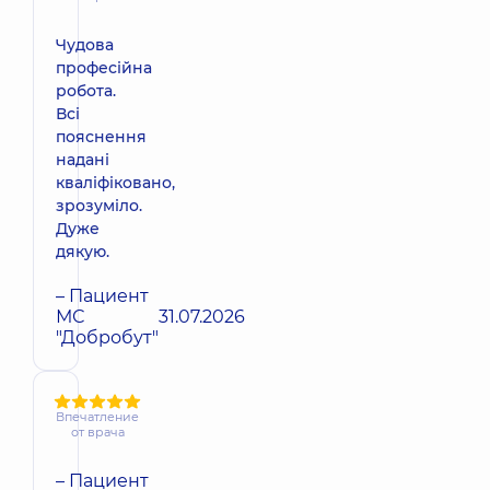
Чудова
професійна
робота.
Всі
пояснення
надані
кваліфіковано,
зрозуміло.
Дуже
дякую.
– Пациент
МС
31.07.2026
"Добробут"
Впечатление
от врача
– Пациент