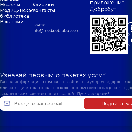
приложение
Новости
Клиники
Добробут:
Медицинская
Контакты
библиотека
Вакансии
Почта:
info@med.dobrobut.com
Узнавай первым о пакетах услуг!
Важна информация о том, как не заболеть и уберечь здоровье в
близких. Цикл подготовленных экспертами сезонных рекоменда
тематических советов наших врачей… Будьте здоровы!
Подписатьс