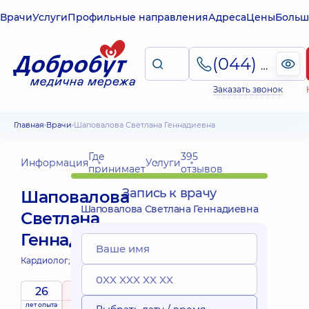
Врачи
Услуги
Профильные направления
Адреса
Цены
Больш
(044) 495-2-888
Заказать звонок
Главная
Врачи
Шаповалова Светлана Геннадиевна
Где
395
Информация
Услуги
принимает
отзывов
Запись к врачу
Шаповалова
Шаповалова Светлана Геннадиевна
Светлана
Геннадиевна
Кардиолог;
26
5
/ 5
лет опыта
рейтинг
на основе
Эксперт