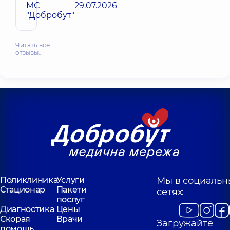
МС
29.07.2026
"Добробут"
Читать все
отзывы…
Поликлиника
Услуги
Мы в социальн
Стационар
Пакети
сетях:
послуг
Диагностика
Цены
Скорая
Врачи
Загружайте
помощь