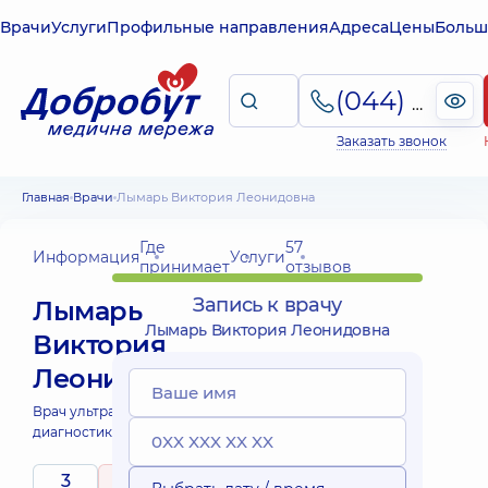
Врачи
Услуги
Профильные направления
Адреса
Цены
Больш
(044) 495-2-888
Заказать звонок
Главная
Врачи
Лымарь Виктория Леонидовна
Где
57
Информация
Услуги
принимает
отзывов
Запись к врачу
Лымарь
Лымарь Виктория Леонидовна
Виктория
Леонидовна
Врач ультразвуковой
диагностики;
3
4.9
/ 5