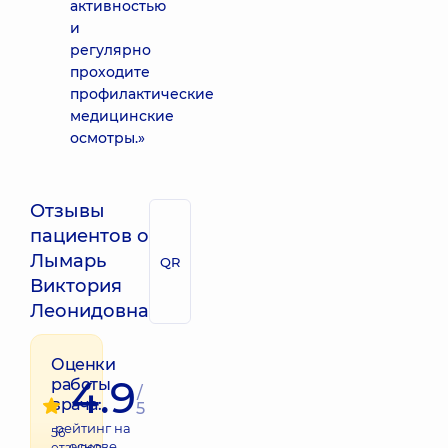
активностью
и
регулярно
проходите
профилактические
медицинские
осмотры.»
Отзывы
пациентов о
Лымарь
QR
Виктория
Леонидовна
Оценки
4.9
работы
/
врача:
5
рейтинг на
56
основе
отзывов