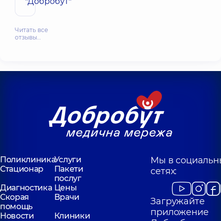
"Добробут"
Читать все
отзывы…
Поликлиника
Услуги
Мы в социальн
Стационар
Пакети
сетях:
послуг
Диагностика
Цены
Скорая
Врачи
Загружайте
помощь
приложение
Новости
Клиники