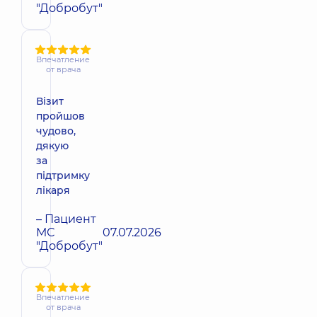
"Добробут"
Впечатление
от врача
Візит
пройшов
чудово,
дякую
за
підтримку
лікаря
– Пациент
МС
07.07.2026
"Добробут"
Впечатление
от врача