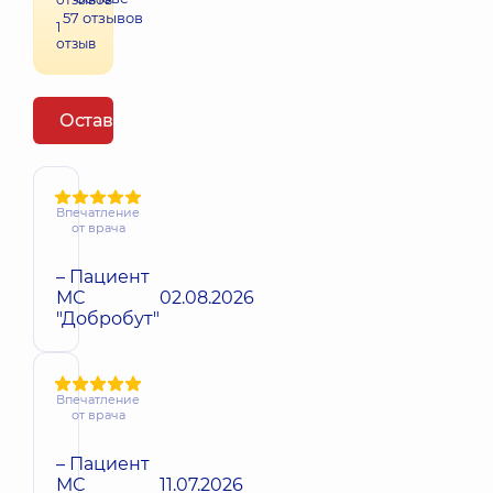
57
отзывов
1
отзыв
Оставить отзыв
Впечатление
от врача
– Пациент
МС
02.08.2026
"Добробут"
Впечатление
от врача
– Пациент
МС
11.07.2026