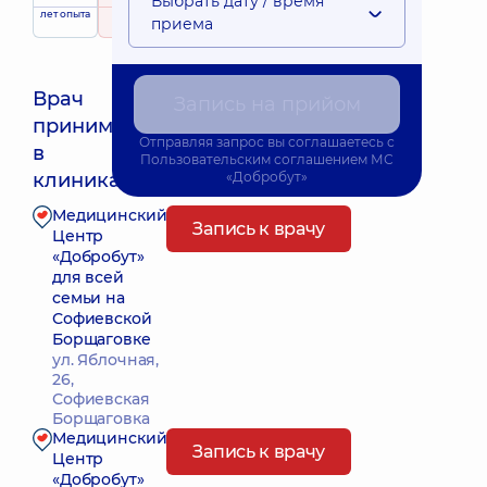
Выбрать дату / время
лет опыта
рейтинг
на основе
приема
57 отзывов
Врач
Запись на прийом
принимает
Отправляя запрос вы соглашаетесь с
Ближайшее время приема: 11.08.2026 16:00
в
Пользовательским соглашением
МС
клиниках:
«Добробут»
Медицинский
Запись к врачу
Центр
«Добробут»
для всей
семьи на
Софиевской
Борщаговке
ул. Яблочная,
26,
Софиевская
Борщаговка
Медицинский
Запись к врачу
Центр
«Добробут»