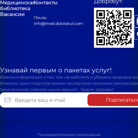
Добробут:
Медицинская
Контакты
библиотека
Вакансии
Почта:
info@med.dobrobut.com
Узнавай первым о пакетах услуг!
Важна информация о том, как не заболеть и уберечь здоровье в
близких. Цикл подготовленных экспертами сезонных рекоменда
тематических советов наших врачей… Будьте здоровы!
Подписатьс
Пользовательское соглашение