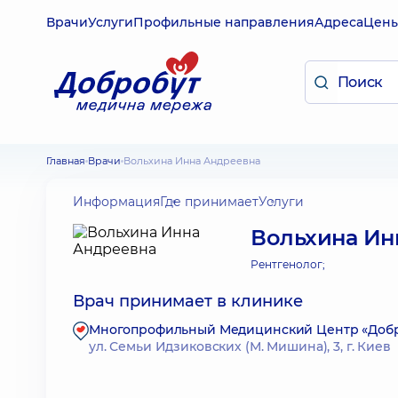
Врачи
Услуги
Профильные направления
Адреса
Цен
Главная
Врачи
Вольхина Инна Андреевна
Информация
Где принимает
Услуги
Вольхина Ин
Рентгенолог;
Врач принимает в клинике
Многопрофильный Медицинский Центр «Доброб
ул. Семьи Идзиковских (М. Мишина), 3, г. Киев