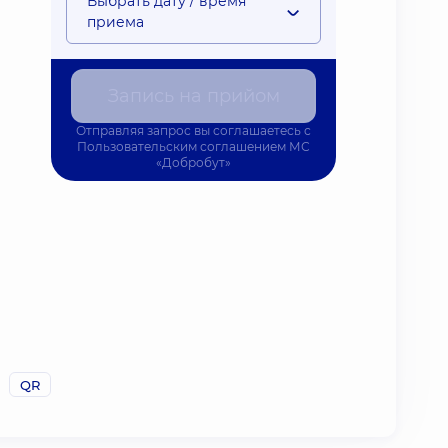
Выбрать дату / время
приема
Запись на прийом
Отправляя запрос вы соглашаетесь с
Пользовательским соглашением
МС
«Добробут»
QR