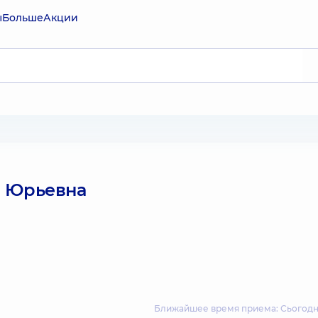
ы
Больше
Акции
я Юрьевна
Ближайшее время приема: Сьогодні