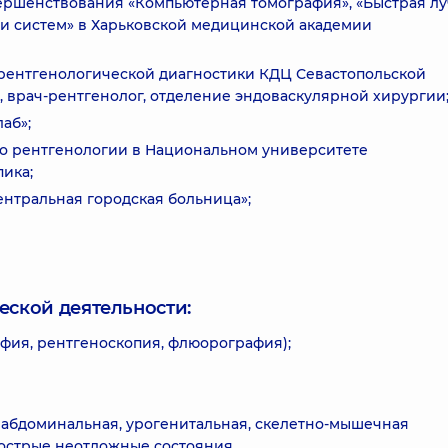
овершенствования «Компьютерная томография», «Быстрая л
 и систем» в Харьковской медицинской академии
 и рентгенологической диагностики КДЦ Севастопольской
, врач-рентгенолог, отделение эндоваскулярной хирургии
аб»;
 по рентгенологии в Национальном университете
ика;
центральная городская больница»;
еской деятельности:
фия, рентгеноскопия, флюорография);
 абдоминальная, урогенитальная, скелетно-мышечная
 острые неотложные состояния.