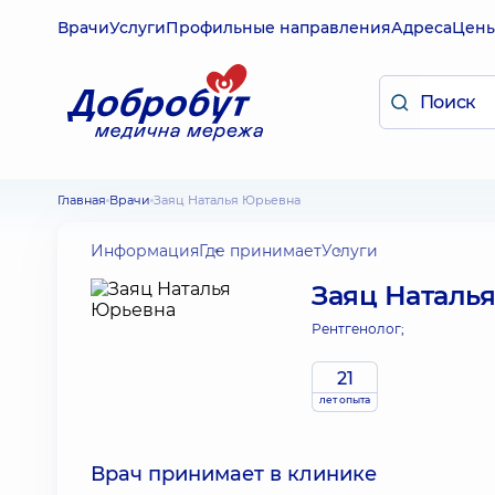
Врачи
Услуги
Профильные направления
Адреса
Цен
Главная
Врачи
Заяц Наталья Юрьевна
Информация
Где принимает
Услуги
Заяц Наталь
Рентгенолог;
21
лет опыта
Врач принимает в клинике