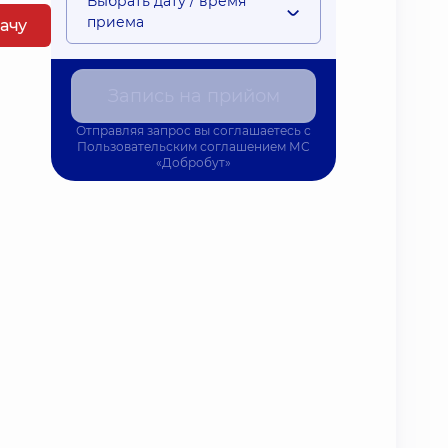
Выбрать дату / время
приема
рачу
Запись на прийом
Отправляя запрос вы соглашаетесь с
Пользовательским соглашением
МС
«Добробут»