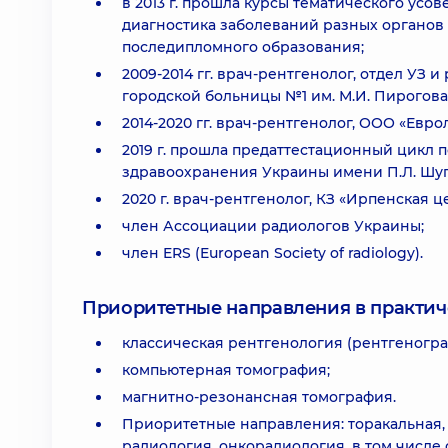
в 2013 г. прошла курсы тематического ус
диагностика заболеваний разных органов
последипломного образования;
2009-2014 гг. врач-рентгенолог, отдел УЗ
городской больницы №1 им. М.И. Пирогова
2014-2020 гг. врач-рентгенолог, ООО «Еврол
2019 г. прошла предаттестационный цикл
здравоохранения Украины имени П.Л. Шуп
2020 г. врач-рентгенолог, КЗ «Ирпенская 
член Ассоциации радиологов Украины;
член ERS (European Society of radiology).
Приоритетные направления в практич
классическая рентгенология (рентгеногра
компьютерная томография;
магнитно-резонансная томография.
Приоритетные направления: торакальная,
радиология, онкорадиология, в том числе