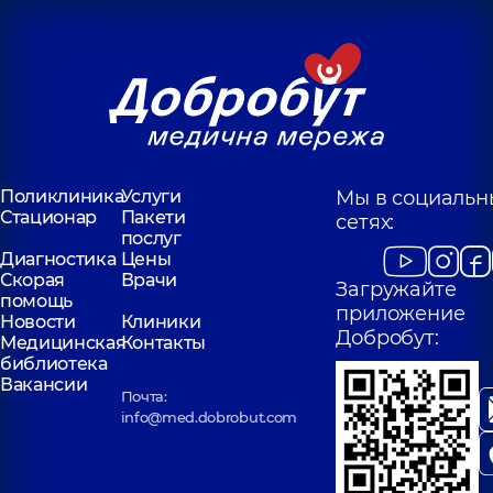
Поликлиника
Услуги
Мы в социальн
Стационар
Пакети
сетях:
послуг
Диагностика
Цены
Скорая
Врачи
Загружайте
помощь
приложение
Новости
Клиники
Добробут:
Медицинская
Контакты
библиотека
Вакансии
Почта:
info@med.dobrobut.com