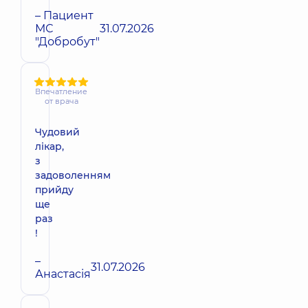
– Пациент
МС
31.07.2026
"Добробут"
Впечатление
от врача
Чудовий
лікар,
з
задоволенням
прийду
ще
раз
!
–
31.07.2026
Анастасія