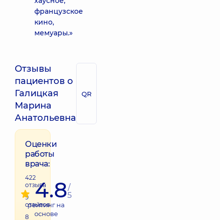
хаусное,
французское
кино,
мемуары.»
Отзывы
пациентов о
Галицкая
QR
Марина
Анатольевна
Оценки
работы
врача:
422
4.8
отзыва
/
5
9
отзывов
рейтинг на
основе
8