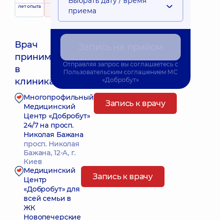
Выбрать дату / время
лет опыта
рейтинг
на основе
приема
455 отзывов
Врач
Запись на прийом
принимает
Отправляя запрос вы соглашаетесь с
Ближайшее время приема: Сьогодні о 20:30
в
Пользовательским соглашением
МС
клиниках:
«Добробут»
Многопрофильный
Запись к врачу
Медицинский
Центр «Добробут»
24/7 на просп.
Николая Бажана
просп. Николая
Бажана, 12-А, г.
Киев
Медицинский
Запись к врачу
Центр
«Добробут» для
всей семьи в
ЖК
Новопечерские