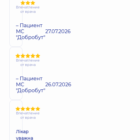
Впечатление
от врача
– Пациент
МС
27.07.2026
"Добробут"
Впечатление
от врача
– Пациент
МС
26.07.2026
"Добробут"
Впечатление
от врача
Лікар
уважна