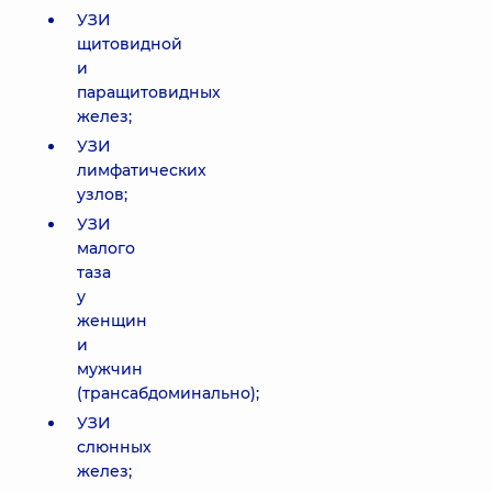
УЗИ
щитовидной
и
паращитовидных
желез;
УЗИ
лимфатических
узлов;
УЗИ
малого
таза
у
женщин
и
мужчин
(трансабдоминально);
УЗИ
слюнных
желез;