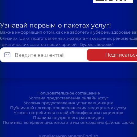
Узнавай первым о пакетах услуг!
Важна информация о том, как не заболеть и уберечь здоровье в
близких. Цикл подготовленных экспертами сезонных рекоменда
тематических советов наших врачей… Будьте здоровы!
Подписатьс
Пользовательское соглашение
Условия предоставления онлайн услуг
Условия предоставления услуг вакцинации
Публичный договор предоставления медицинских услуг
Уголок потребителя онлайн
Верификация пациентов
Правила внутреннего распорядка
Политика конфиденциальности и использования файлов cookie
Українською мовою
English