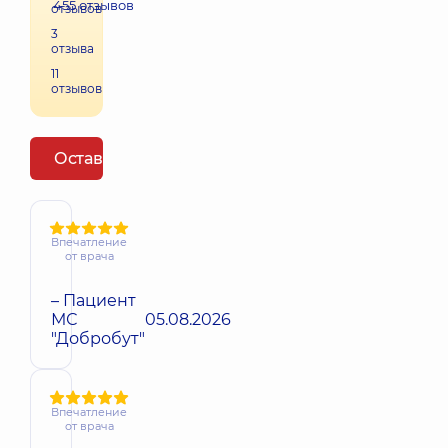
455
отзывов
отзывов
3
отзыва
11
отзывов
Оставить отзыв
Впечатление
от врача
– Пациент
МС
05.08.2026
"Добробут"
Впечатление
от врача