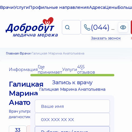
Врачи
Услуги
Профильные направления
Адреса
Цены
Больш
(044) 495-2-888
Заказать звонок
Главная
Врачи
Галицкая Марина Анатольевна
Где
455
Информация
Услуги
принимает
отзывов
Запись к врачу
Галицкая
Галицкая Марина Анатольевна
Марина
Анатольевна
Врач ультразвуковой
диагностики;
33
4.8
/ 5