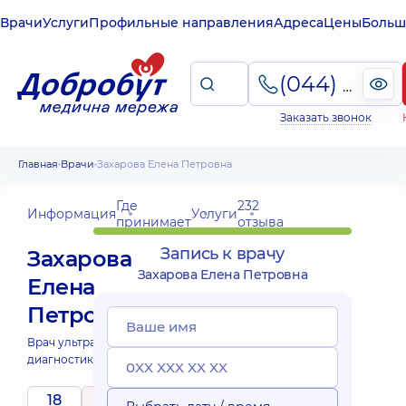
Врачи
Услуги
Профильные направления
Адреса
Цены
Больш
(044) 495-2-888
Заказать звонок
Главная
Врачи
Захарова Елена Петровна
Где
232
Информация
Услуги
принимает
отзыва
Запись к врачу
Захарова
Захарова Елена Петровна
Елена
Петровна
Врач ультразвуковой
диагностики;
18
5
/ 5