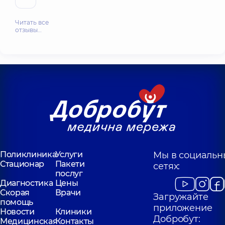
Читать все
отзывы…
Поликлиника
Услуги
Мы в социальн
Стационар
Пакети
сетях:
послуг
Диагностика
Цены
Скорая
Врачи
Загружайте
помощь
приложение
Новости
Клиники
Добробут:
Медицинская
Контакты