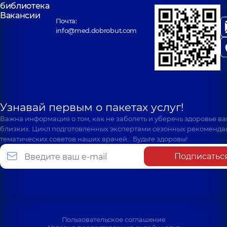
библиотека
Вакансии
Почта:
info@med.dobrobut.com
Узнавай первым о пакетах услуг!
Важна информация о том, как не заболеть и уберечь здоровье в
близких. Цикл подготовленных экспертами сезонных рекоменда
тематических советов наших врачей… Будьте здоровы!
Подписатьс
Пользовательское соглашение