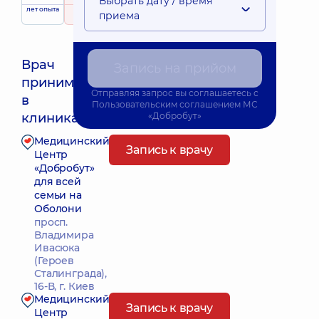
Выбрать дату / время
лет опыта
рейтинг
на основе
приема
232 отзыва
Врач
Запись на прийом
принимает
Отправляя запрос вы соглашаетесь с
Ближайшее время приема: Завтра о 10:15
в
Пользовательским соглашением
МС
клиниках:
«Добробут»
Медицинский
Запись к врачу
Центр
«Добробут»
для всей
семьи на
Оболони
просп.
Владимира
Ивасюка
(Героев
Сталинграда),
16-В, г. Киев
Медицинский
Запись к врачу
Центр