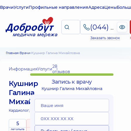
Врачи
Услуги
Профильные направления
Адреса
Цены
Больш
(044) 495-2-888
Заказать звонок
Главная
Врачи
Кушнир Галина Михайловна
28
Информация
Услуги
отзывов
Запись к врачу
Кушнир
Кушнир Галина Михайловна
Галина
Михайловна
Кардиолог;
5
5
/ 5
лет опыта
рейтинг
на основе