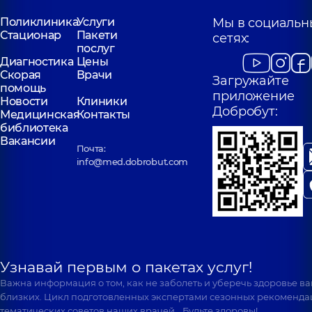
Поликлиника
Услуги
Мы в социальн
Стационар
Пакети
сетях:
послуг
Диагностика
Цены
Скорая
Врачи
Загружайте
помощь
приложение
Новости
Клиники
Добробут:
Медицинская
Контакты
библиотека
Вакансии
Почта:
info@med.dobrobut.com
Узнавай первым о пакетах услуг!
Важна информация о том, как не заболеть и уберечь здоровье в
близких. Цикл подготовленных экспертами сезонных рекоменда
тематических советов наших врачей… Будьте здоровы!