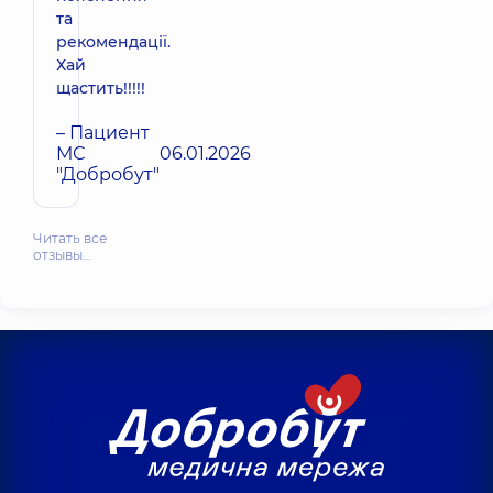
та
рекомендації.
Хай
щастить!!!!!
– Пациент
МС
06.01.2026
"Добробут"
Читать все
отзывы…