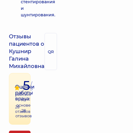
стентирования
и
шунтирования.
Отзывы
пациентов о
Кушнир
QR
Галина
Михайловна
5
/
Оценки
5
работы
рейтинг
врача:
на
основе
28
28
отзывов
отзывов