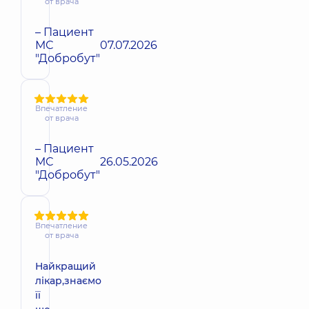
от врача
– Пациент
МС
07.07.2026
"Добробут"
Впечатление
от врача
– Пациент
МС
26.05.2026
"Добробут"
Впечатление
от врача
Найкращий
лікар,знаємо
її