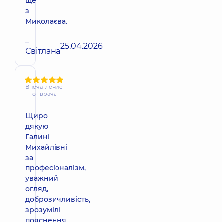
ще
з
Миколаєва.
–
25.04.2026
Світлана
Впечатление
от врача
Щиро
дякую
Галині
Михайлівні
за
професіоналізм,
уважний
огляд,
доброзичливість,
зрозумілі
пояснення