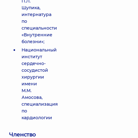
П.Л.
Шупика,
интернатура
по
специальности
«Внутренние
болезни»;
Национальный
институт
сердечно-
сосудистой
хирургии
имени
М.М.
Амосова,
специализация
по
кардиологии
Членство