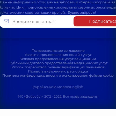
Важна информация о том, как не заболеть и уберечь здоровье в
близких. Цикл подготовленных экспертами сезонных рекоменда
тематических советов наших врачей… Будьте здоровы!
Подписатьс
Пользовательское соглашение
Условия предоставления онлайн услуг
Условия предоставления услуг вакцинации
Публичный договор предоставления медицинских услуг
Уголок потребителя онлайн
Верификация пациентов
Правила внутреннего распорядка
Политика конфиденциальности и использования файлов cookie
Українською мовою
English
МС «Добробут» 2012 - 2026. Все права защищены