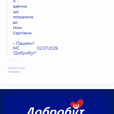
Я
вдячна
що
потрапила
до
Ніли
Сергіївни.
– Пациент
МС
02.07.2026
"Добробут"
Читать все
отзывы…