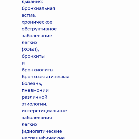
дыхания:
бронхиальная
астма,
хроническое
обструктивное
заболевание
легких
(ХОБЛ),
бронхиты
и
бронхиолиты,
бронхоэктатическая
болезнь,
пневмонии
различной
этиологии,
интерстициальные
заболевания
легких
(идиопатические
неспецифические