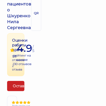
пациентов
о
QR
Шкуренко
Нила
Сергеевна
Оценки
4.9
работы
/
врача:
5
рейтинг на
128
основе
отзывов
130
отзывов
2
отзыва
Оставить отзыв
Впечатление