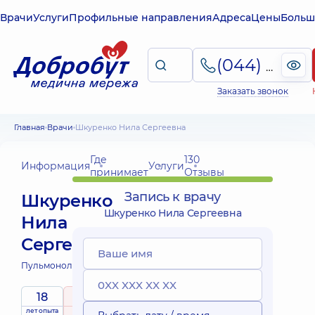
Врачи
Услуги
Профильные направления
Адреса
Цены
Больш
(044) 495-2-888
Заказать звонок
Главная
Врачи
Шкуренко Нила Сергеевна
Где
130
Информация
Услуги
принимает
Отзывы
Запись к врачу
Шкуренко
Шкуренко Нила Сергеевна
Нила
Сергеевна
Пульмонолог;
18
4.9
/ 5
лет опыта
рейтинг
на основе