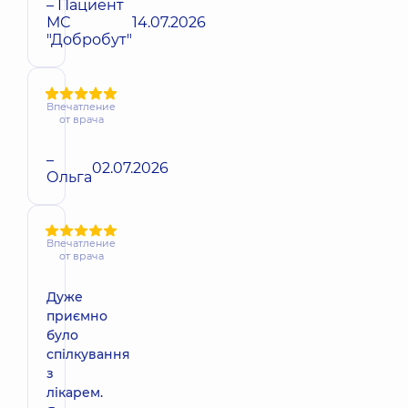
– Пациент
МС
14.07.2026
"Добробут"
Впечатление
от врача
–
02.07.2026
Ольга
Впечатление
от врача
Дуже
приємно
було
спілкування
з
лікарем.