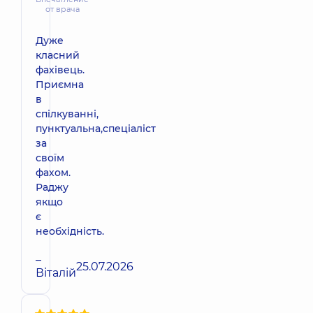
от врача
Дуже
класний
фахівець.
Приємна
в
спілкуванні,
пунктуальна,спеціаліст
за
своїм
фахом.
Раджу
якщо
є
необхідність.
–
25.07.2026
Віталій