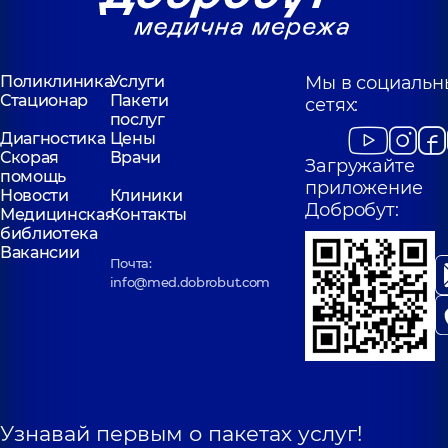
Поликлиника
Услуги
Мы в социальн
Стационар
Пакети
сетях:
послуг
Диагностика
Цены
Скорая
Врачи
Загружайте
помощь
приложение
Новости
Клиники
Добробут:
Медицинская
Контакты
библиотека
Вакансии
Почта:
info@med.dobrobut.com
Узнавай первым о пакетах услуг!