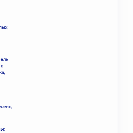
лых;
шель
 в
ка,
я
есень,
и: