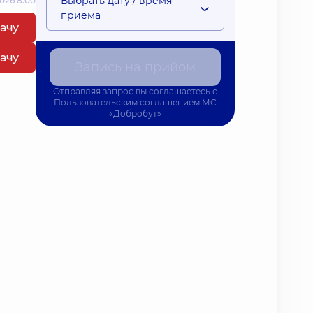
Выбрать дату / время
026 8:00
приема
рачу
рачу
Запись на прийом
Отправляя запрос вы соглашаетесь с
Пользовательским соглашением
МС
«Добробут»