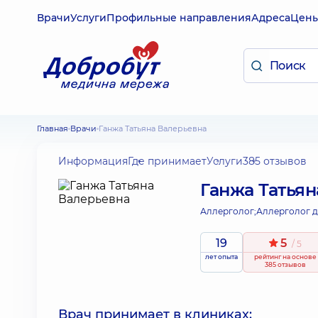
Врачи
Услуги
Профильные направления
Адреса
Цен
Главная
Врачи
Ганжа Татьяна Валерьевна
Информация
Где принимает
Услуги
385 отзывов
Ганжа Татья
Аллерголог;
Аллерголог д
19
5
/ 5
лет опыта
рейтинг
на основе
385 отзывов
Врач принимает в клиниках: