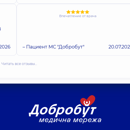
Впечатление от врача
і
.2026
– Пациент МС "Добробут"
20.07.20
Читать все отзывы…