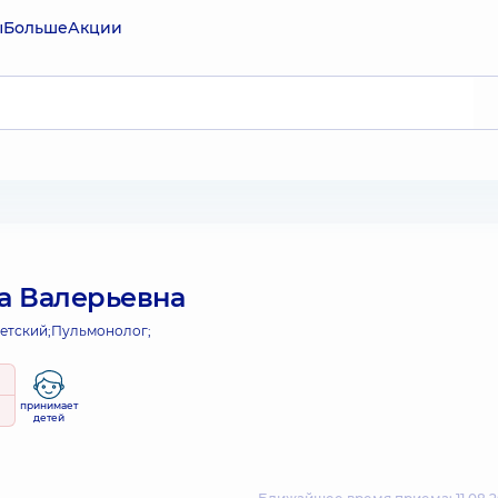
ы
Больше
Акции
на Валерьевна
етский;
Пульмонолог;
принимает
детей