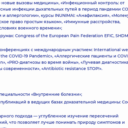
 — новые вызовы медицины», «Инфекционный контроль: от
усные инфекции дыхательных путей в период пандемии CO
и и аллергологии», курсы INUNIMAI: «Анафилаксия», «Моле
ское право простым языком», «Иммунные расстройства,
условиях военного времени»;
мах: Congress of the European Pain Federation EFIC, SHDM
конференциях с международным участием: International we
on the COVID-19 Pandemic», «Аллергические пациенты и COVI
in», «PRO-диагнозы во время войны», «Лучевая диагностик
современности», «Antibiotic resistance STOP!».
пециальности «Внутренние болезни»;
публикаций в ведущих базах доказательной медицины: Co
рного подхода — углубленное изучение пересечений
ий, что позволяет лучше понимать природу симптомов и