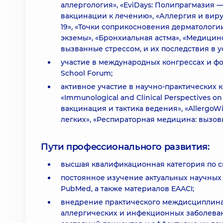
аллергология», «EviDays: Полипрагмазия
вакцинации к лечению», «Аллергия и вир
19», «Точки соприкосновения дерматологи
экземы», «Бронхиальная астма», «Медицин
вызванные стрессом, и их последствия в 
участие в международных конгрессах и фору
School Forum;
активное участие в научно-практических 
«Immunological and Clinical Perspectives 
вакцинация и тактика ведения», «AllergoW
легких», «Респираторная медицина: вызовы 
Пути профессионального развития:
высшая квалификационная категория по с
постоянное изучение актуальных научных 
PubMed, а также материалов EAACI;
внедрение практического междисциплина
аллергических и инфекционных заболеван