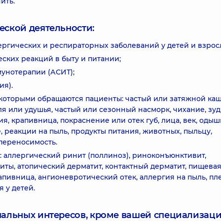
ить.
еской деятельности:
ергических и респираторных заболеваний у детей и взрос
ских реакций в быту и питании;
унотерапии (АСИТ);
ия).
которыми обращаются пациенты: частый или затяжной ка
ля или удушья, частый или сезонный насморк, чихание, зуд
я, крапивница, покраснение или отек губ, лица, век, одыш
 реакции на пыль, продукты питания, животных, пыльцу,
переносимость.
 аллергический ринит (поллиноз), риноконъюнктивит,
иты, атопический дерматит, контактный дерматит, пищева
пивница, ангионевротический отек, аллергия на пыль, пл
 у детей.
нальных интересов, кроме вашей специализаци