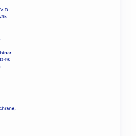
VID-
кулы
.
binar
D-19:
а
chrane,