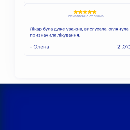
Впечатление от врача
Лікар була дуже уважна, вислухала, оглянула 
призначила лікування.
– Олена
21.07