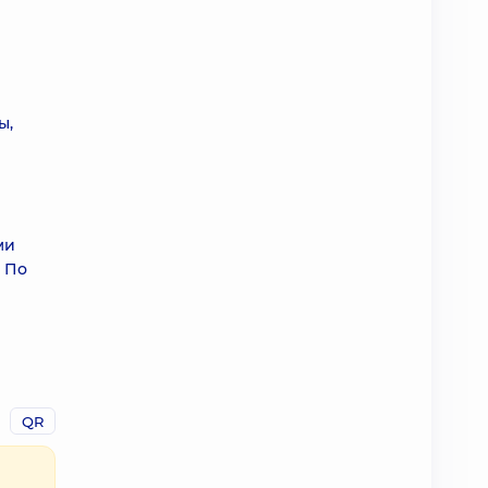
ы,
ми
. По
QR