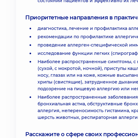
состояний пациентов и эффективно их леч
Приоритетные направления в практич
диагностика, лечение и профилактика алл
рекомендации по профилактике аллергиче
проведение аллерген-специфической имм
исследование функции легких (спирограф
Наиболее распространенные симптомы, с 
(сухой, с мокротой, ночной), приступы каш
носу, глазах или на коже, кожные высыпани
хрипы (свистящие), затрудненное дыхание,
подозрение на пищевую аллергию или не
Наиболее распространенные заболевания:
бронхиальная астма, обструктивные бронх
аллергия, непереносимость гистамина, кра
шерсть животных, респираторная аллергия
Расскажите о сфере своих профессио