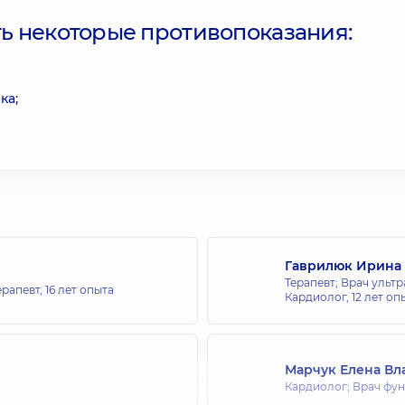
ть некоторые противопоказания:
ка;
Гаврилюк Ирина
Терапевт; Врач ульт
ерапевт,
16 лет опыта
Кардиолог,
12 лет оп
Марчук Елена В
Кардиолог; Врач фу