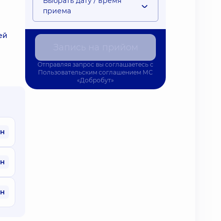
Выбрать дату / время
приема
ей
Запись на прийом
Отправляя запрос вы соглашаетесь с
Пользовательским соглашением
МС
«Добробут»
рн
рн
рн