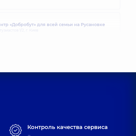
ина Алексеевна
нкциональной диагностики,
11 лет опыта
тр «Добробут» для всей семьи на Русановке
тузиастов 1/2, г. Киев
триевна
тразвуковой диагностики,
5 лет опыта
тр «Добробут» для всей семьи в Ирпене
эзии (Грибоедова), 8-А, г. Ирпень
а Іванівна
тразвуковой диагностики,
16 лет опыта
тр «Добробут» для всей семьи на Берестейской
оря Сикорского, 1, г. Киев
рьевна
нкциональной диагностики,
13 лет опыта
тр «Добробут» для всей семьи на Святошино
Контроль качества сервиса
ятошинская, 3-Б, г. Киев