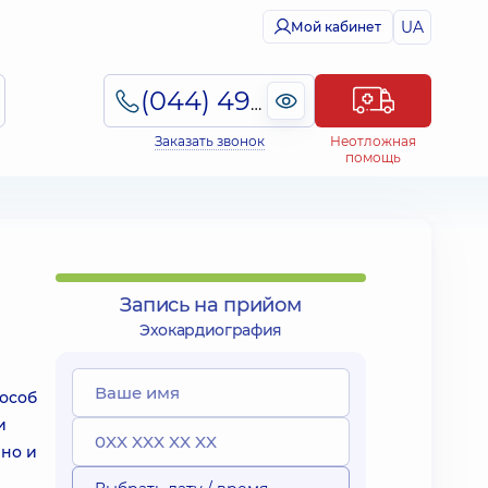
UA
Мой кабинет
(044) 495-2-888
Заказать звонок
Неотложная
помощь
Запись на прийом
Эхокардиография
пособ
и
 но и