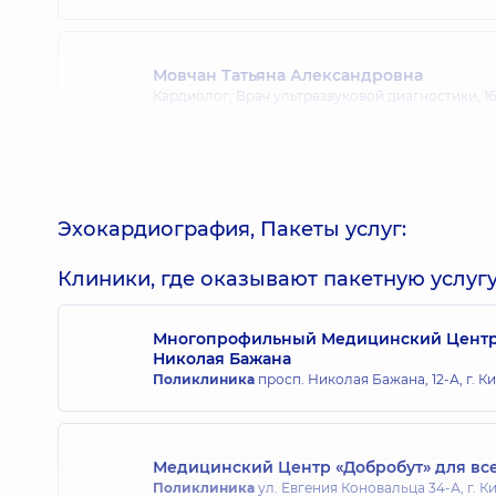
Мовчан Татьяна Александровна
Кардиолог; Врач ультразвуковой диагностики,
1
Поярков Евгений Сергеевич
Сомнолог, Кардиолог, Врач ультразвуковой диа
диагностики, Спортивная медицина,
16 лет опыт
Эхокардиография, Пакеты услуг:
Клиники, где оказывают пакетную услугу
Пелецкая Оксана Владимировна
Кардиолог; Врач ультразвуковой диагностики; Т
Многопрофильный Медицинский Центр «
Николая Бажана
Поликлиника
просп. Николая Бажана, 12-А, г. К
Стецюк (Шахрайчук) Леся Александров
Врач общей практики - семейный врач; Врач уль
функциональной диагностики; Кардиолог; Педиа
Медицинский Центр «Добробут» для все
Поликлиника
ул. Евгения Коновальца 34-А, г. К