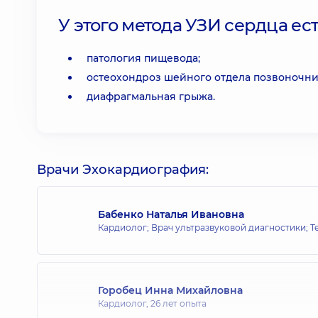
У этого метода УЗИ сердца ес
патология пищевода;
остеохондроз шейного отдела позвоночни
диафрагмальная грыжа.
Врачи Эхокардиография:
Бабенко Наталья Ивановна
Кардиолог; Врач ультразвуковой диагностики; Т
Горобец Инна Михайловна
Кардиолог,
26 лет опыта