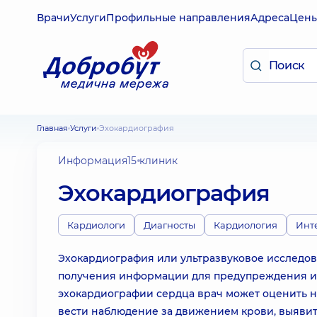
Врачи
Услуги
Профильные направления
Адреса
Цен
Главная
Услуги
Эхокардиография
Информация
15 клиник
Эхокардиография
Кардиологи
Диагносты
Кардиология
Инт
Эхокардиография или ультразвуковое исследов
получения информации для предупреждения и
эхокардиографии сердца врач может оценить не
вести наблюдение за движением крови, выявит