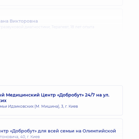
ана Викторовна
тразвуковой диагностики; Терапевт,
18 лет опыта
ександровна
развуковой диагностики; Кардиолог,
31 лет опыта
 Вадимовна
кциональной диагностики; Терапевт,
12 лет опыта
 Медицинский Центр «Добробут» 24/7 на ул.
ких
мьи Идзиковских (М. Мишина), 3, г. Киев
ья Анатольевна
тразвуковой диагностики,
37 лет опыта
тр «Добробут» для всей семьи на Олимпийской
тоновича, 40, г. Киев