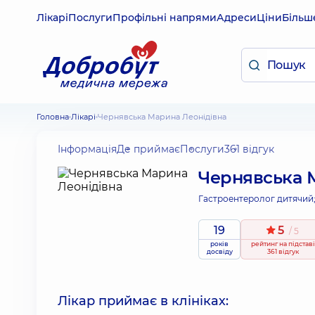
Лікарі
Послуги
Профільні напрями
Адреси
Ціни
Більш
Головна
Лікарі
Чернявська Марина Леонідівна
Інформація
Де приймає
Послуги
361 відгук
Чернявська 
Гастроентеролог дитячий
19
5
/ 5
років
рейтинг
на підставі
досвіду
361 відгук
Лікар приймає в клініках: