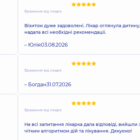
Враження від лікаря
Візитом дуже задоволені. Лікар оглянула дитину
надала всі необхідні рекомендації.
– Юлія
03.08.2026
Враження від лікаря
– Богдан
31.07.2026
Враження від лікаря
На всі запитання лікарка дала відповіді, вийшли 
чітким алгоритмом дій та лікування. Дякуємо!