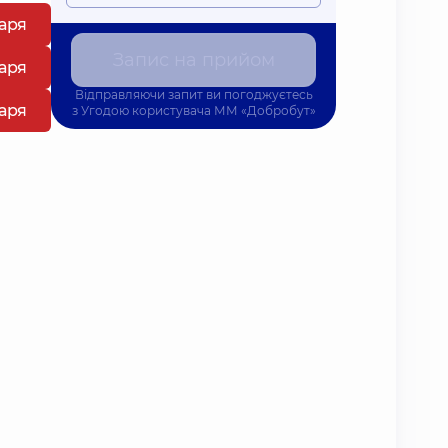
каря
Запис на прийом
каря
Відправляючи запит ви погоджуєтесь
каря
з
Угодою користувача
ММ «Добробут»