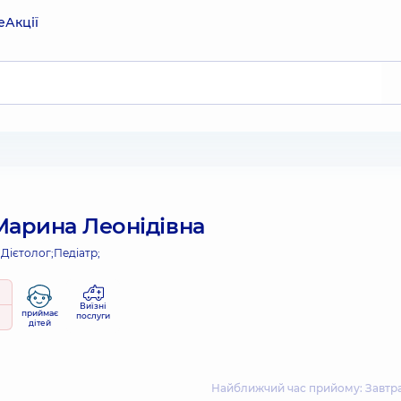
е
Акції
Марина Леонідівна
;
Дієтолог;
Педіатр;
Виїзні
приймає
послуги
дітей
Найближчий час прийому: Завтра