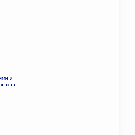
іями в
рсах та