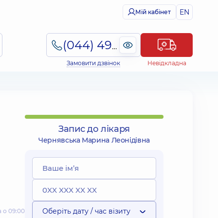
EN
Мій кабінет
(044) 495-2-888
Замовити дзвінок
Невідкладна
Запис до лікаря
Чернявська Марина Леонідівна
Оберіть дату / час візиту
 о 09:00