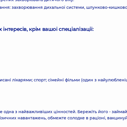
ання: захворювання дихальної системи, шлунково-кишков
інтересів, крім вашої спеціалізації:
писані лікарями; спорт; сімейні фільми (один з найулюблені
це одна з найважливіших цінностей. Бережіть його - займа
ізичних навантажень, обмежте солодке в раціоні, вакцину