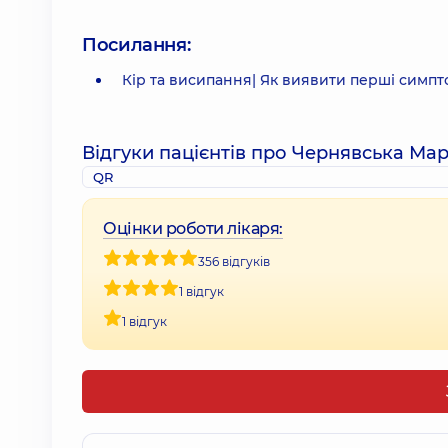
Посилання:
Кір та висипання| Як виявити перші симп
Відгуки пацієнтів про Чернявська Ма
QR
Оцінки роботи лікаря:
356 відгуків
1 відгук
1 відгук