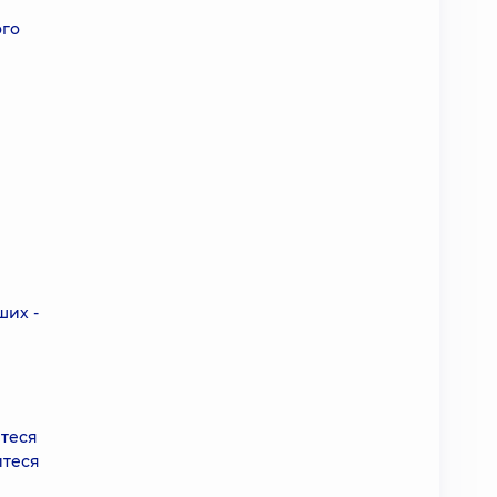
ого
ших -
йтеся
йтеся