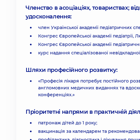
Членство в асоціаціях, товариствах; в
удосконалення:
член Української академії педіатричних спе
Конгрес Європейської академії педіатрії, 
Конгрес Європейської академії педіатричн
курс надання спеціалізованої невідкладної
Шляхи професійного розвитку:
«Професія лікаря потребує постійного розв
англомовних медичних виданнях та вдоско
конференціях.»
Пріоритетні напрями в практичній діял
патронаж дітей до 1 року;
вакцинація за календарем та рекомендова
профілактика, діагностика і лікування пош