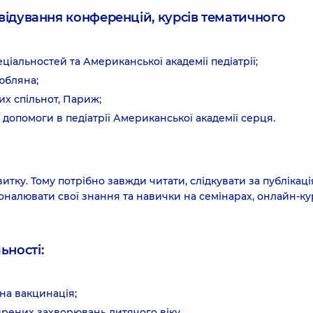
ідвідування конференцій, курсів тематичного
ціальностей та Американської академії педіатрії;
Любляна;
их спільнот, Париж;
 допомоги в педіатрії Американської академії серця.
итку. Тому потрібно завжди читати, слідкувати за публікац
налювати свої знання та навички на семінарах, онлайн-ку
ьності:
на вакцинація;
ирених захворювань дитячого віку.