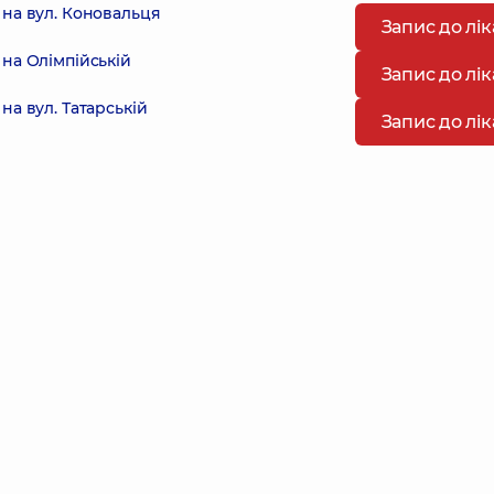
на вул. Коновальця
Запис до лі
на Олімпійській
Запис до лі
а вул. Татарській
Запис до лі