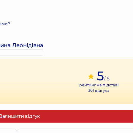
томи?
рина Леонідівна
5
/ 5
рейтинг на підставі
361
відгука
Залишити відгук