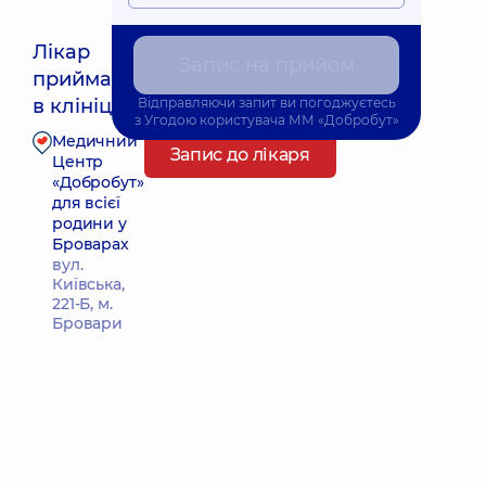
Лікар
Запис на прийом
приймає
Найближчий час прийому: 09.08.2026 9:45
в клініці
Відправляючи запит ви погоджуєтесь
з
Угодою користувача
ММ «Добробут»
Медичний
Запис до лікаря
Центр
«Добробут»
для всієї
родини у
Броварах
вул.
Київська,
221-Б, м.
Бровари