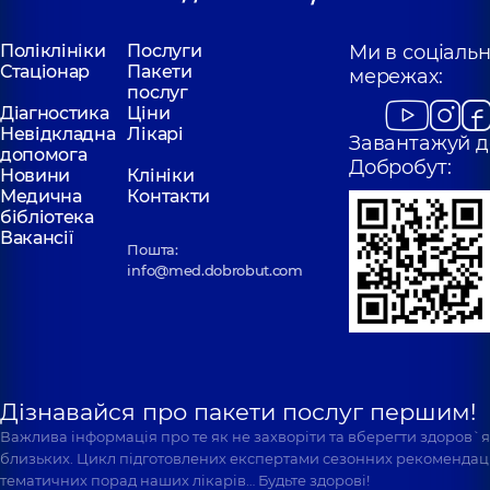
Поліклініки
Послуги
Ми в соціаль
Стаціонар
Пакети
мережах:
послуг
Діагностика
Ціни
Невідкладна
Лікарі
Завантажуй д
допомога
Добробут:
Новини
Клініки
Медична
Контакти
бібліотека
Вакансії
Пошта:
info@med.dobrobut.com
Дізнавайся про пакети послуг першим!
Важлива інформація про те як не захворіти та вберегти здоров`
близьких. Цикл підготовлених експертами сезонних рекомендаці
тематичних порад наших лікарів… Будьте здорові!