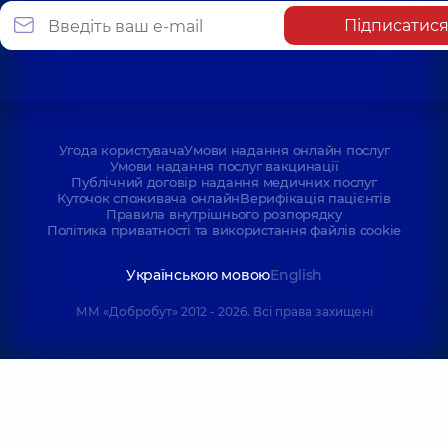
Підписатис
Угода користувача
Умови надання онлайн послуг
Умови надання послуг вакцинації
Публічний договір надання медичних послуг
Куточок споживача онлайн
Верифікація пацієнтів
Правила внутрішнього розпорядку
Політика приватності та використання файлів cookie
Українською мовою
English
ММ «Добробут» 2012 - 2026. Всі права захищені