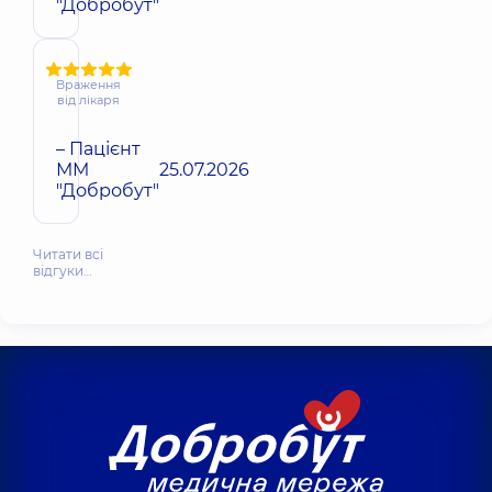
"Добробут"
Враження
від лікаря
– Пацієнт
ММ
25.07.2026
"Добробут"
Читати всі
відгуки…