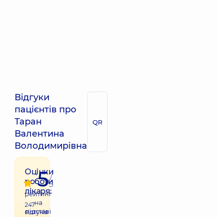
Відгуки
пацієнтів про
Таран
QR
Валентина
Володимирівна
5
Оцінки
/
роботи
5
лікаря:
рейтинг
на
247
підставі
відгуків