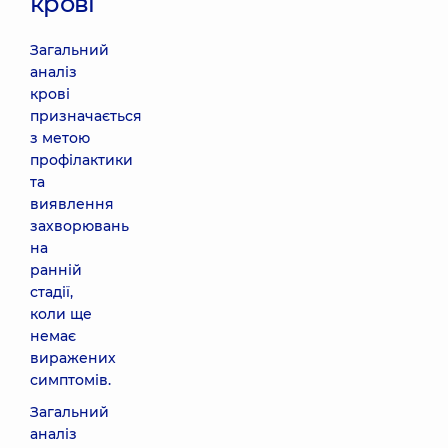
крові
Загальний
аналіз
крові
призначається
з метою
профілактики
та
виявлення
захворювань
на
ранній
стадії,
коли ще
немає
виражених
симптомів.
Загальний
аналіз