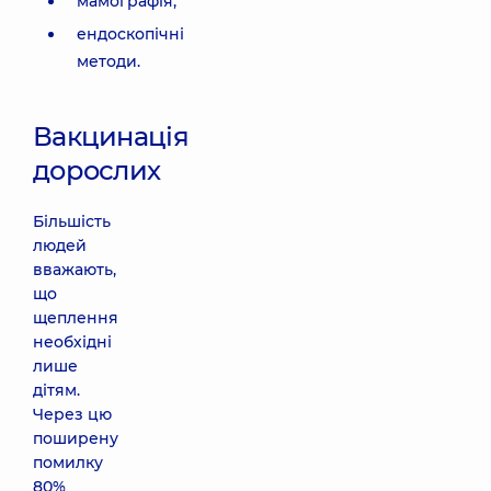
мамографія;
ендоскопічні
методи.
Вакцинація
дорослих
Більшість
людей
вважають,
що
щеплення
необхідні
лише
дітям.
Через цю
поширену
помилку
80%