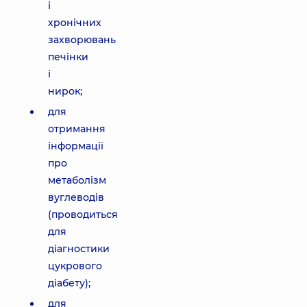
і
хронічних
захворювань
печінки
і
нирок;
для
отримання
інформації
про
метаболізм
вуглеводів
(проводиться
для
діагностики
цукрового
діабету);
для