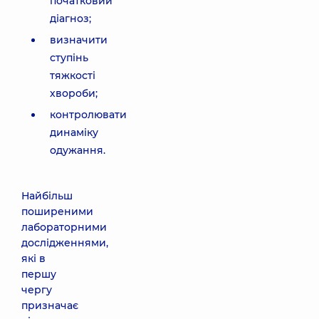
початковий
діагноз;
визначити
ступінь
тяжкості
хвороби;
контролювати
динаміку
одужання.
Найбільш
поширеними
лабораторними
дослідженнями,
які в
першу
чергу
призначає