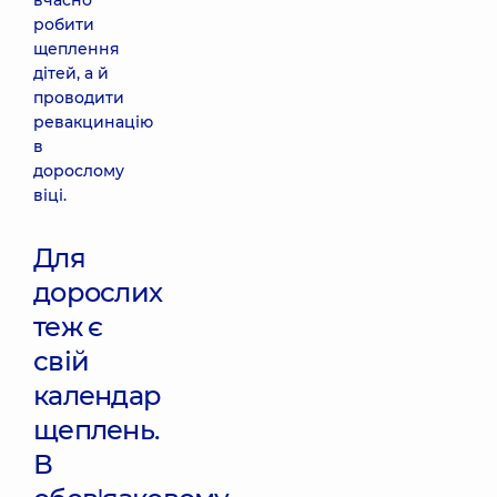
вчасно
робити
щеплення
дітей, а й
проводити
ревакцинацію
в
дорослому
віці.
Для
дорослих
теж є
свій
календар
щеплень.
В