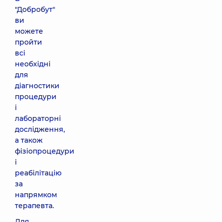
"Добробут"
ви
можете
пройти
всі
необхідні
для
діагностики
процедури
і
лабораторні
дослідження,
а також
фізіопроцедури
і
реабілітацію
за
напрямком
терапевта.
Для