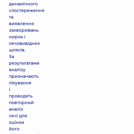
динамічного
спостереження
та
виявлення
захворювань
нирок і
сечовивідних
шляхів.
За
результатами
аналізу
призначають
лікування
і
проводять
повторний
аналіз
сечі для
оцінки
його