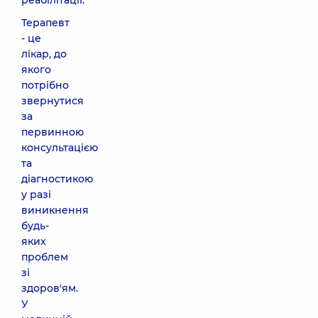
реабілітації.
Терапевт
- це
лікар, до
якого
потрібно
звернутися
за
первинною
консультацією
та
діагностикою
у разі
виникнення
будь-
яких
проблем
зі
здоров'ям.
У