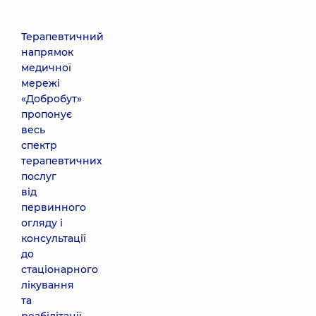
Терапевтичний
напрямок
медичної
мережі
«Добробут»
пропонує
весь
спектр
терапевтичних
послуг
від
первинного
огляду і
консультації
до
стаціонарного
лікування
та