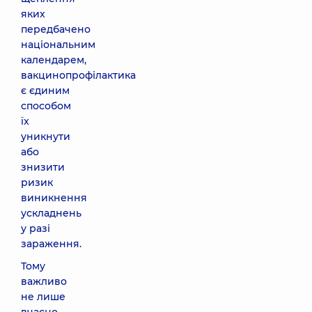
яких
передбачено
національним
календарем,
вакцинопрофілактика
є єдиним
способом
їх
уникнути
або
знизити
ризик
виникнення
ускладнень
у разі
зараження.
Тому
важливо
не лише