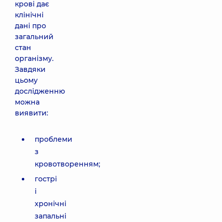
крові дає
клінічні
дані про
загальний
стан
організму.
Завдяки
цьому
дослідженню
можна
виявити:
проблеми
з
кровотворенням;
гострі
і
хронічні
запальні