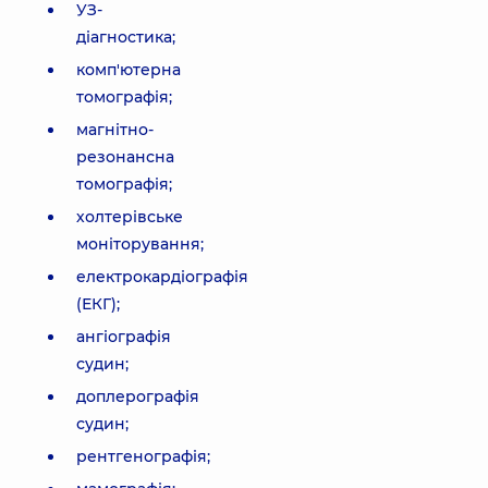
УЗ-
діагностика;
комп'ютерна
томографія;
магнітно-
резонансна
томографія;
холтерівське
моніторування;
електрокардіографія
(ЕКГ);
ангіографія
судин;
доплерографія
судин;
рентгенографія;