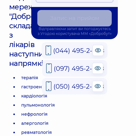
мережі
"Добробут"
Запис на прийом
складається
Відправляючи запит ви погоджуєтесь
з
з
Угодою користувача
ММ «Добробут»
лікарів
(044) 495-2-888
наступних
напрямків:
(097) 495-2-888
терапія
(050) 495-2-888
гастроентерологія
кардіологія
пульмонологія
нефрологія
алергологія
ревматологія