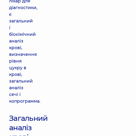
лікар для
діагностики,
є
загальний
і
біохімічний
аналіз
крові,
визначення
рівня
цукру в
крові,
загальний
аналіз
сечі і
копрограмма.
Загальний
аналіз