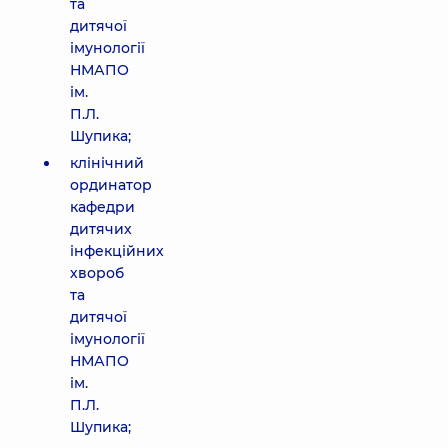
та
дитячої
імунології
НМАПО
ім.
П.Л.
Шупика;
клінічний
ординатор
кафедри
дитячих
інфекційних
хвороб
та
дитячої
імунології
НМАПО
ім.
П.Л.
Шупика;