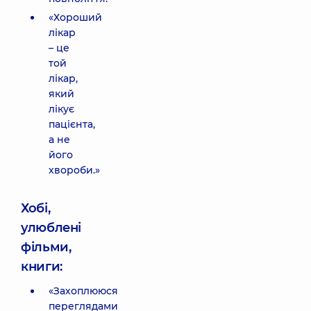
«Хороший
лікар
– це
той
лікар,
який
лікує
пацієнта,
а не
його
хвороби.»
Хобі,
улюблені
фільми,
книги:
«Захоплююся
переглядами