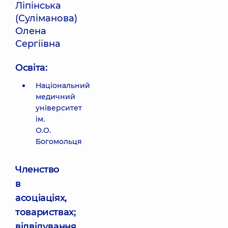
Ліпінська
(Суліманова)
Олена
Сергіївна
Освіта:
Національний
медичний
університет
ім.
О.О.
Богомольця
Членство
в
асоціаціях,
товариствах;
відвідування