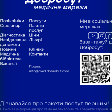
Поліклініки
Послуги
Ми в соціаль
Стаціонар
Пакети
мережах:
послуг
Діагностика
Ціни
Невідкладна
Лікарі
Завантажуй д
допомога
Добробут:
Новини
Клініки
Медична
Контакти
бібліотека
Вакансії
Пошта:
info@med.dobrobut.com
Дізнавайся про пакети послуг першим!
Важлива інформація про те як не захворіти та вберегти здоров`