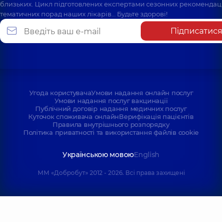
близьких. Цикл підготовлених експертами сезонних рекомендаці
тематичних порад наших лікарів… Будьте здорові!
Підписатис
Угода користувача
Умови надання онлайн послуг
Умови надання послуг вакцинації
Публічний договір надання медичних послуг
Куточок споживача онлайн
Верифікація пацієнтів
Правила внутрішнього розпорядку
Політика приватності та використання файлів cookie
Українською мовою
English
ММ «Добробут» 2012 - 2026. Всі права захищені