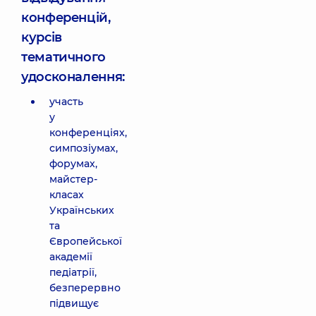
конференцій,
курсів
тематичного
удосконалення:
участь
у
конференціях,
симпозіумах,
форумах,
майстер-
класах
Українських
та
Європейської
академії
педіатрії,
безперервно
підвищує