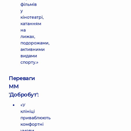
фільмів
у
кінотеатрі,
катанням
на
лижах,
подорожами,
активними
видами
спорту.»
Переваги
ММ
'Добробут':
«У
клініці
приваблюють
комфортні
умови