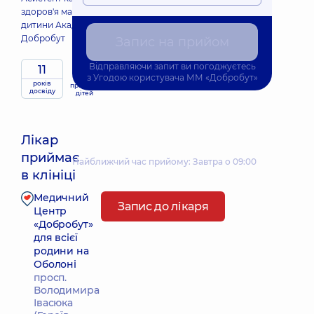
здоров'я матері та
дитини Академії
Добробут
Запис на прийом
Відправляючи запит ви погоджуєтесь
11
з
Угодою користувача
ММ «Добробут»
років
приймає
досвіду
дітей
Лікар
приймає
Найближчий час прийому: Завтра о 09:00
в клініці
Медичний
Запис до лікаря
Центр
«Добробут»
для всієї
родини на
Оболоні
просп.
Володимира
Івасюка