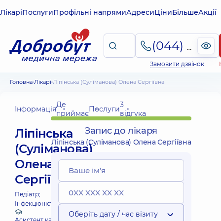
Лікарі
Послуги
Профільні напрями
Адреси
Ціни
Більше
Акції
(044) 495-2-888
Замовити дзвінок
Головна
Лікарі
Ліпінська (Суліманова) Олена Сергіївна
Де
3
Інформація
Послуги
приймає
відгука
Запис до лікаря
Ліпінська
Ліпінська (Суліманова) Олена Сергіївна
(Суліманова)
Олена
Сергіївна
Педіатр;
Інфекціоніст дитячий;
Оберіть дату / час візиту
Асистент кафедри