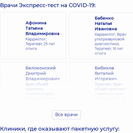
Врачи Экспресс-тест на COVID-19:
Бабенко
Афонина
Наталья
Татьяна
Ивановна
Владимировна
Кардиолог; Врач
Кардиолог;
ультразвуковой
Терапевт,
25 лет
диагностики;
опыта
Терапевт,
16 лет
опыта
Белоконский
Бибиков
Дмитрий
Виталий
Владимирович
Игоревич
Врач общей
Терапевт; Врач
практики -
общей практики -
семейный врач;
семейный врач;
Педиатр; Терапевт,
Пульмонолог,
14
12 лет опыта
лет опыта
Все врачи
Божок Ольга
Билаш Наталия
Анатольевна
Николаевна
Клиники, где оказывают пакетную услугу:
Педиатр; Врач