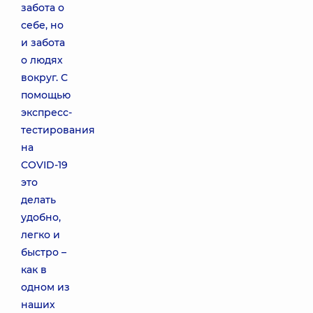
забота о
себе, но
и забота
о людях
вокруг. С
помощью
экспресс-
тестирования
на
COVID-19
это
делать
удобно,
легко и
быстро –
как в
одном из
наших