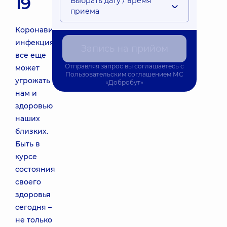
19
Выбрать дату / время
приема
Коронавирусная
инфекция
Запись на прийом
все еще
Отправляя запрос вы соглашаетесь с
может
Пользовательским соглашением
МС
угрожать
«Добробут»
нам и
здоровью
наших
близких.
Быть в
курсе
состояния
своего
здоровья
сегодня –
не только