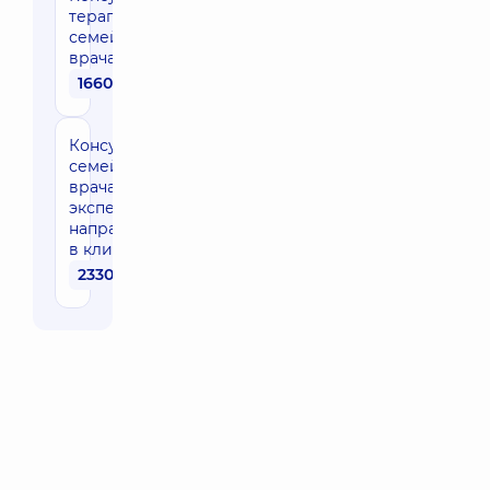
терапевта /
семейного
врача
1660 грн
Консультация
семейного
врача
эксперта
направления
в клинике
2330 грн