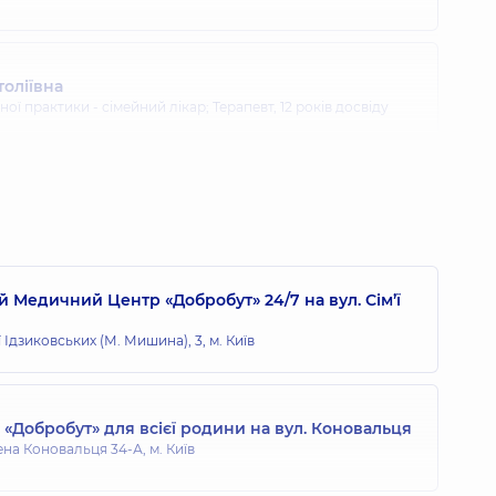
оліївна
ної практики - сімейний лікар; Терапевт,
12 років досвіду
а Миколаївна
т,
23 років досвіду
 Медичний Центр «Добробут» 24/7 на вул. Сім’ї
Ігорович
ї Ідзиковських (М. Мишина), 3, м. Київ
10 років досвіду
Добробут» для всієї родини на вул. Коновальця
олаївна
ена Коновальця 34-А, м. Київ
свіду