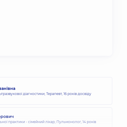
ванівна
льтразвукової діагностики; Терапевт,
16 років досвіду
горович
льної практики - сімейний лікар; Пульмонолог,
14 років