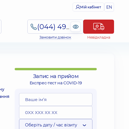
EN
Мій кабінет
(044) 495-2-888
Замовити дзвінок
Невідкладна
Запис на прийом
Експрес-тест на COVID-19
ну
вання
Оберіть дату / час візиту