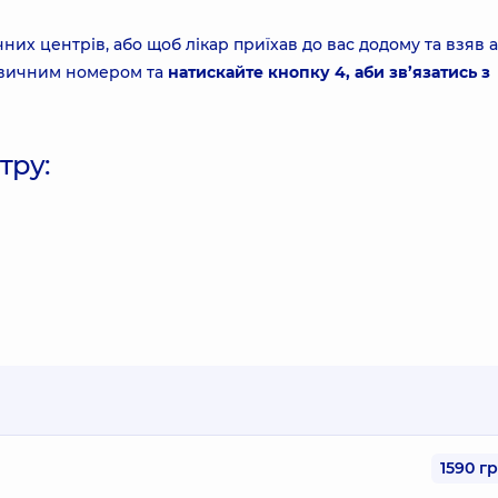
них центрів, або щоб лікар приїхав до вас додому та взяв а
 звичним номером та
натискайте кнопку 4, аби зв’язатись з
тру:
1590 г