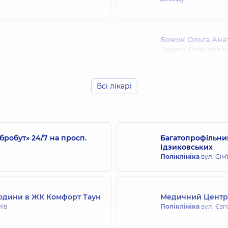
Божок Ольга Анат
Педіатр; Лікар загаль
Всі лікарі
Бондарчук Тетян
Ревматолог; Терапев
робут» 24/7 на просп.
Багатопрофільний
Ідзиковських
Бурлаченко Ілля 
оентеролог; Дієтолог; Лікар з
Поліклініка
вул. Сім'
Терапевт; Кардіолог,
освіду
родини в ЖК Комфорт Таун
Медичний Центр «
Варич Олена Мик
иїв
Поліклініка
вул. Євг
Терапевт,
40 років до