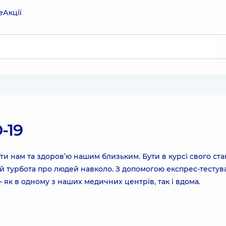
е
Акції
-19
и нам та здоров’ю нашим близьким. Бути в курсі свого ста
а й турбота про людей навколо. З допомогою експрес-тесту
 як в одному з наших медичних центрів, так і вдома.