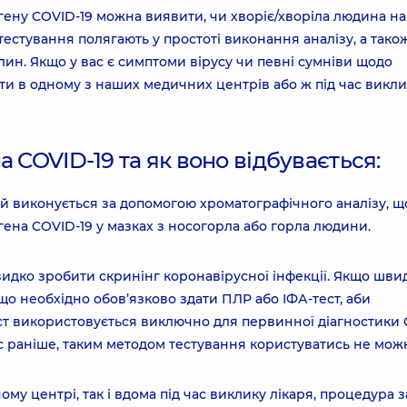
ену COVID-19 можна виявити, чи хворіє/хворіла людина на
естування полягають у простоті виконання аналізу, а тако
лин. Якщо у вас є симптоми вірусу чи певні сумніви щодо
ти в одному з наших медичних центрів або ж під час викли
 COVID-19 та як воно відбувається:
кий виконується за допомогою хроматографічного аналізу, щ
ена COVID-19 у мазках з носогорла або горла людини.
швидко зробити скринінг коронавірусної інфекції. Якщо шв
 що необхідно обов’язково здати ПЛР або ІФА-тест, аби
ест використовується виключно для первинної діагностики
с раніше, таким методом тестування користуватись не мож
у центрі, так і вдома під час виклику лікаря, процедура 