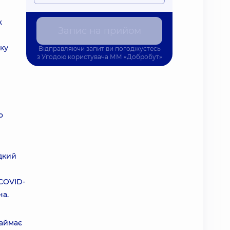
ж
Запис на прийом
ку
Відправляючи запит ви погоджуєтесь
з
Угодою користувача
ММ «Добробут»
о
идкий
 COVID-
на.
займає