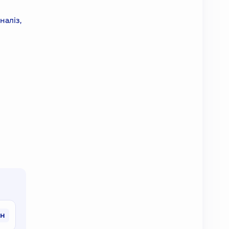
наліз,
рн