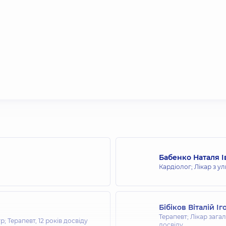
Бабенко Наталя І
Кардіолог; Лікар з у
Бібіков Віталій І
Терапевт; Лікар зага
тр; Терапевт,
12 років досвіду
досвіду