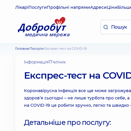
Лікарі
Послуги
Профільні напрями
Адреси
Ціни
Більш
Головна
Послуги
Експрес-тест на COVID-19
Інформація
17 клінік
Експрес-тест на COVID
Коронавірусна інфекція все ще може загрожуват
здоров’я сьогодні – не лише турбота про себе, 
на COVID-19 це робити зручно, легко та швидко –
Детальніше про послугу: