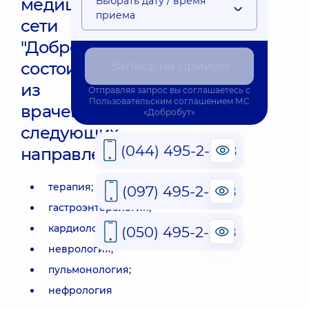
медицинской
Выбрать дату / время
приема
сети
"Добробут"
состоит
Запись на прийом
из
Отправляя запрос вы соглашаетесь с
Пользовательским соглашением
МС
врачей
«Добробут»
следующих
(044) 495-2-888
направлений:
терапия;
(097) 495-2-888
гастроэнтерология;
кардиология;
(050) 495-2-888
неврология;
пульмонология;
нефрология