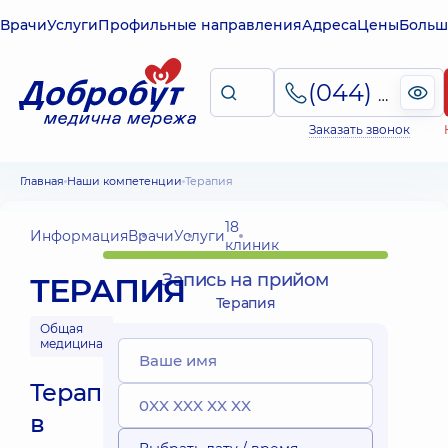
Врачи
Услуги
Профильные направления
Адреса
Цены
Больш
(044) 495-2-888
Заказать звонок
Главная
Наши компетенции
Терапия
18
Информация
Врачи
Услуги
клиник
Запись на прийом
ТЕРАПИЯ
Терапия
Общая
медицина
Терапия
в