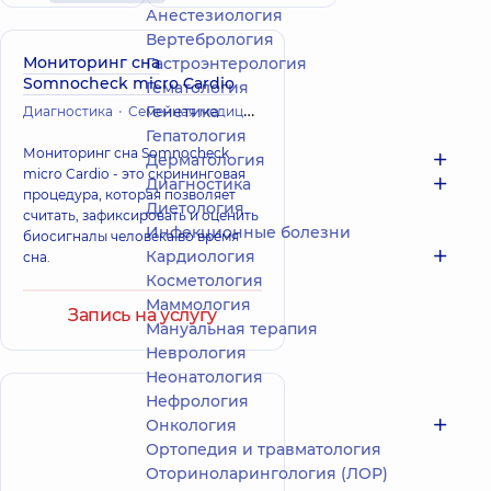
Анестезиология
Вертебрология
Мониторинг сна
Гастроэнтерология
Somnocheck micro Cardio
Гематология
Генетика
Диагностика
Семейная медицина и терапия
Гепатология
Мониторинг сна Somnocheck
Дерматология
micro Cardio - это скрининговая
Диагностика
процедура, которая позволяет
Диетология
считать, зафиксировать и оценить
Инфекционные болезни
биосигналы человека во время
Кардиология
сна.
Косметология
Маммология
Запись на услугу
Мануальная терапия
Неврология
Неонатология
Нефрология
Онкология
Ортопедия и травматология
Оториноларингология (ЛОР)