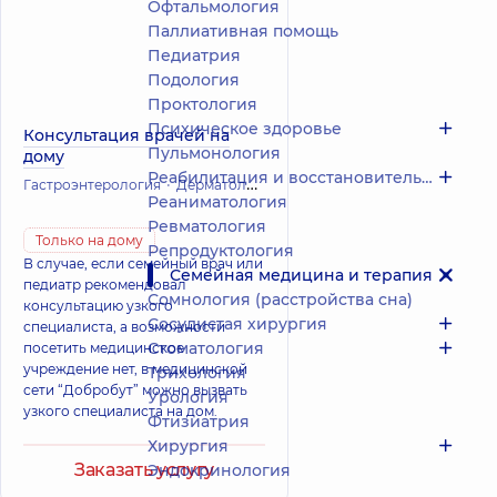
Офтальмология
Паллиативная помощь
Педиатрия
Подология
Проктология
Психическое здоровье
Консультация врачей на
Пульмонология
дому
Реабилитация и восстановительное лечение
Гастроэнтерология
Дерматология
Инфекционные болезни
Ка
Реаниматология
Ревматология
Только на дому
Репродуктология
В случае, если семейный врач или
Семейная медицина и терапия
педиатр рекомендовал
Сомнология (расстройства сна)
консультацию узкого
Сосудистая хирургия
специалиста, а возможности
Стоматология
посетить медицинское
учреждение нет, в медицинской
Трихология
сети “Добробут” можно вызвать
Урология
узкого специалиста на дом.
Фтизиатрия
Хирургия
Заказать услугу
Эндокринология