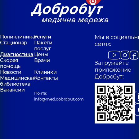
Поликлиника
Услуги
Мы в социальн
Стационар
Пакети
сетях:
послуг
Диагностика
Цены
Скорая
Врачи
Загружайте
помощь
приложение
Новости
Клиники
Добробут:
Медицинская
Контакты
библиотека
Вакансии
Почта:
info@med.dobrobut.com