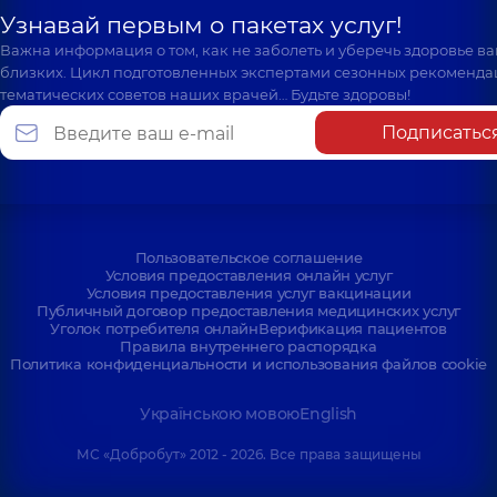
Узнавай первым о пакетах услуг!
Важна информация о том, как не заболеть и уберечь здоровье в
близких. Цикл подготовленных экспертами сезонных рекоменда
тематических советов наших врачей… Будьте здоровы!
Подписатьс
Пользовательское соглашение
Условия предоставления онлайн услуг
Условия предоставления услуг вакцинации
Публичный договор предоставления медицинских услуг
Уголок потребителя онлайн
Верификация пациентов
Правила внутреннего распорядка
Политика конфиденциальности и использования файлов cookie
Українською мовою
English
МС «Добробут» 2012 - 2026. Все права защищены