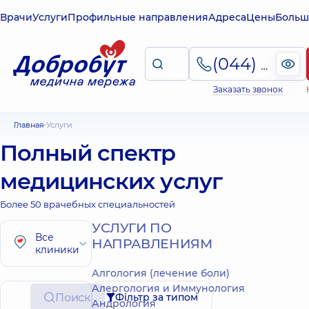
Врачи
Услуги
Профильные направления
Адреса
Цены
Больш
(044) 495-2-888
Заказать звонок
Главная
Услуги
Полный спектр
медицинских услуг
Более 50 врачебных специальностей
УСЛУГИ ПО
Все
НАПРАВЛЕНИЯМ
клиники
Алгология (лечение боли)
Алергология и Иммунология
Поиск
Фільтр за типом
Андрология