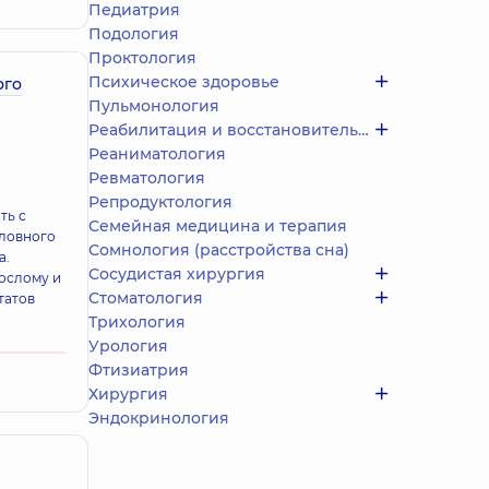
Педиатрия
Подология
Проктология
Психическое здоровье
ого
Пульмонология
Реабилитация и восстановительное лечение
Реаниматология
Ревматология
Репродуктология
ть с
Семейная медицина и терапия
ловного
Сомнология (расстройства сна)
а.
Сосудистая хирургия
рослому и
Стоматология
татов
Трихология
Урология
Фтизиатрия
Хирургия
Эндокринология