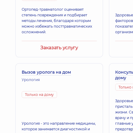
Ортопед-травматолог оценивает
степень повреждения и подбирает
Здоровье
методы лечения, благодаря которым
факторов
можно избежать посттравматических
показате
осложнений.
организм
Заказать услугу
Вызов уролога на дом
Консуль
дому
Урология
Только 
Только на дому
Здоровье
присталь
жизни. С
врачу и 
Урология - это направление медицины,
главные 
которое занимается диагностикой и
предотвр