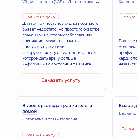
УЗ-диагностика (УЗД)
Диагностика
Лабораторные иссл
Кардиол
Только на дому
Только 
Для точной постановки диагноза часто
бывает недостаточно простого осмотра
врача. При некоторых заболеваниях
специалист может назначить
Болезни 
лабораторную и / или
молодых 
инструментальную диагностику, цель
профилак
которой дать врачу больше
кардиоло
информации о состоянии пациента
независи
Заказать услугу
Вызов ортопеда-травматолога
Вызов 
домой
Дермато
Ортопедия и травматология
Только 
Только на дому