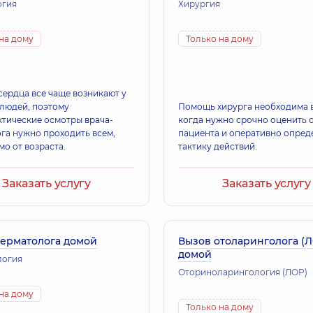
едования
огия
Функциональная диагностика (ЭКГ, холтер, дневное АД)
Хирургия
на дому
Только на дому
сердца все чаще возникают у
людей, поэтому
Помощь хирурга необходима в
тические осмотры врача-
когда нужно срочно оценить 
га нужно проходить всем,
пациента и оперативно опред
мо от возраста.
тактику действий.
Заказать услугу
Заказать услугу
дерматолога домой
Вызов отоларинголога (
домой
логия
Оториноларингология (ЛОР)
на дому
Только на дому