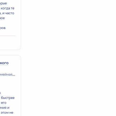
торые
когда те
, и часто
ное
ров.
кого
ая медицина и терапия
о
 быстрее
 его
ения и
 этом не