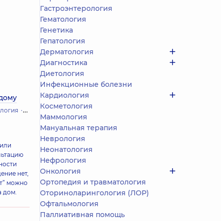
Гастроэнтерология
Гематология
Генетика
Гепатология
Дерматология
Диагностика
Диетология
Инфекционные болезни
Кардиология
 дому
Косметология
логия
Инфекционные болезни
Кардиология
Логопедия
Оторин
Маммология
Мануальная терапия
Неврология
 или
Неонатология
льтацию
Нефрология
ности
Онкология
ение нет,
Ортопедия и травматология
т” можно
а дом.
Оториноларингология (ЛОР)
Офтальмология
Паллиативная помощь