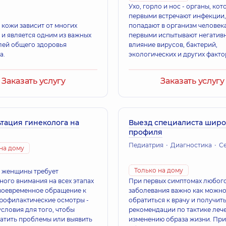
Ухо, горло и нос - органы, ко
первыми встречают инфекции, 
 кожи зависит от многих
попадают в организм человека
 и является одним из важных
первыми испытывают негатив
лей общего здоровья
влияние вирусов, бактерий,
а.
экологических и других факто
Заказать услугу
Заказать услугу
тация гинеколога на
Выезд специалиста широ
профиля
Педиатрия
Диагностика
Семейн
на дому
Только на дому
 женщины требует
ного внимания на всех этапах
При первых симптомах любог
воевременное обращение к
заболевания важно как можно
профилактические осмотры -
обратиться к врачу и получить
условия для того, чтобы
рекомендации по тактике леч
атить проблемы или выявить
изменению образа жизни. При