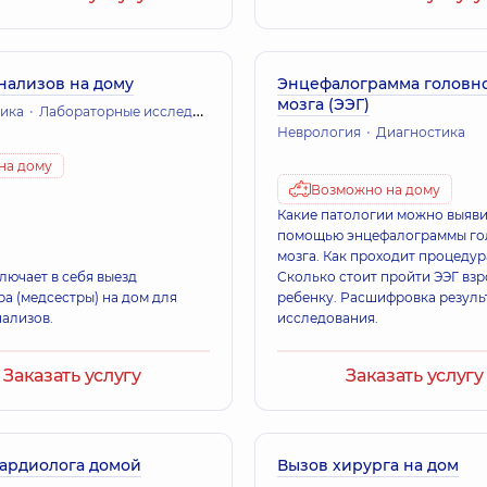
нализов на дому
Энцефалограмма головн
мозга (ЭЭГ)
ика
Лабораторные исследования
Неврология
Диагностика
на дому
Возможно на дому
Какие патологии можно выяви
помощью энцефалограммы го
мозга. Как проходит процедур
лючает в себя выезд
Сколько стоит пройти ЭЭГ вз
а (медсестры) на дом для
ребенку. Расшифровка резуль
нализов.
исследования.
Заказать услугу
Заказать услугу
кардиолога домой
Вызов хирурга на дом