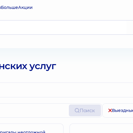
ы
Больше
Акции
ских услуг
Поиск
Выездные
бригады неотложной