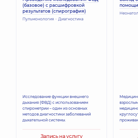
(базовое) с расшифровкой
помощ
результатов (спирография)
Неонато
Пульмонология
Диагностика
Исследование функции внешнего
Медицинс
дыхания (ФВД) с использованием
взрослым
спирометрии – один из основных
медицин
методов диагностики заболеваний
круглосу
дыхательной системы.
проживан
Запись на услугу