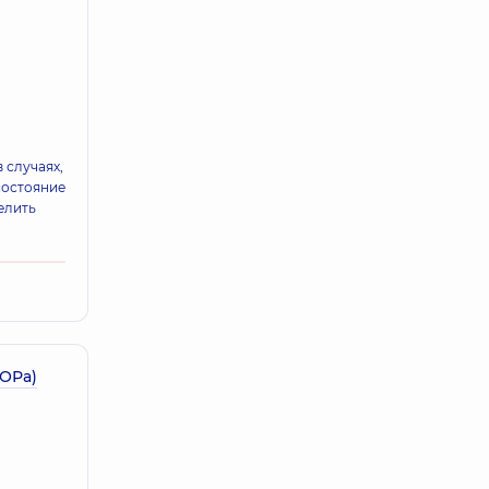
 случаях,
состояние
елить
ЛОРа)