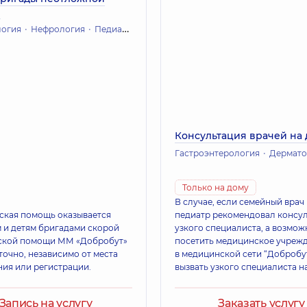
и
логия
Нефрология
Педиатрия
Ортопедия и травматология
Консультация врачей на
Гастроэнтерология
Дермато
Только на дому
В случае, если семейный врач
кая помощь оказывается
педиатр рекомендовал консу
 и детям бригадами скорой
узкого специалиста, а возмож
ской помощи ММ «Добробут»
посетить медицинское учрежд
точно, независимо от места
в медицинской сети “Добробу
ия или регистрации.
вызвать узкого специалиста н
Запись на услугу
Заказать услугу