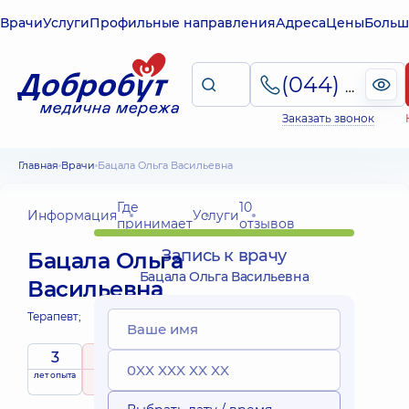
Врачи
Услуги
Профильные направления
Адреса
Цены
Больш
(044) 495-2-888
Заказать звонок
Главная
Врачи
Бацала Ольга Васильевна
Где
10
Информация
Услуги
принимает
отзывов
Запись к врачу
Бацала Ольга
Бацала Ольга Васильевна
Васильевна
Терапевт;
3
5
/ 5
лет опыта
рейтинг
на основе
10 отзывов