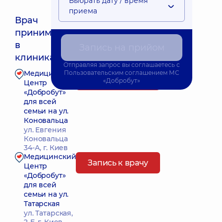
Выбрать дату / время
приема
Врач
принимает
Ближайшее время приема: Сьогодні о 08:00
в
Запись на прийом
клиниках:
Отправляя запрос вы соглашаетесь с
Медицинский
Пользовательским соглашением
МС
Запись к врачу
«Добробут»
Центр
«Добробут»
для всей
семьи на ул.
Коновальца
ул. Евгения
Коновальца
34-А, г. Киев
Медицинский
Запись к врачу
Центр
«Добробут»
для всей
семьи на ул.
Татарская
ул. Татарская,