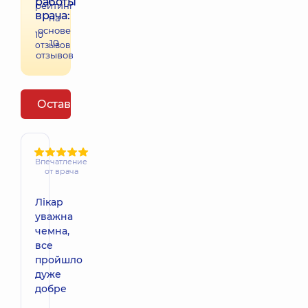
работы
рейтинг
врача:
на
основе
10
10
отзывов
отзывов
Оставить отзыв
Впечатление
от врача
Лікар
уважна
чемна,
все
пройшло
дуже
добре