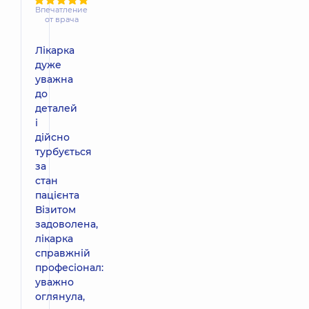
Впечатление
от врача
Лікарка
дуже
уважна
до
деталей
і
дійсно
турбується
за
стан
пацієнта
Візитом
задоволена,
лікарка
справжній
професіонал:
уважно
оглянула,