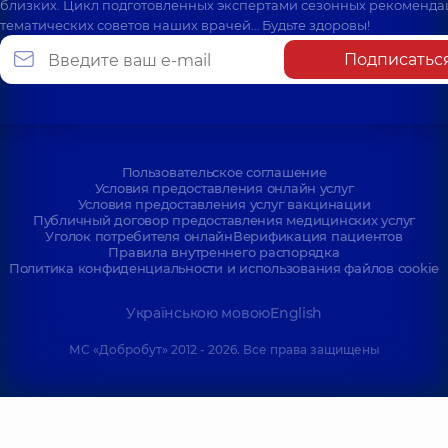
близких. Цикл подготовленных экспертами сезонных рекоменда
тематических советов наших врачей… Будьте здоровы!
Подписатьс
Пользовательское соглашение
Условия предоставления онлайн услуг
Условия предоставления услуг вакцинации
Публичный договор предоставления медицинских услуг
Уголок потребителя онлайн
Верификация пациентов
Правила внутреннего распорядка
Политика конфиденциальности и использования файлов cookie
Українською мовою
English
МС «Добробут» 2012 - 2026. Все права защищены