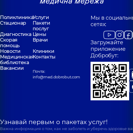
Поликлиника
Услуги
Мы в социальн
Стационар
Пакети
сетях:
послуг
Диагностика
Цены
Скорая
Врачи
Загружайте
помощь
приложение
Новости
Клиники
Добробут:
Медицинская
Контакты
библиотека
Вакансии
Почта:
info@med.dobrobut.com
Узнавай первым о пакетах услуг!
Важна информация о том, как не заболеть и уберечь здоровье в