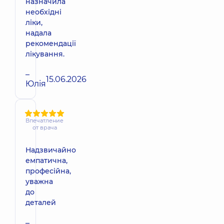
назначила
необхідні
ліки,
надала
рекомендації
лікування.
–
15.06.2026
Юлія
Впечатление
от врача
Надзвичайно
емпатична,
професійна,
уважна
до
деталей
–