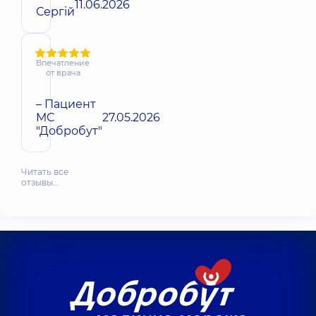
11.06.2026
Сергій
Впечатление
от врача
– Пациент
МС
27.05.2026
"Добробут"
Читать все
отзывы…