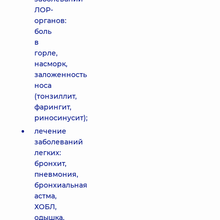
ЛОР-
органов:
боль
в
горле,
насморк,
заложенность
носа
(тонзиллит,
фарингит,
риносинусит);
лечение
заболеваний
легких:
бронхит,
пневмония,
бронхиальная
астма,
ХОБЛ,
одышка,