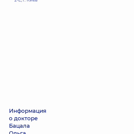
2-Е, г. Киев
Информация
о докторе
Бацала
Ольга