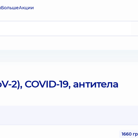
ы
Больше
Акции
-2), COVID-19, антитела
1660 г