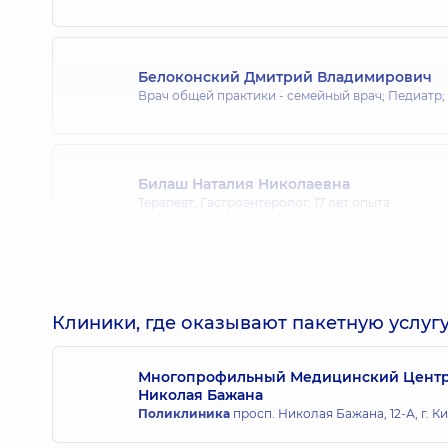
Белоконский Дмитрий Владимирович
Врач общей практики - семейный врач; Педиатр;
Билаш Наталия Николаевна
Терапевт; Гастроэнтеролог,
17 лет опыта
Бондаренко Инна Витальевна
Терапевт; Пульмонолог,
25 лет опыта
Клиники, где оказывают пакетную услугу
Многопрофильный Медицинский Центр «
Бородина Елена Александровна
Николая Бажана
Врач общей практики - семейный врач; Врач уль
Поликлиника
просп. Николая Бажана, 12-А, г. К
Гастроэнтеролог; Диетолог; Терапевт,
24 лет опы