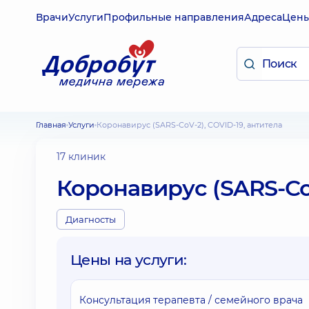
Врачи
Услуги
Профильные направления
Адреса
Цен
Главная
Услуги
Коронавирус (SARS-CoV-2), COVID-19, антитела
17 клиник
Коронавирус (SARS-CoV
Диагносты
Цены на услуги:
Консультация терапевта / семейного врача