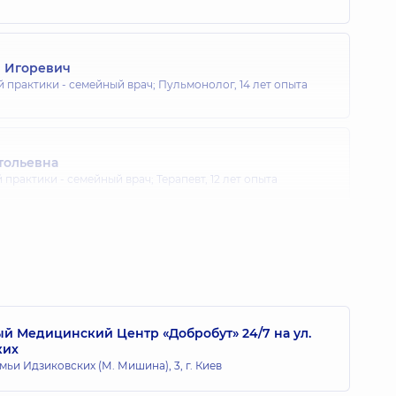
й Игоревич
й практики - семейный врач; Пульмонолог,
14 лет опыта
тольевна
 практики - семейный врач; Терапевт,
12 лет опыта
на Николаевна
т,
23 лет опыта
 Медицинский Центр «Добробут» 24/7 на ул.
ких
 Игоревич
мьи Идзиковских (М. Мишина), 3, г. Киев
,
10 лет опыта