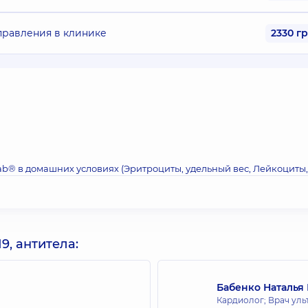
правления в клинике
2330 г
ab® в домашних условиях (Эритроциты, удельный вес, Лейкоциты,
9, антитела:
Бабенко Наталья
Кардиолог; Врач уль