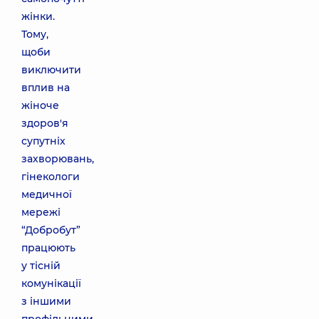
жінки.
Тому,
щоби
виключити
вплив на
жіноче
здоров'я
супутніх
захворювань,
гінекологи
медичної
мережі
“Добробут”
працюють
у тісній
комунікації
з іншими