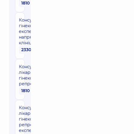
1810 грн
Консультація
гінеколога
експерта
напрямку в
клініці
2330 грн
Консультація
лікаря-акушера-
гінеколога
репродуктолога
1810 грн
Консультація
лікаря-акушера-
гінеколога
репродуктолога
експерта