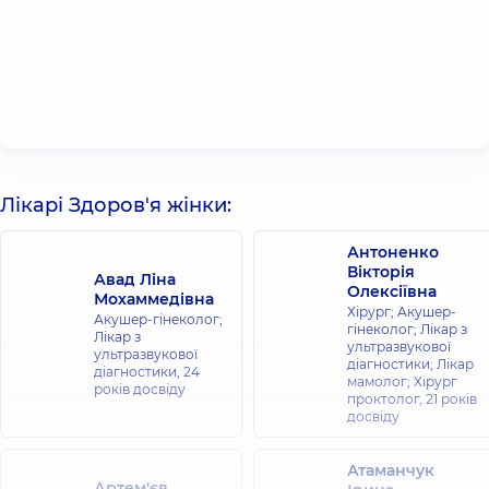
Лікарі Здоров'я жінки:
Антоненко
Вікторія
Авад Ліна
Олексіївна
Мохаммедівна
Хірург; Акушер-
Акушер-гінеколог;
гінеколог; Лікар з
Лікар з
ультразвукової
ультразвукової
діагностики; Лікар
діагностики,
24
мамолог; Хірург
років досвіду
проктолог,
21 років
досвіду
Атаманчук
Артем'єв