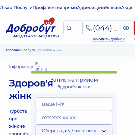
Лікарі
Послуги
Профільні напрями
Адреси
Ціни
Більше
Акції
(044) 495-2-888
Замовити дзвінок
Головна
Послуги
Здоров'я жінки
18
Інформація
клінік
Запис на прийом
Здоров'я
Здоров'я жінки
жінки
Турбота
про
жіноче
Оберіть дату / час візиту
здоров'я