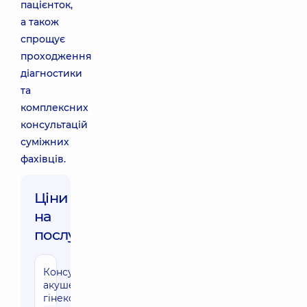
пацієнток,
а також
спрощує
проходження
діагностики
та
комплексних
консультацій
суміжних
фахівців.
Ціни
на
послуги:
Консультація
акушера-
гінеколога