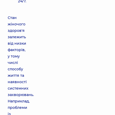
24/7.
Стан
жіночого
здоров'я
залежить
від низки
факторів,
у тому
числі
способу
життя та
наявності
системних
захворювань.
Наприклад,
проблеми
із