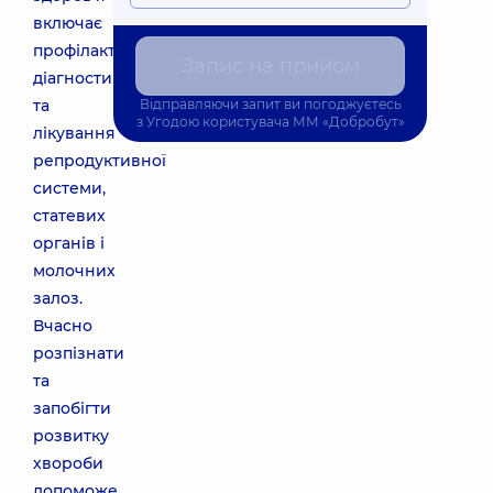
включає
профілактику,
Запис на прийом
діагностику
та
Відправляючи запит ви погоджуєтесь
з
Угодою користувача
ММ «Добробут»
лікування
репродуктивної
системи,
статевих
органів і
молочних
залоз.
Вчасно
розпізнати
та
запобігти
розвитку
хвороби
допоможе