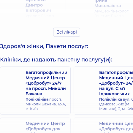
Ірина
Дмитро
Миколаївна
Вікторович
Акушер-гінеколог;
Уролог; Лікар з
Генетик; Лікар з
ультразвукової
ультразвукової
діагностики,
15
діагностики;
років досвіду
Репродуктолог,
28
Всі лікарі
років досвіду
Здоров'я жінки, Пакети послуг:
Бабенко
Байло Олег
Владислав
Володимирович
Клініки, де надають пакетну послугу(и):
Анатолійович
Уролог,
29 років
Уролог,
32 років
досвіду
досвіду
Багатопрофільний
Багатопрофіл
Медичний Центр
Медичний Цен
«Добробут» 24/7
«Добробут» 24/
Баран
Банас
на просп. Миколи
на вул. Сім’ї
Володимир
Олександр
Бажана
Ідзиковських
Євгенович
Олександрович
Поліклініка
просп.
Поліклініка
вул. С
Лікар з
Уролог; Лікар з
Миколи Бажана, 12-А,
Ідзиковських (М.
ультразвукової
ультразвукової
м. Київ
Мишина), 3, м. Киї
діагностики;
діагностики,
15
Уролог,
24 років
років досвіду
досвіду
Медичний Центр
Медичний Цен
«Добробут» для
«Добробут» дл