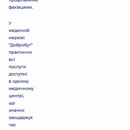
профільними
фахівцями.
У
медичній
мережі
“Добробут”
практично
всі
послуги
доступні
в одному
медичному
центрі,
що
значно
заощаджує
час