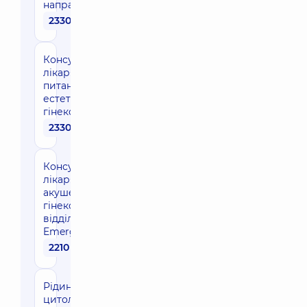
направлення
2330 грн
Консультація
лікаря з
питань
естетичної
гінекології
2330 грн
Консультація
лікаря-
акушера-
гінеколога в
відділенні
Emergency
2210 грн
Рідинна
цитологія