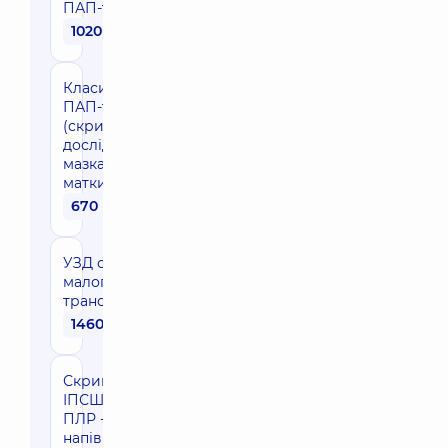
ПАП-тест
1020 грн
Класичний
ПАП-тест
(скринінгове
дослідження
мазка шийки
матки)
670 грн
УЗД органів
малого тазу
трансвагінально
1460 грн
Скринінг 7
ІПСШ методом
ПЛР -
напівкількісний