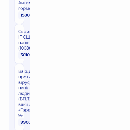
Антимюллерів
гормон
1580 грн
Скринінг 4
ІПСШ -
напівкількісний
(1008891)
3010 грн
Вакцинація
проти
вірусу
папіломи
людини
(ВПЛ)
вакциною
«Гардасил
9»
9900 грн