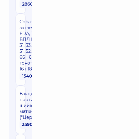
2860 грн
Cobas HPV тест,
затверджений
FDA, 14 типів
ВПЛ ВКР: 16, 18,
31, 33, 35, 39, 45,
51, 52, 56, 58, 59,
66 і 68 типу (з
генотипуванням
16 і 18 типів)
1540 грн
Вакцинація
проти раку
шийки
матки
("Церварікс")
3590 грн