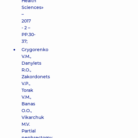
Health
Sciences»
–
2017
- 2 –
PP.30-
37;
Grygorenko
V.M.,
Danylets
R.O.,
Zakordonets
V.P.,
Torak
V.M.,
Banas
O.O.,
Vikarchuk
M.V.
Partial
nephrectomy