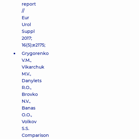
report
//
Eur
Urol
Suppl
2017;
16(5);e2175;
Grygorenko
V.M.,
Vikarchuk
M.V.,
Danylets
R.O.,
Brovko
N.V.,
Banas
O.O.,
Volkov
S.S.
Comparison