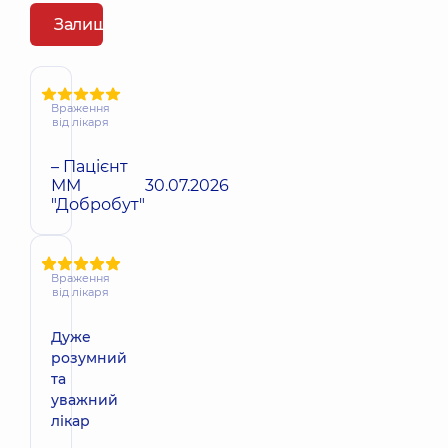
Залишити відгук
Враження
від лікаря
– Пацієнт
ММ
30.07.2026
"Добробут"
Враження
від лікаря
Дуже
розумний
та
уважний
лікар