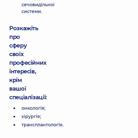
сечовидільної
системи.
Розкажіть
про
сферу
своїх
професійних
інтересів,
крім
вашої
спеціалізації:
онкологія;
хірургія;
трансплантологія.