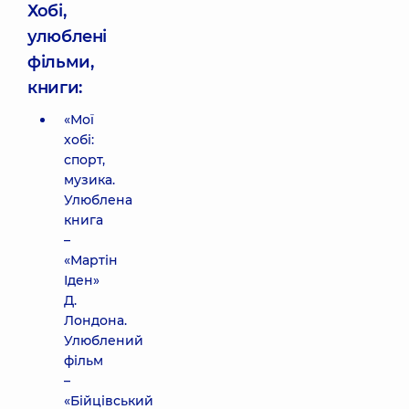
Хобі,
улюблені
фільми,
книги:
«Мої
хобі:
спорт,
музика.
Улюблена
книга
–
«Мартін
Іден»
Д.
Лондона.
Улюблений
фільм
–
«Бійцівський