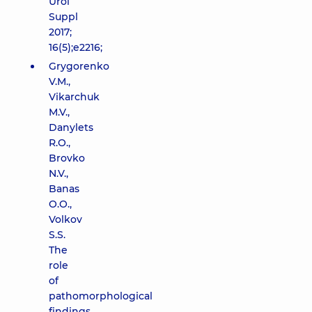
Urol
Suppl
2017;
16(5);e2216;
Grygorenko
V.M.,
Vikarchuk
M.V.,
Danylets
R.O.,
Brovko
N.V.,
Banas
O.O.,
Volkov
S.S.
The
role
of
pathomorphological
findings