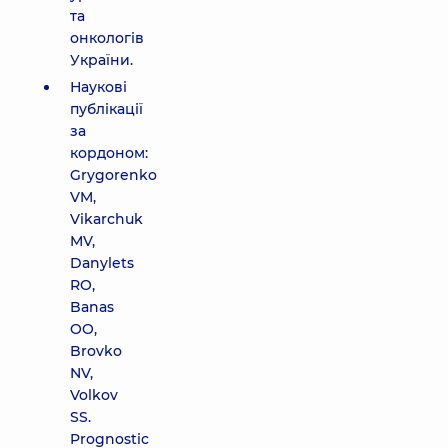
та
онкологів
України.
Наукові
публікації
за
кордоном:
Grygorenko
VM,
Vikarchuk
MV,
Danylets
RO,
Banas
OO,
Brovko
NV,
Volkov
SS.
Prognostic