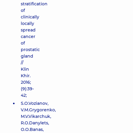
stratification
of
clinically
locally
spread
cancer
of
prostatic
gland
//
Klin
Khir.
2016;
(9):39-
42;
S.O.Vozianov,
V.M.Grygorenko,
M.V.Vikarchuk,
R.O.Danylets,
O.O.Banas,