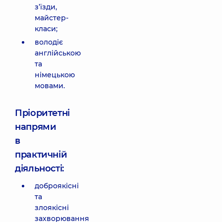
з’їзди,
майстер-
класи;
володіє
англійською
та
німецькою
мовами.
Пріоритетні
напрями
в
практичній
діяльності:
доброякісні
та
злоякісні
захворювання