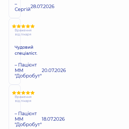
–
28.07.2026
Сергій
Враження
від лікаря
Чудовий
спеціаліст.
– Пацієнт
ММ
20.07.2026
"Добробут"
Враження
від лікаря
– Пацієнт
ММ
18.07.2026
"Добробут"