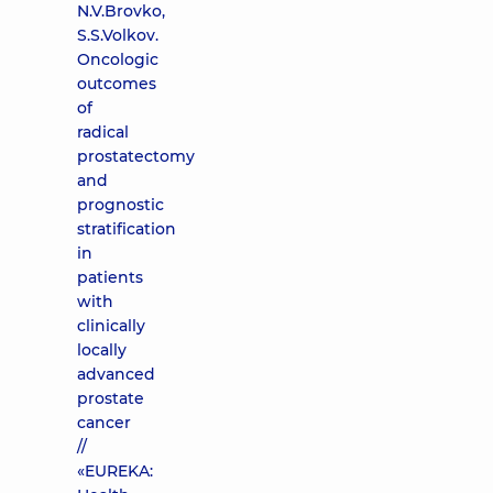
N.V.Brovko,
S.S.Volkov.
Oncologic
outcomes
of
radical
prostatectomy
and
prognostic
stratification
in
patients
with
clinically
locally
advanced
prostate
cancer
//
«EUREKA: