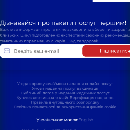
Дізнавайся про пакети послуг першим!
Важлива інформація про те як не захворіти та вберегти здоров`
близьких. Цикл підготовлених експертами сезонних рекомендаці
тематичних порад наших лікарів… Будьте здорові!
Підписатис
Угода користувача
Умови надання онлайн послуг
Умови надання послуг вакцинації
Публічний договір надання медичних послуг
Куточок споживача онлайн
Верифікація пацієнтів
Правила внутрішнього розпорядку
Політика приватності та використання файлів cookie
Українською мовою
English