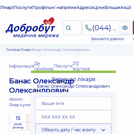
Лікарі
Послуги
Профільні напрями
Адреси
Ціни
Більше
Акції
(044) 495-2-888
Замовити дзвінок
Головна
Лікарі
Банас Олександр Олександрович
Де
213
Інформація
Послуги
приймає
відгуків
Запис до лікаря
Банас Олександр
Банас Олександр Олександрович
Олександрович
Уролог;
Лікар з ультразвукової діагностики;
15
5
/ 5
років
рейтинг
на підставі
Експерт
досвіду
213 відгуків
Оберіть дату / час візиту