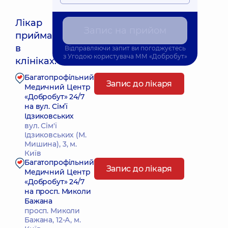
Лікар
Запис на прийом
приймає
Найближчий час прийому: 20.08.2026 18:00
в
Відправляючи запит ви погоджуєтесь
з
Угодою користувача
ММ «Добробут»
клініках:
Багатопрофільний
Запис до лікаря
Медичний Центр
«Добробут» 24/7
на вул. Сім’ї
Ідзиковських
вул. Сім'ї
Ідзиковських (М.
Мишина), 3, м.
Київ
Багатопрофільний
Запис до лікаря
Медичний Центр
«Добробут» 24/7
на просп. Миколи
Бажана
просп. Миколи
Бажана, 12-А, м.