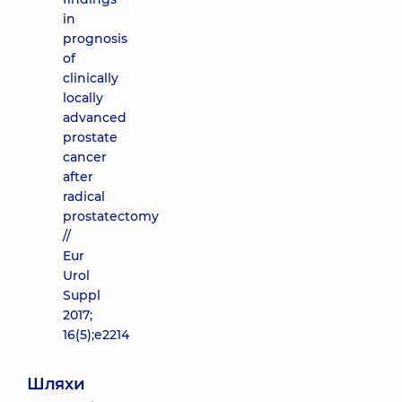
in
prognosis
of
clinically
locally
advanced
prostate
cancer
after
radical
prostatectomy
//
Eur
Urol
Suppl
2017;
16(5);e2214
Шляхи