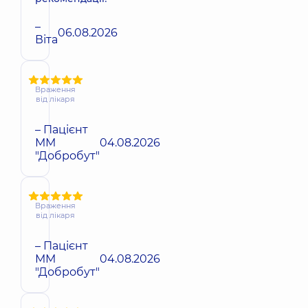
–
06.08.2026
Віта
Враження
від лікаря
– Пацієнт
ММ
04.08.2026
"Добробут"
Враження
від лікаря
– Пацієнт
ММ
04.08.2026
"Добробут"