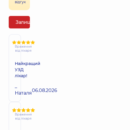
відгук
Залишити відгук
Враження
від лікаря
Найкращий
УЗД
лікар!
–
06.08.2026
Наталя
Враження
від лікаря