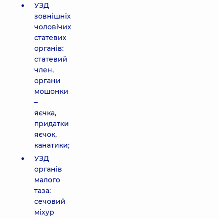
УЗД
зовнішніх
чоловічих
статевих
органів:
статевий
член,
органи
мошонки
–
яєчка,
придатки
яєчок,
канатики;
УЗД
органів
малого
таза:
сечовий
міхур