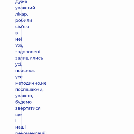
Дуже
уважний
лікар,
робили
сім'єю
в
неї
УЗі,
задоволені
залишились
усі,
пояснює
усе
методично,не
поспішаючи,
уважно,
будемо
звертатися
ще
і
наші
рекомендації!