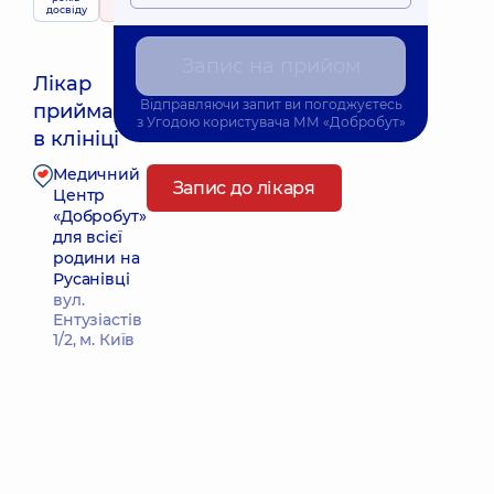
досвіду
337 відгуків
Запис на прийом
Лікар
Відправляючи запит ви погоджуєтесь
приймає
Найближчий час прийому: 10.08.2026 8:00
з
Угодою користувача
ММ «Добробут»
в клініці
Медичний
Запис до лікаря
Центр
«Добробут»
для всієї
родини на
Русанівці
вул.
Ентузіастів
1/2, м. Київ