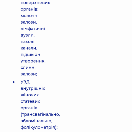
поверхневих
органів:
молочні
залози,
лімфатичні
вузли,
пахові
канали,
підшкірні
утворення,
слинні
залози;
УЗД
внутрішніх
жіночих
статевих
органів
(трансвагінально,
абдомінально,
фолікулометрія);