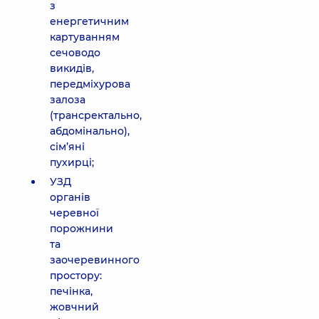
з
енергетичним
картуванням
сечоводо
викидів,
передміхурова
залоза
(трансректально,
абдомінально),
сім’яні
пухирці;
УЗД
органів
черевної
порожнини
та
заочеревинного
простору:
печінка,
жовчний