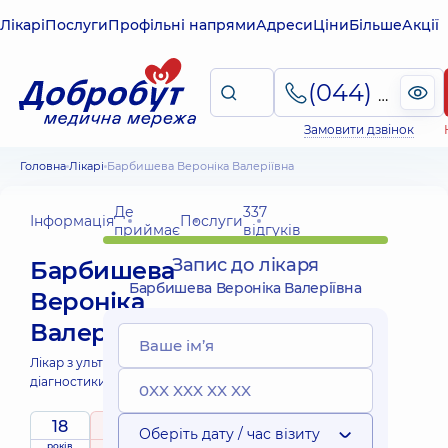
Лікарі
Послуги
Профільні напрями
Адреси
Ціни
Більше
Акції
(044) 495-2-888
Замовити дзвінок
Головна
Лікарі
Барбишева Вероніка Валеріївна
Де
337
Інформація
Послуги
приймає
відгуків
Запис до лікаря
Барбишева
Барбишева Вероніка Валеріївна
Вероніка
Валеріївна
Лікар з ультразвукової
діагностики;
18
5
/ 5
Оберіть дату / час візиту
років
рейтинг
на підставі