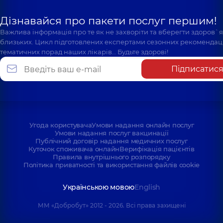
Дізнавайся про пакети послуг першим!
Важлива інформація про те як не захворіти та вберегти здоров`
близьких. Цикл підготовлених експертами сезонних рекомендаці
тематичних порад наших лікарів… Будьте здорові!
Підписатис
Угода користувача
Умови надання онлайн послуг
Умови надання послуг вакцинації
Публічний договір надання медичних послуг
Куточок споживача онлайн
Верифікація пацієнтів
Правила внутрішнього розпорядку
Політика приватності та використання файлів cookie
Українською мовою
English
ММ «Добробут» 2012 - 2026. Всі права захищені