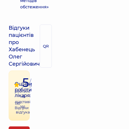
методів
обстеження»
Відгуки
пацієнтів
про
QR
Хабенець
Олег
Сергійович
5
/
Оцінки
5
роботи
рейтинг
лікаря:
на
підставі
190
191
Відгуки
відгука