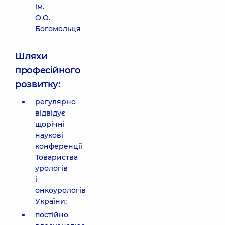
ім.
О.О.
Богомольця
Шляхи
професійного
розвитку:
регулярно
відвідує
щорічні
наукові
конференції
Товариства
урологів
і
онкоурологів
України;
постійно