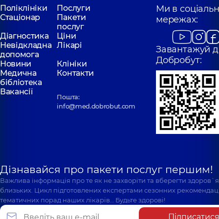
Поліклініки
Послуги
Ми в соціаль
Стаціонар
Пакети
мережах:
послуг
Діагностика
Ціни
Невідкладна
Лікарі
Завантажуй д
допомога
Добробут:
Новини
Клініки
Медична
Контакти
бібліотека
Вакансії
Пошта:
info@med.dobrobut.com
Дізнавайся про пакети послуг першим!
Важлива інформація про те як не захворіти та вберегти здоров`
близьких. Цикл підготовлених експертами сезонних рекомендаці
тематичних порад наших лікарів… Будьте здорові!
Підписатис