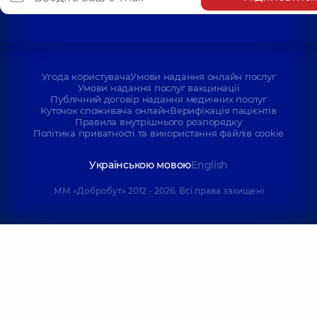
Угода користувача
Умови надання онлайн послуг
Умови надання послуг вакцинації
Публічний договір надання медичних послуг
Куточок споживача онлайн
Верифікація пацієнтів
Правила внутрішнього розпорядку
Політика приватності та використання файлів cookie
Українською мовою
English
ММ «Добробут» 2012 - 2026. Всі права захищені