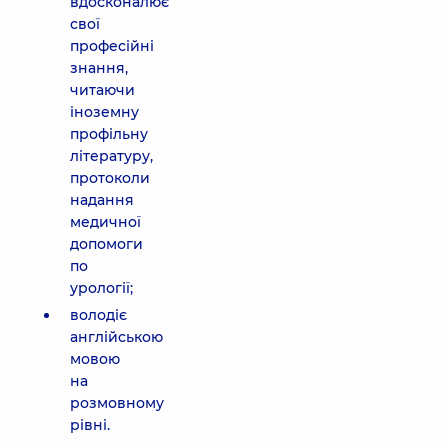
вдосконалює
свої
професійні
знання,
читаючи
іноземну
профільну
літературу,
протоколи
надання
медичної
допомоги
по
урології;
володіє
англійською
мовою
на
розмовному
рівні.