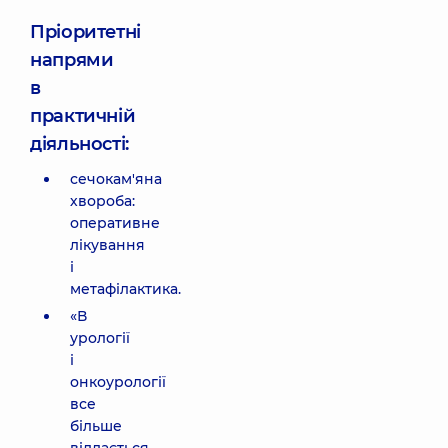
Пріоритетні
напрями
в
практичній
діяльності:
сечокам'яна
хвороба:
оперативне
лікування
і
метафілактика.
«В
урології
і
онкоурології
все
більше