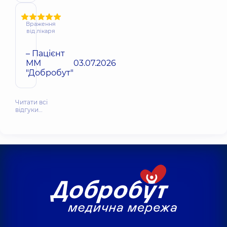
Враження
від лікаря
– Пацієнт
ММ
03.07.2026
"Добробут"
Читати всі
відгуки…