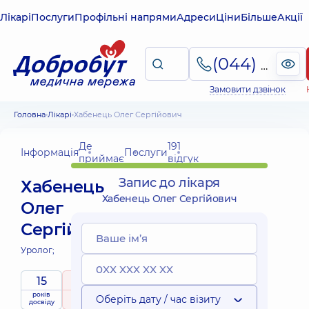
Лікарі
Послуги
Профільні напрями
Адреси
Ціни
Більше
Акції
(044) 495-2-888
Замовити дзвінок
Головна
Лікарі
Хабенець Олег Сергійович
Де
191
Інформація
Послуги
приймає
відгук
Запис до лікаря
Хабенець
Хабенець Олег Сергійович
Олег
Сергійович
Уролог;
15
5
/ 5
років
рейтинг
на підставі
Оберіть дату / час візиту
досвіду
191 відгук