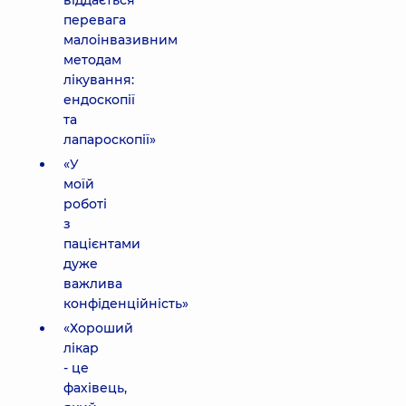
віддається
перевага
малоінвазивним
методам
лікування:
ендоскопії
та
лапароскопії»
«У
моїй
роботі
з
пацієнтами
дуже
важлива
конфіденційність»
«Хороший
лікар
- це
фахівець,