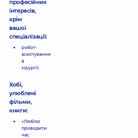
професійних
інтересів,
крім
вашої
спеціалізації:
робот-
асистування
в
хірургії.
Хобі,
улюблені
фільми,
книги:
«Люблю
проводити
час