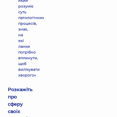
який
розуміє
суть
патологічних
процесів,
знає,
на
які
ланки
потрібно
вплинути,
щоб
вилікувати
хворого»
Розкажіть
про
сферу
своїх