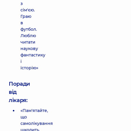
з
сім'єю.
Граю
в
футбол.
Люблю
читати
наукову
фантастику
і
історію»
Поради
від
лікаря:
«Пам'ятайте,
що
самолікування
шкодить