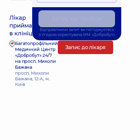
Лікар
Запис на прийом
приймає
Найближчий час прийому: 10.08.2026 16:15
Відправляючи запит ви погоджуєтесь
в клініці
з
Угодою користувача
ММ «Добробут»
Багатопрофільний
Запис до лікаря
Медичний Центр
«Добробут» 24/7
на просп. Миколи
Бажана
просп. Миколи
Бажана, 12-А, м.
Київ