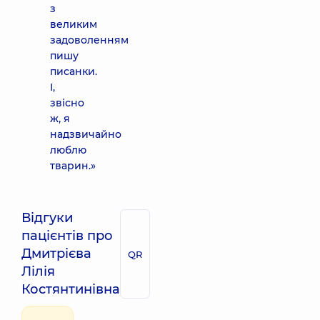
з
великим
задоволенням
пишу
писанки.
І,
звісно
ж, я
надзвичайно
люблю
тварин.»
Відгуки
пацієнтів про
Дмитрієва
QR
Лілія
Костянтинівна