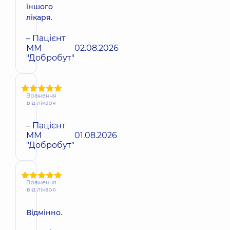
іншого
лікаря.
– Пацієнт
ММ
02.08.2026
"Добробут"
Враження
від лікаря
– Пацієнт
ММ
01.08.2026
"Добробут"
Враження
від лікаря
Відмінно.