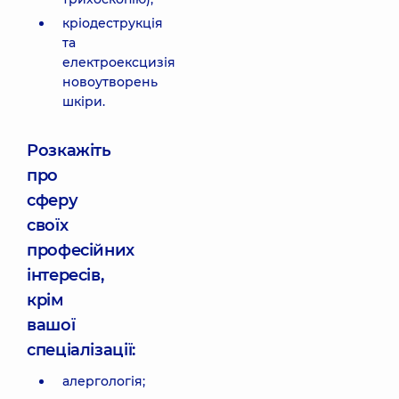
кріодеструкція
та
електроексцизія
новоутворень
шкіри.
Розкажіть
про
сферу
своїх
професійних
інтересів,
крім
вашої
спеціалізації:
алергологія;