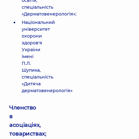
освіти,
спеціальність
«Дерматовенерологія»;
Національний
університет
охорони
здоров'я
України
імені
П.Л.
Шупика,
спеціальність
«Дитяча
дерматовенерологія»
Членство
в
асоціаціях,
товариствах;