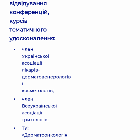
відвідування
конференцій,
курсів
тематичного
удосконалення:
член
Української
асоціації
лікарів-
дерматовенерологів
і
косметологів;
член
Всеукраїнської
асоціації
трихологів;
ТУ:
«Дерматоонкологія