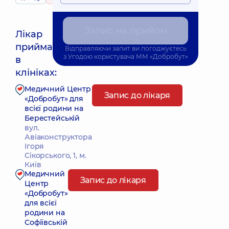
Запис на прийом
Лікар
приймає
Відправляючи запит ви погоджуєтесь
Найближчий час прийому: 08.08.2026 9:00
з
Угодою користувача
ММ «Добробут»
в
клініках:
Медичний Центр
Запис до лікаря
«Добробут» для
всієї родини на
Берестейській
вул.
Авіаконструктора
Ігоря
Сікорського, 1, м.
Київ
Медичний
Запис до лікаря
Центр
«Добробут»
для всієї
родини на
Софіївській