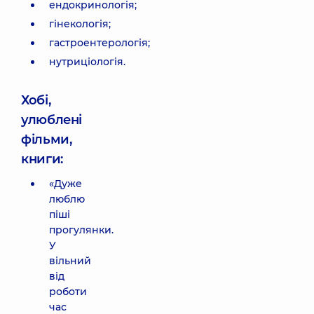
ендокринологія;
гінекологія;
гастроентерологія;
нутриціологія.
Хобі,
улюблені
фільми,
книги:
«Дуже
люблю
піші
прогулянки.
У
вільний
від
роботи
час