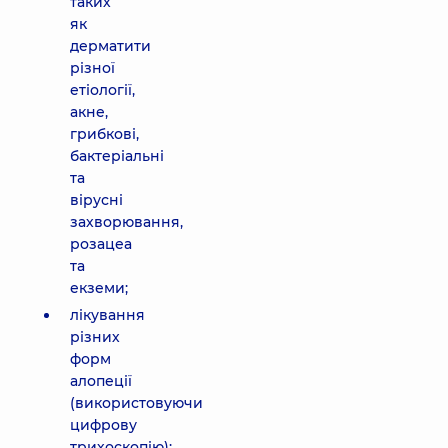
таких
як
дерматити
різної
етіології,
акне,
грибкові,
бактеріальні
та
вірусні
захворювання,
розацеа
та
екземи;
лікування
різних
форм
алопеції
(використовуючи
цифрову
трихоскопію);