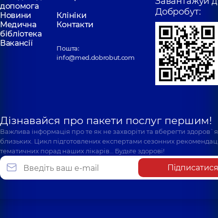
Завантажуй д
допомога
Добробут:
Новини
Клініки
Медична
Контакти
бібліотека
Вакансії
Пошта:
info@med.dobrobut.com
Дізнавайся про пакети послуг першим!
Важлива інформація про те як не захворіти та вберегти здоров`
близьких. Цикл підготовлених експертами сезонних рекомендаці
тематичних порад наших лікарів… Будьте здорові!
Підписатис