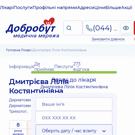
Лікарі
Послуги
Профільні напрями
Адреси
Ціни
Більше
Акції
(044) 495-2-888
Замовити дзвінок
Головна
Лікарі
Дмитрієва Лілія Костянтинівна
Де
273
Інформація
Послуги
приймає
відгука
Запис до лікаря
Дмитрієва Лілія
Дмитрієва Лілія Костянтинівна
Костянтинівна
Дерматовенеролог;
Дерматовенеролог дитячий;
Трихолог;
8
5
/ 5
Оберіть дату / час візиту
років
рейтинг
на підставі
приймає
досвіду
273 відгука
дітей