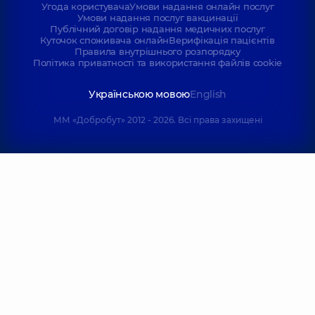
Угода користувача
Умови надання онлайн послуг
Умови надання послуг вакцинації
Публічний договір надання медичних послуг
Куточок споживача онлайн
Верифікація пацієнтів
Правила внутрішнього розпорядку
Політика приватності та використання файлів cookie
Українською мовою
English
ММ «Добробут» 2012 - 2026. Всі права захищені