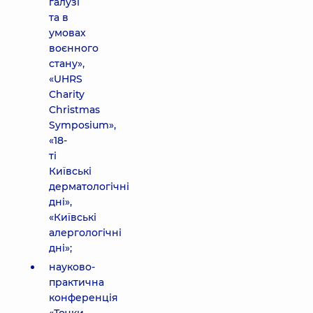
галузі
та в
умовах
воєнного
стану»,
«UHRS
Charity
Christmas
Symposium»,
«18-
ті
Київські
дерматологічні
дні»,
«Київські
алергологічні
дні»;
науково-
практична
конференція