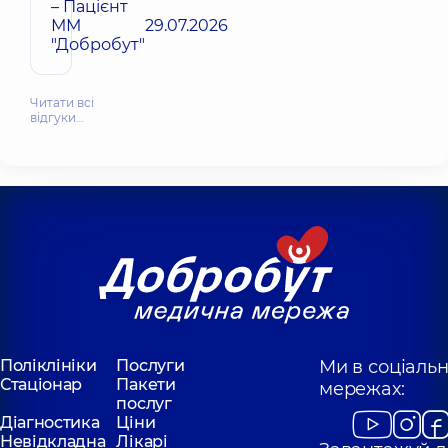
– Пацієнт
ММ
29.07.2026
"Добробут"
Читати всі
відгуки…
Поліклініки
Послуги
Ми в соціаль
Стаціонар
Пакети
мережах:
послуг
Діагностика
Ціни
Невідкладна
Лікарі