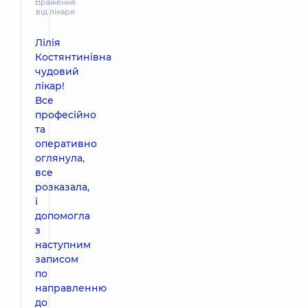
Враження
від лікаря
Лілія
Костянтинівна
чудовий
лікар!
Все
професійно
та
оперативно
оглянула,
все
розказала,
і
допомогла
з
наступним
записом
по
направленню
до