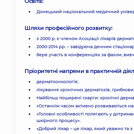
Освіта:
Донецький національний медичний універс
Шляхи професійного розвитку:
з 2000 р. є членом Асоціації лікарів дерм
2000-2014 рр. – завідуюча денним стаціонар
бере участь в конференціях за фахом, вивч
Пріоритетні напрями в практичній діял
дерматоонкологія;
лікування хронічних дерматозів, грибкових
Найбільш поширені скарги: хронічні дерма
«Останнім часом активно розвиваються на
«Головні особливості полягають у дотрима
шкірного процесу».
«Добрий лікар – це лікар, який уважно та 