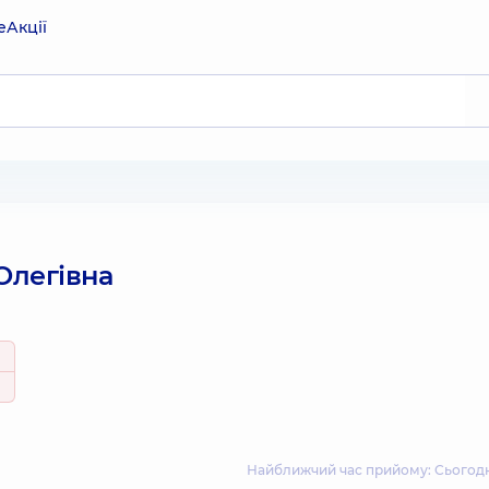
е
Акції
Олегівна
Найближчий час прийому: Сьогодні