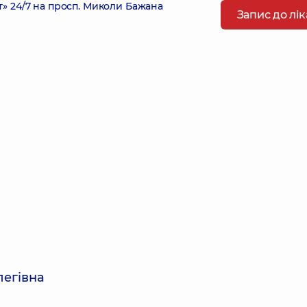
 24/7 на просп. Миколи Бажана
Запис до лі
легівна