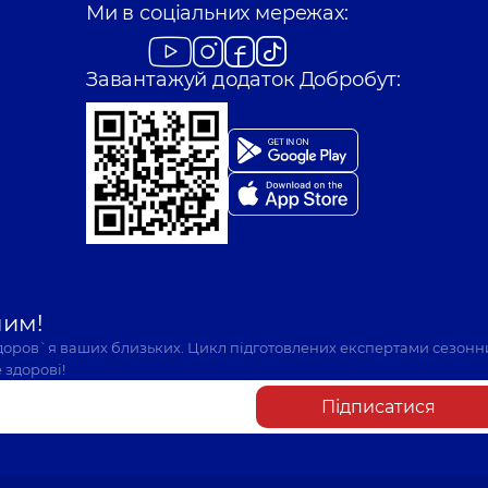
Ми в соціальних мережах:
Завантажуй додаток Добробут:
шим!
здоров`я ваших близьких. Цикл підготовлених експертами сезонн
 здорові!
Підписатися