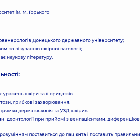
итет ім. М. Горького
атовенерологів Донецького державного університету;
ом по лікуванню шкірної патології;
ає наукову літературу.
ьності:
 уражень шкіри та її придатків.
този, грибкові захворювання.
прямки дерматоскопія та УЗД шкіри».
нні деонтології при прийомі з венпацієнтами, диференціюв
з розумінням поставиться до пацієнта і поставить правильн