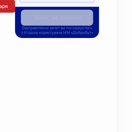
каря
Запис на прийом
Відправляючи запит ви погоджуєтесь
з
Угодою користувача
ММ «Добробут»