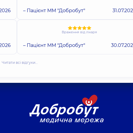
.2026
– Пацієнт ММ "Добробут"
31.07.20
Враження від лікаря
.2026
– Пацієнт ММ "Добробут"
30.07.20
Читати всі відгуки…