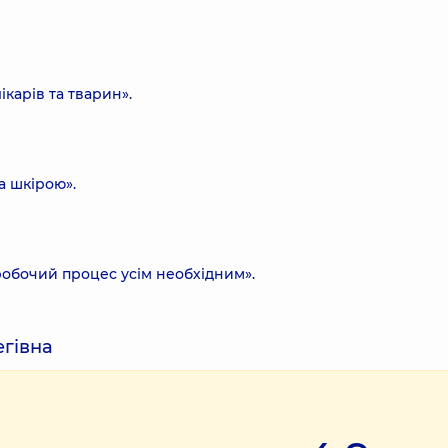
карів та тварин».
а шкірою».
 робочий процес усім необхідним».
егівна