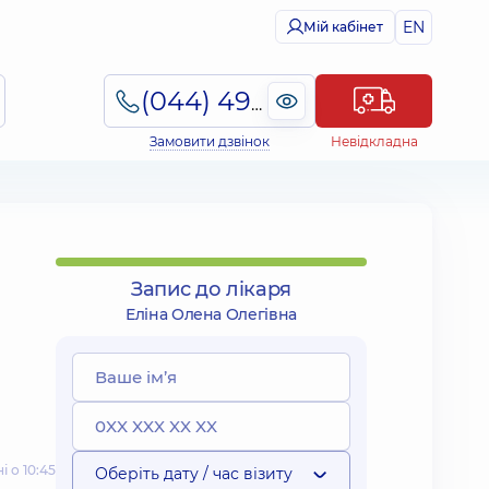
EN
Мій кабінет
(044) 495-2-888
Замовити дзвінок
Невідкладна
Запис до лікаря
Еліна Олена Олегівна
 о 10:45
Оберіть дату / час візиту