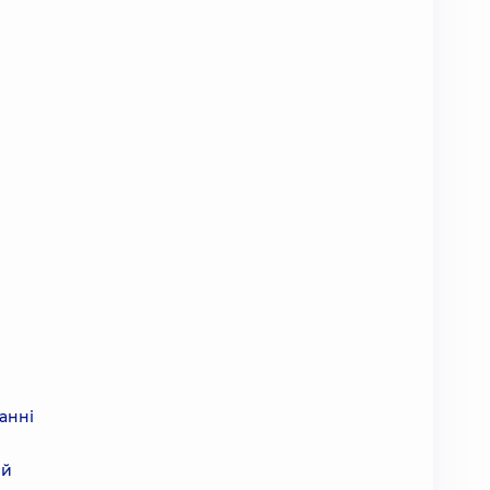
анні
ий