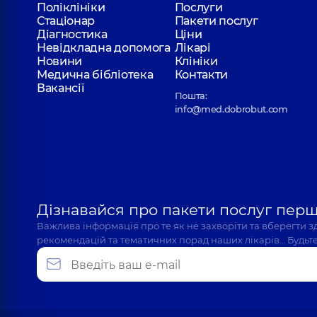
Поліклініки
Послуги
Стаціонар
Пакети послуг
Діагностика
Ціни
Невідкладна допомога
Лікарі
Новини
Клініки
Медична бібліотека
Контакти
Вакансії
Пошта:
info@med.dobrobut.com
Дізнавайся про пакети послуг пер
Важлива інформація про те як не захворіти та вберегти 
рекомендацій та тематичних порад наших лікарів… Будьте