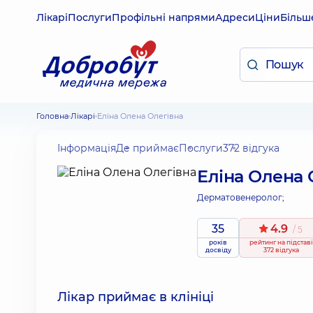
Лікарі
Послуги
Профільні напрями
Адреси
Ціни
Більш
Головна
Лікарі
Еліна Олена Олегівна
Інформація
Де приймає
Послуги
372 відгука
Еліна Олена 
Дерматовенеролог;
35
4.9
/ 5
років
рейтинг
на підставі
досвіду
372 відгука
Лікар приймає в клініці