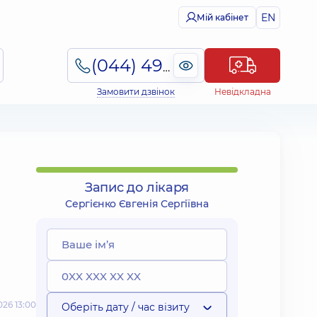
EN
Мій кабінет
(044) 495-2-888
Замовити дзвінок
Невідкладна
Запис до лікаря
Сергієнко Євгенія Сергіївна
26 13:00
Оберіть дату / час візиту