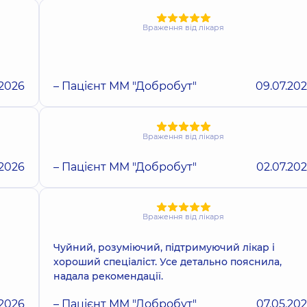
Враження від лікаря
.2026
– Пацієнт ММ "Добробут"
09.07.20
Враження від лікаря
.2026
– Пацієнт ММ "Добробут"
02.07.20
Враження від лікаря
Чуйний, розуміючий, підтримуючий лікар і
хороший спеціаліст. Усе детально пояснила,
надала рекомендації.
.2026
– Пацієнт ММ "Добробут"
07.05.20