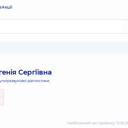
е
Акції
генія Сергіївна
 ультразвукової діагностики;
Найближчий час прийому: 11.08.20