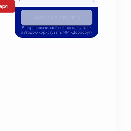
каря
Запис на прийом
Відправляючи запит ви погоджуєтесь
з
Угодою користувача
ММ «Добробут»