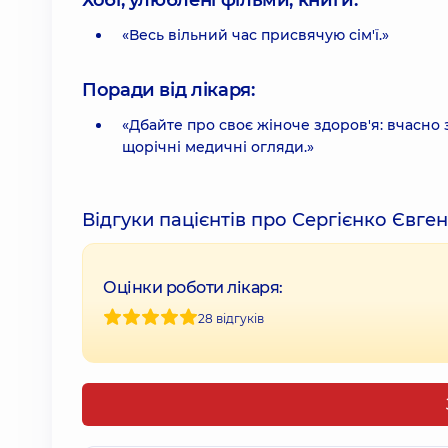
Хобі, улюблені фільми, книги:
«Весь вільний час присвячую сім'ї.»
Поради від лікаря:
«Дбайте про своє жіноче здоров'я: вчасно 
щорічні медичні огляди.»
Відгуки пацієнтів про Сергієнко Євген
Оцінки роботи лікаря:
28 відгуків