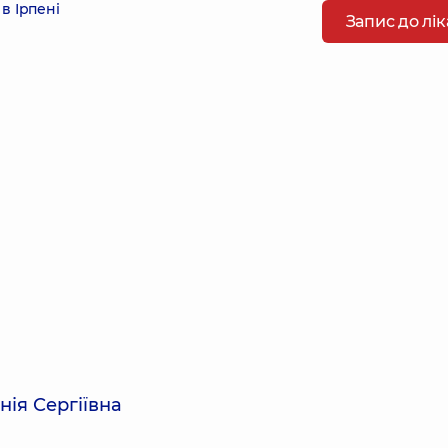
в Ірпені
Запис до лі
нія Сергіївна