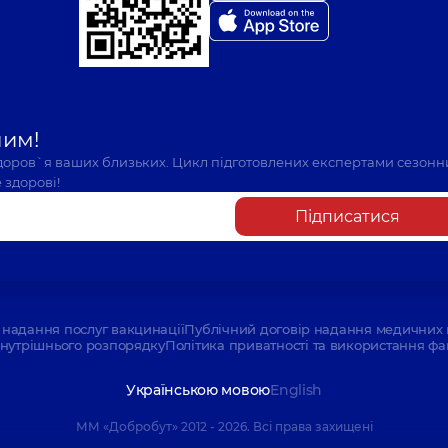
шим!
здоров`я ваших близьких. Цикл підготовлених експертами сезонн
 здорові!
Підписатися
надання послуг вакцинації
Публічний договір надання медичних 
нутрішнього розпорядку
Політика приватності та використання фа
Українською мовою
English
ММ «Добробут» 2012 - 2026. Всі права захищені