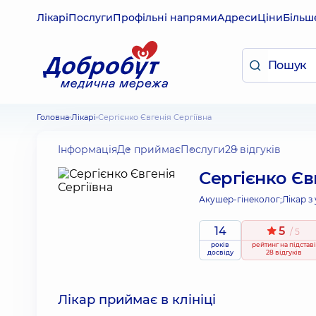
Лікарі
Послуги
Профільні напрями
Адреси
Ціни
Більш
Головна
Лікарі
Сергієнко Євгенія Сергіївна
Інформація
Де приймає
Послуги
28 відгуків
Сергієнко Єв
Акушер-гінеколог;
Лікар з
14
5
/ 5
років
рейтинг
на підставі
досвіду
28 відгуків
Лікар приймає в клініці