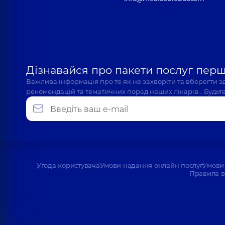
Дізнавайся про пакети послуг пер
Важлива інформація про те як не захворіти та вберегти 
рекомендацій та тематичних порад наших лікарів… Будьте
Угода користувача
Умови надання онлайн послуг
Умови 
Правила в