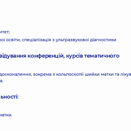
тет;
ї освіти, спеціалізація з ультразвукової діагностики
ідвідування конференцій, курсів тематичного
осконалення, зокрема з кольпоскопії шийки матки та ліку
а.
ьності:
матки.