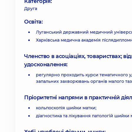
Категорія:
Друга
Освіта:
Луганський державний медичний універси
Харківська медична академія післядипломно
Членство в асоціаціях, товариствах; в
удосконалення:
регулярно проходить курси тематичного уд
запальних захворювань органів малого таз
Пріоритетні напрями в практичній діял
кольпоскопія шийки матки;
діагностика та лікування патологій шийки 