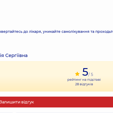
звертайтесь до лікаря, уникайте самолікування та проходьт
ія Сергіївна
5
/ 5
рейтинг на підставі
28
відгуків
Залишити відгук