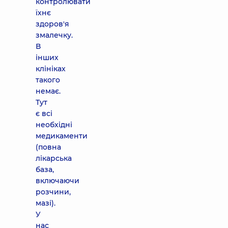
контролювати
їхнє
здоров'я
змалечку.
В
інших
клініках
такого
немає.
Тут
є всі
необхідні
медикаменти
(повна
лікарська
база,
включаючи
розчини,
мазі).
У
нас