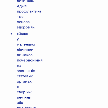
дитиною.
Адже
профілактика
- це
основа
здоров'я».
«Якщо
у
маленької
дівчинки
виникло
почервоніння
на
зовнішніх
статевих
органах,
є
свербіж,
печіння
або