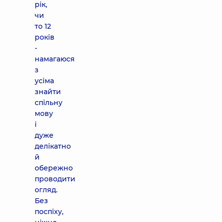
рік,
чи
то 12
років
-
намагаюся
з
усіма
знайти
спільну
мову
і
дуже
делікатно
й
обережно
проводити
огляд.
Без
поспіху,