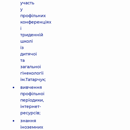
участь
у
профільних
конференціях
і
триденній
школі
із
дитячої
та
загальної
гінекології
ім.Татарчук;
вивчення
профільної
періодики,
інтернет-
ресурсів;
знання
іноземних