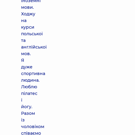
іноземні
мови.
Ходжу
на
курси
польської
та
англійської
мов.
Я
дуже
спортивна
людина.
Люблю
пілатес
і
йогу.
Разом
із
чоловіком
співаємо