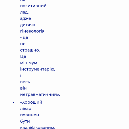
позитивний
лад,
адже
дитяча
гінекологія
- це
не
страшно.
Це
мінімум
інструментарію,
і
весь
він
нетравматичний».
«Хороший
лікар
повинен
бути
кваліфікованим,