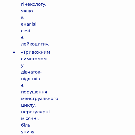
гінекологу,
якщо
в
аналізі
сечі
є
лейкоцити».
«Тривожним
симптомом
у
дівчаток-
підлітків
є
порушення
менструального
циклу,
нерегулярні
місячні,
біль
унизу