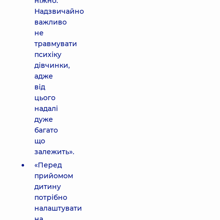
ніжно.
Надзвичайно
важливо
не
травмувати
психіку
дівчинки,
адже
від
цього
надалі
дуже
багато
що
залежить».
«Перед
прийомом
дитину
потрібно
налаштувати
на