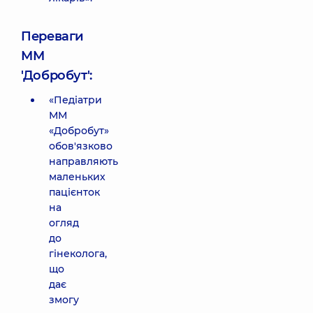
Переваги
ММ
'Добробут':
«Педіатри
ММ
«Добробут»
обов'язково
направляють
маленьких
пацієнток
на
огляд
до
гінеколога,
що
дає
змогу