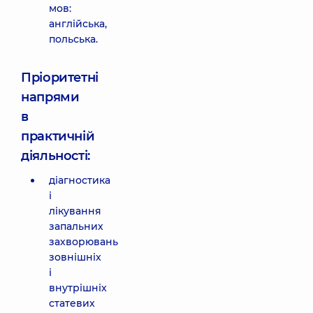
мов:
англійська,
польська.
Пріоритетні
напрями
в
практичній
діяльності:
діагностика
і
лікування
запальних
захворювань
зовнішніх
і
внутрішніх
статевих