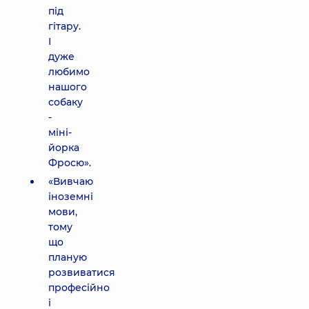
під
гітару.
І
дуже
любимо
нашого
собаку
-
міні-
йорка
Фросю».
«Вивчаю
іноземні
мови,
тому
що
планую
розвиватися
професійно
і