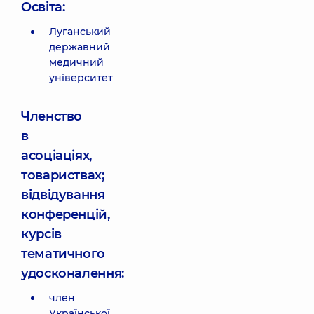
Освіта:
Луганський
державний
медичний
університет
Членство
в
асоціаціях,
товариствах;
відвідування
конференцій,
курсів
тематичного
удосконалення:
член
Української