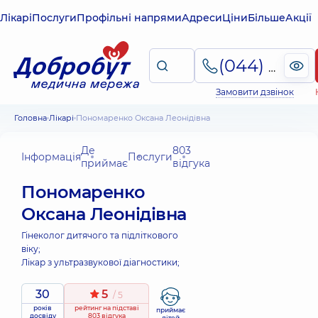
Лікарі
Послуги
Профільні напрями
Адреси
Ціни
Більше
Акції
(044) 495-2-888
Замовити дзвінок
Головна
Лікарі
Пономаренко Оксана Леонідівна
Де
803
Інформація
Послуги
приймає
відгука
Пономаренко
Оксана Леонідівна
Гінеколог дитячого та підліткового
віку;
Лікар з ультразвукової діагностики;
30
5
/ 5
років
рейтинг
на підставі
приймає
досвіду
803 відгука
дітей