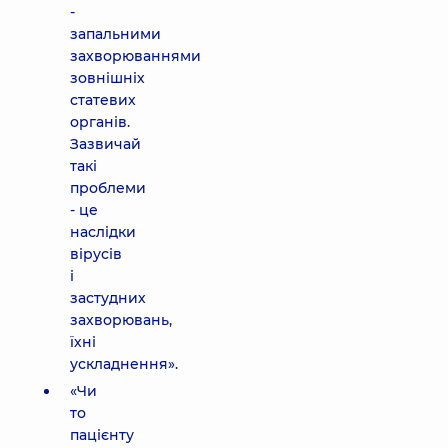
-
запальними
захворюваннями
зовнішніх
статевих
органів.
Зазвичай
такі
проблеми
- це
наслідки
вірусів
і
застудних
захворювань,
їхні
ускладнення».
«Чи
то
пацієнту