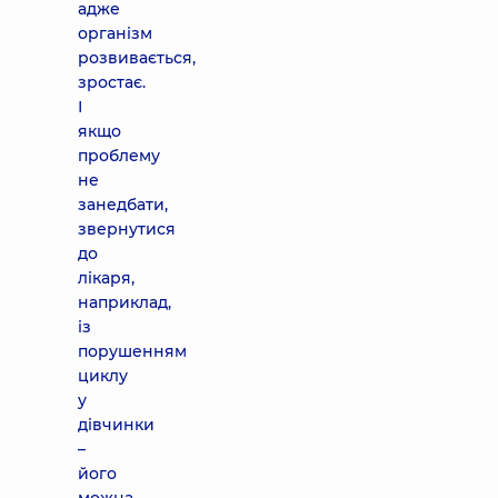
адже
організм
розвивається,
зростає.
І
якщо
проблему
не
занедбати,
звернутися
до
лікаря,
наприклад,
із
порушенням
циклу
у
дівчинки
–
його