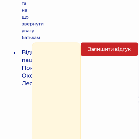
та
на
що
звернути
увагу
батькам
Залишити відгук
Відгуки
пацієнтів про
Пономаренко
Оксана
Леонідівна