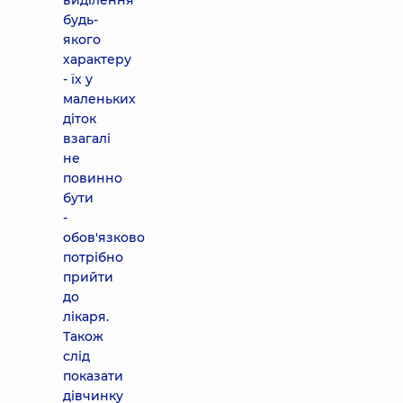
виділення
будь-
якого
характеру
- їх у
маленьких
діток
взагалі
не
повинно
бути
-
обов'язково
потрібно
прийти
до
лікаря.
Також
слід
показати
дівчинку