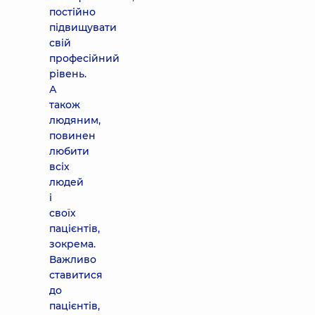
постійно
підвищувати
свій
професійний
рівень.
А
також
людяним,
повинен
любити
всіх
людей
і
своїх
пацієнтів,
зокрема.
Важливо
ставитися
до
пацієнтів,