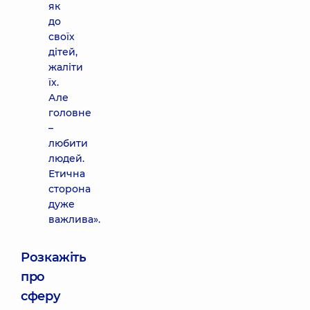
як
до
своїх
дітей,
жаліти
їх.
Але
головне
–
любити
людей.
Етична
сторона
дуже
важлива».
Розкажіть
про
сферу