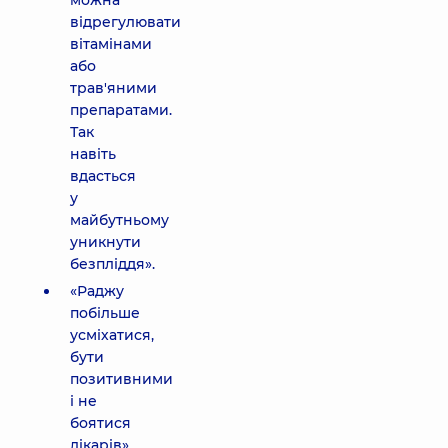
можна
відрегулювати
вітамінами
або
трав'яними
препаратами.
Так
навіть
вдасться
у
майбутньому
уникнути
безпліддя».
«Раджу
побільше
усміхатися,
бути
позитивними
і не
боятися
лікарів».