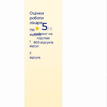
Оцінки
роботи
5
лікаря:
/ 5
795
рейтинг на
відгуків
QR
підставі
1
803
відгуків
відгук
2
відгука