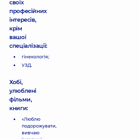
своїх
професійних
інтересів,
крім
вашої
спеціалізації:
гінекологія;
УЗД.
Хобі,
улюблені
фільми,
книги:
«Люблю
подорожувати,
вивчаю