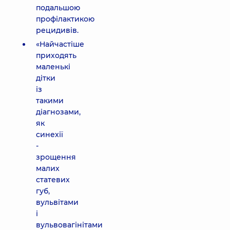
подальшою
профілактикою
рецидивів.
«Найчастіше
приходять
маленькі
дітки
із
такими
діагнозами,
як
синехії
-
зрощення
малих
статевих
губ,
вульвітами
і
вульвовагінітами