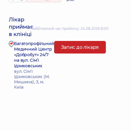
Лікар
приймає
Найближчий час прийому: 24.08.2026 8:00
в клініці
Багатопрофільний
Запис до лікаря
Медичний Центр
«Добробут» 24/7
на вул. Сім’ї
Ідзиковських
вул. Сім'ї
Ідзиковських (М.
Мишина), 3, м.
Київ