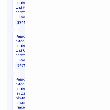
папілом (1-5
шт.) (без
вартості
анестезії)
2740 грн
Радіохвильове
видалення
папілом (5-10
шт.) без
вартості
анестезії
3470 грн
Радіохвильове
видалення
папілом
(видалення в
різних
ділянках тіла
(пакетом)