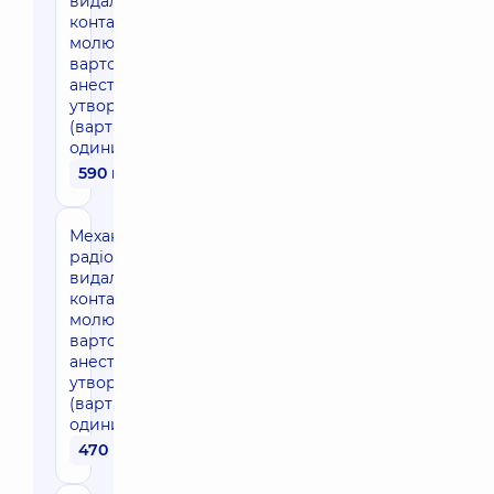
видалення
контагіозних
молюсків (без
вартості
анестезії), 1-5
утворень
(вартість за
одиницю)
590 грн
Механічне (або
радіохвильове)
видалення
контагіозних
молюсків (без
вартості
анестезії), 6-10
утворень
(вартість за
одиницю)
470 грн