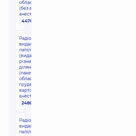
область повік)
(без вартості
анестезії)
4470 грн
Радіохвильове
видалення
папілом
(видалення в
різних
ділянках тіла
(пакетом)
область
грудей) (без
вартості
анестезії)
2480 грн
Радіохвильове
видалення
папілом