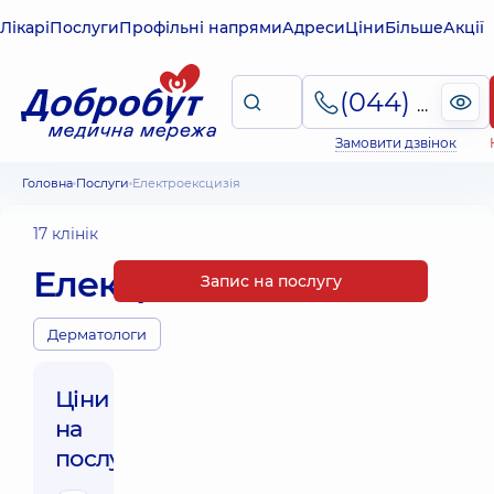
Лікарі
Послуги
Профільні напрями
Адреси
Ціни
Більше
Акції
(044) 495-2-888
Замовити дзвінок
Головна
Послуги
Електроексцизія
17 клінік
Електроексцизія
Запис на послугу
Дерматологи
Ціни
на
послуги: