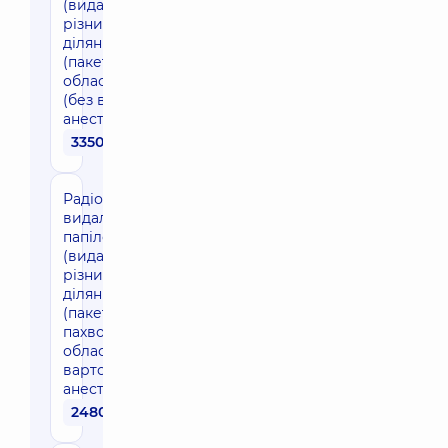
(видалення в
різних
ділянках тіла
(пакетом)
область шиї)
(без вартості
анестезії)
3350 грн
Радіохвильове
видалення
папілом
(видалення в
різних
ділянках тіла
(пакетом)
пахвова
область) (без
вартості
анестезії)
2480 грн