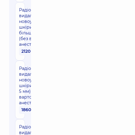
Радіохвильове
видалення
новоутворень
шкіри (1 шт.
більше 5 мм)
(без вартості
анестезії)
2120 грн
Радіохвильове
видалення
новоутворень
шкіри (1 шт. до
5 мм) (без
вартості
анестезії)
1860 грн
Радіохвильове
видалення