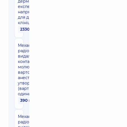
дерматолога
експерта
напрямку
для дітей в
клініці
2330 грн
Механічне (або
радіохвильове)
видалення
контагіозних
молюсків (без
вартості
анестезії), 11-20
утворень
(вартість за
одиницю)
390 грн
Механічне (або
радіохвильове)