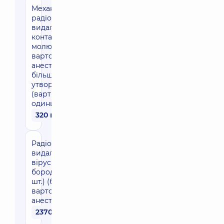
Механічне (або
радіохвильове)
видалення
контагіозних
молюсків (без
вартості
анестезії),
більше 20
утворень
(вартість за
одиницю)
320 грн
Радіохвильове
видалення
вірусної
бородавки (1
шт.) (без
вартості
анестезії)
2370 грн