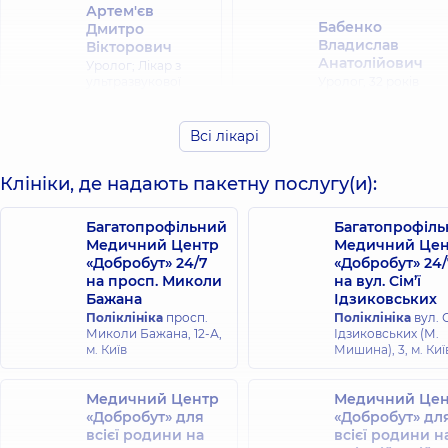
Артем'єв
Бабенко
Дмитро
Владислав
Вікторович
Анатолійович
Уролог; Лікар з
ультразвукової
Уролог,
32 років
діагностики,
15
досвіду
років досвіду
Всі лікарі
Верещагіна
Тетяна
Клініки, де надають пакетну послугу(и):
Бобков Андрій
Миколаївна
Сергійович
Хірург дитячий;
Хірург дитячий;
Багатопрофільний
Багатопрофіл
Ортопед-
Уролог дитячий,
23
Медичний Центр
Медичний Цен
травматолог
років досвіду
«Добробут» 24/7
«Добробут» 24/
дитячий,
35 років
на просп. Миколи
на вул. Сім’ї
досвіду
Бажана
Ідзиковських
Поліклініка
просп.
Поліклініка
вул. С
Вишневський
Волкова Ольга
Миколи Бажана, 12-А,
Ідзиковських (М.
Юрій
Іванівна
м. Київ
Мишина), 3, м. Киї
Орестович
Дерматовенеролог;
Дерматовенеролог
Хірург; Хірург
Медичний Центр
Медичний Цен
дитячий,
38 років
проктолог,
24 років
«Добробут» для
«Добробут» дл
досвіду
досвіду
всієї родини на
всієї родини н