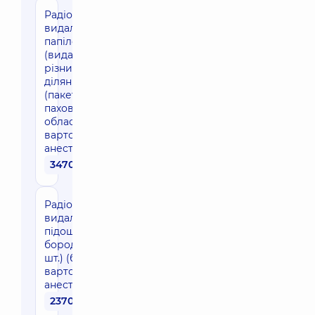
Радіохвильове
видалення
папілом
(видалення в
різних
ділянках тіла
(пакетом)
пахова
область) (без
вартості
анестезії)
3470 грн
Радіохвильове
видалення
підошовної
бородавки (1
шт.) (без
вартості
анестезії)
2370 грн