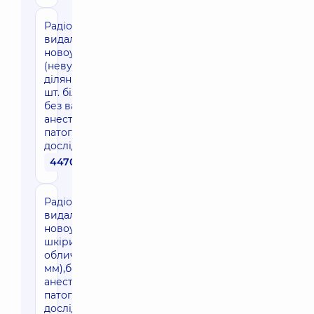
Радіохвильове
видалення
новоутворень
(невуса) шкіри
ділянки обличчя (1
шт. більше 5 мм),
без вартості
анестезії та
патогістологічного
дослідження
4470 грн
Радіохвильове
видалення
новоутворень(невуса)
шкіри ділянки
обличчя (1 шт.до 5
мм),без вартості
анестезії та
патогістологічного
дослідження