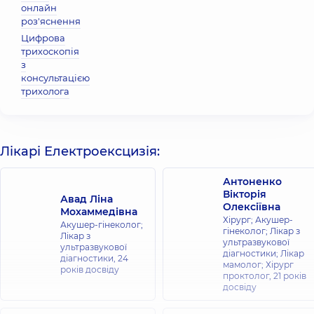
онлайн
роз'яснення
Цифрова
трихоскопія
з
консультацією
трихолога
Лікарі Електроексцизія:
Антоненко
Вікторія
Авад Ліна
Олексіївна
Мохаммедівна
Хірург; Акушер-
Акушер-гінеколог;
гінеколог; Лікар з
Лікар з
ультразвукової
ультразвукової
діагностики; Лікар
діагностики,
24
мамолог; Хірург
років досвіду
проктолог,
21 років
досвіду