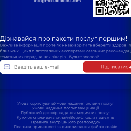
info@med.dobrobut.com
Дізнавайся про пакети послуг першим!
Важлива інформація про те як не захворіти та вберегти здоров`
близьких. Цикл підготовлених експертами сезонних рекомендаці
тематичних порад наших лікарів… Будьте здорові!
Підписатис
Угода користувача
Умови надання онлайн послуг
Умови надання послуг вакцинації
Публічний договір надання медичних послуг
Куточок споживача онлайн
Верифікація пацієнтів
Правила внутрішнього розпорядку
Політика приватності та використання файлів cookie