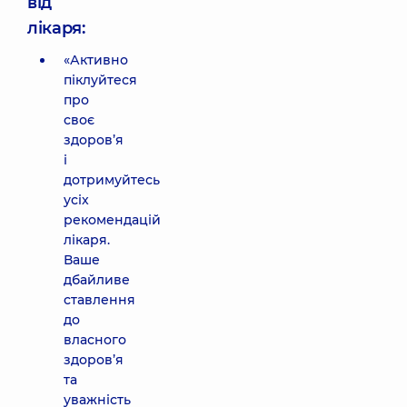
від
лікаря:
«Активно
піклуйтеся
про
своє
здоров’я
і
дотримуйтесь
усіх
рекомендацій
лікаря.
Ваше
дбайливе
ставлення
до
власного
здоров’я
та
уважність