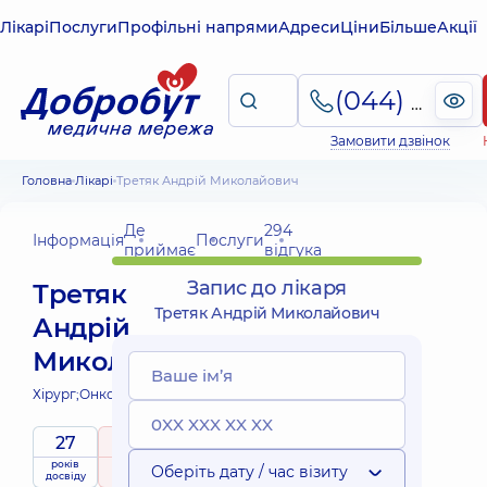
Лікарі
Послуги
Профільні напрями
Адреси
Ціни
Більше
Акції
(044) 495-2-888
Замовити дзвінок
Головна
Лікарі
Третяк Андрій Миколайович
Де
294
Інформація
Послуги
приймає
відгука
Запис до лікаря
Третяк
Третяк Андрій Миколайович
Андрій
Миколайович
Хірург;
Онколог;
27
5
/ 5
років
рейтинг
на підставі
Оберіть дату / час візиту
досвіду
294 відгука