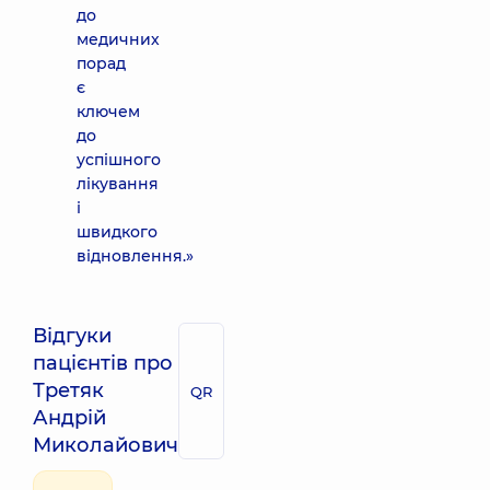
до
медичних
порад
є
ключем
до
успішного
лікування
і
швидкого
відновлення.»
Відгуки
пацієнтів про
Третяк
QR
Андрій
Миколайович