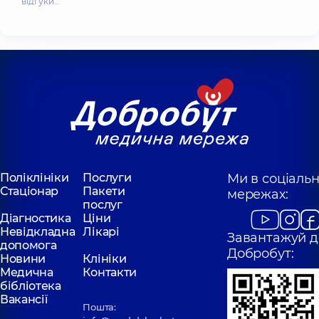
відгуки…
Поліклініки
Послуги
Ми в соціаль
Стаціонар
Пакети
мережах:
послуг
Діагностика
Ціни
Невідкладна
Лікарі
Завантажуй д
допомога
Добробут:
Новини
Клініки
Медична
Контакти
бібліотека
Вакансії
Пошта: