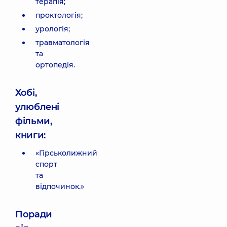
терапія;
проктологія;
урологія;
травматологія
та
ортопедія.
Хобі,
улюблені
фільми,
книги:
«Гірськолижний
спорт
та
відпочинок.»
Поради