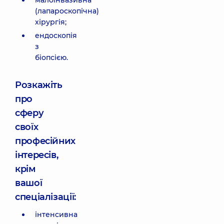
малоінвазивна
(лапароскопічна)
хірургія;
ендоскопія
з
біопсією.
Розкажіть
про
сферу
своїх
професійних
інтересів,
крім
вашої
спеціалізації:
інтенсивна