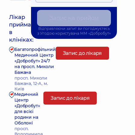
Лікар
Запис на прийом
приймає
Відправляючи запит ви погоджуєтесь
Найближчий час прийому: 11.08.2026 14:00
в
з
Угодою користувача
ММ «Добробут»
клініках:
Багатопрофільний
Запис до лікаря
Медичний Центр
«Добробут» 24/7
на просп. Миколи
Бажана
просп. Миколи
Бажана, 12-А, м.
Київ
Медичний
Запис до лікаря
Центр
«Добробут»
для всієї
родини на
Оболоні
просп.
Володимира