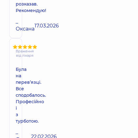
розказав.
Рекомендую!
–
17.03.2026
Оксана
Враження
від лікаря
Була
на
перевʼязці.
Все
сподобалось.
Професійно
і
з
турботою.
–
22.02.2026