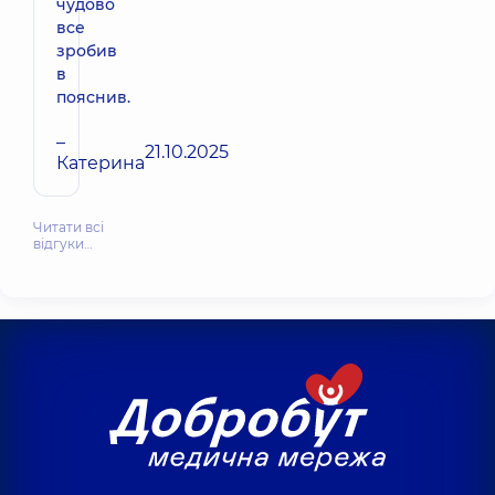
чудово
все
зробив
в
пояснив.
–
21.10.2025
Катерина
Читати всі
відгуки…