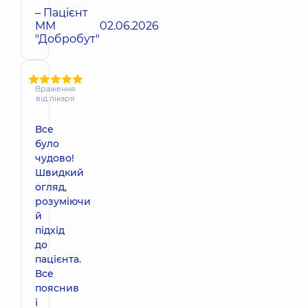
– Пацієнт
ММ
02.06.2026
"Добробут"
Враження
від лікаря
Все
було
чудово!
Швидкий
огляд,
розуміючи
й
підхід
до
пацієнта.
Все
пояснив
і