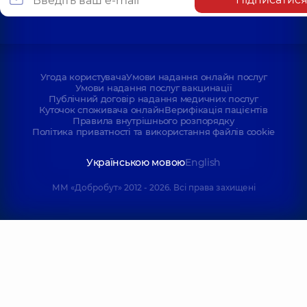
Угода користувача
Умови надання онлайн послуг
Умови надання послуг вакцинації
Публічний договір надання медичних послуг
Куточок споживача онлайн
Верифікація пацієнтів
Правила внутрішнього розпорядку
Політика приватності та використання файлів cookie
Українською мовою
English
ММ «Добробут» 2012 - 2026. Всі права захищені