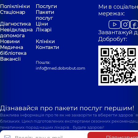
Поліклініки
Послуги
Ми в соціаль
Стаціонар
Пакети
мережах:
послуг
Діагностика
Ціни
Невідкладна
Лікарі
Завантажуй д
допомога
Добробут:
Новини
Клініки
Медична
Контакти
бібліотека
Вакансії
Пошта:
info@med.dobrobut.com
Дізнавайся про пакети послуг першим!
Важлива інформація про те як не захворіти та вберегти здоров`
близьких. Цикл підготовлених експертами сезонних рекомендаці
тематичних порад наших лікарів… Будьте здорові!
Підписатис