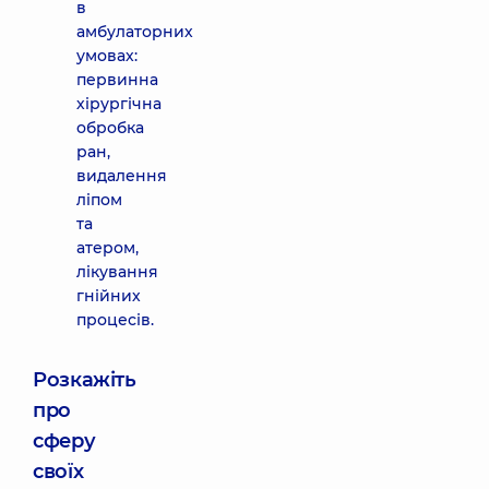
в
амбулаторних
умовах:
первинна
хірургічна
обробка
ран,
видалення
ліпом
та
атером,
лікування
гнійних
процесів.
Розкажіть
про
сферу
своїх