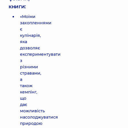
книги:
«Моїми
захопленнями
є
кулінарія,
яка
дозволяє
експериментувати
з
різними
стравами,
а
також
кемпінг,
що
дає
можливість
насолоджуватися
природою