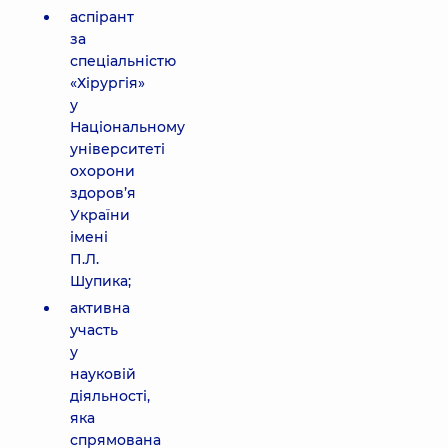
аспірант
за
спеціальністю
«Хірургія»
у
Національному
університеті
охорони
здоров’я
України
імені
П.Л.
Шупика;
активна
участь
у
науковій
діяльності,
яка
спрямована