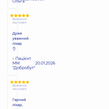
Ольга
Враження
від лікаря
Дуже
уважний
лікар
👌
– Пацієнт
ММ
20.01.2026
"Добробут"
Враження
від лікаря
Гарний
лікар,