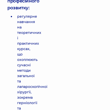
професійного
розвитку:
регулярне
навчання
на
теоретичних
і
практичних
курсах,
що
охоплюють
сучасні
методи
загальної
та
лапароскопічної
хірургії,
зокрема
герніології
та