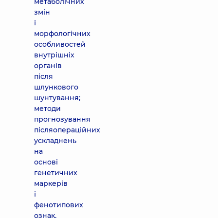
метаболічних
змін
і
морфологічних
особливостей
внутрішніх
органів
після
шлункового
шунтування;
методи
прогнозування
післяопераційних
ускладнень
на
основі
генетичних
маркерів
і
фенотипових
ознак,