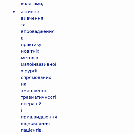
колегами;
активне
вивчення
та
впровадження
в
практику
новітніх
методів
малоінвазивної
хірургії,
спрямованих
на
зменшення
травматичності
операцій
і
пришвидшення
відновлення
пацієнтів.