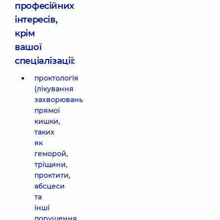
професійних
інтересів,
крім
вашої
спеціалізації:
проктологія
(лікування
захворювань
прямої
кишки,
таких
як
геморой,
тріщини,
проктити,
абсцеси
та
інші
порушення,