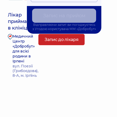
Лікар
Запис на прийом
приймає
Найближчий час прийому: 18.08.2026 17:00
Відправляючи запит ви погоджуєтесь
в клініці
з
Угодою користувача
ММ «Добробут»
Медичний
Запис до лікаря
Центр
«Добробут»
для всієї
родини в
Ірпені
вул. Поезії
(Грибоєдова),
8-А, м. Ірпінь