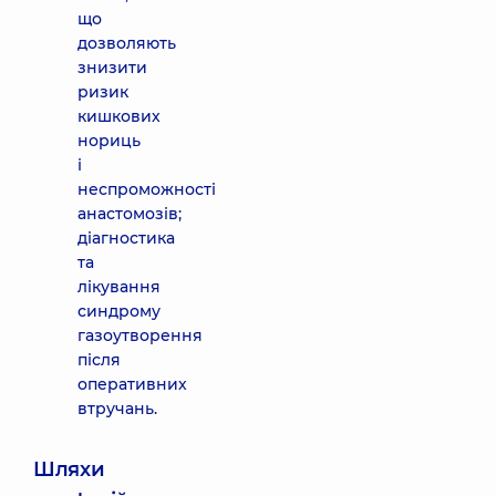
що
дозволяють
знизити
ризик
кишкових
нориць
і
неспроможності
анастомозів;
діагностика
та
лікування
синдрому
газоутворення
після
оперативних
втручань.
Шляхи