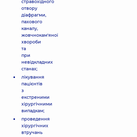
стравохідного
отвору
діафрагми,
пахового
каналу,
жовчнокам'яної
хвороби
та
при
невідкладних
станах;
лікування
пацієнтів
з
екстреними
хірургічними
випадкам;
проведення
хірургічних
втручань