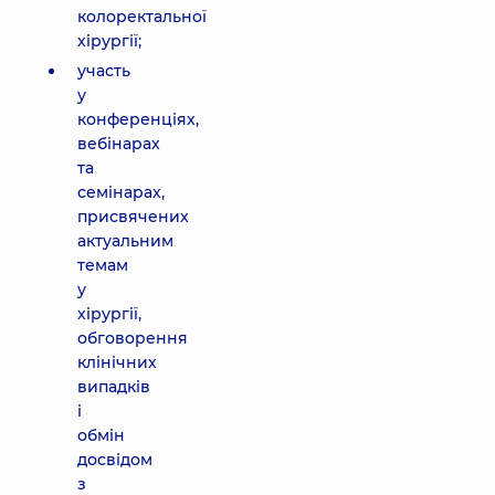
колоректальної
хірургії;
участь
у
конференціях,
вебінарах
та
семінарах,
присвячених
актуальним
темам
у
хірургії,
обговорення
клінічних
випадків
і
обмін
досвідом
з