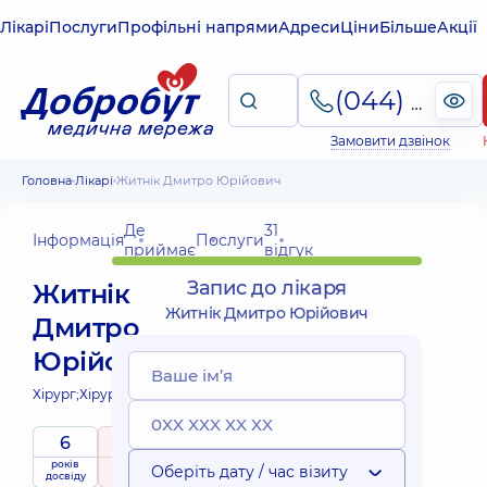
Лікарі
Послуги
Профільні напрями
Адреси
Ціни
Більше
Акції
(044) 495-2-888
Замовити дзвінок
Головна
Лікарі
Житнік Дмитро Юрійович
Де
31
Інформація
Послуги
приймає
відгук
Запис до лікаря
Житнік
Житнік Дмитро Юрійович
Дмитро
Юрійович
Хірург;
Хірург проктолог;
6
5
/ 5
років
рейтинг
на підставі
Оберіть дату / час візиту
досвіду
31 відгук