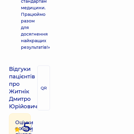
стандартам
медицини.
Працюймо
разом
для
досягнення
найкращих
результатів!»
Відгуки
пацієнтів
про
QR
Житнік
Дмитро
Юрійович
5
Оцінки
/
роботи
5