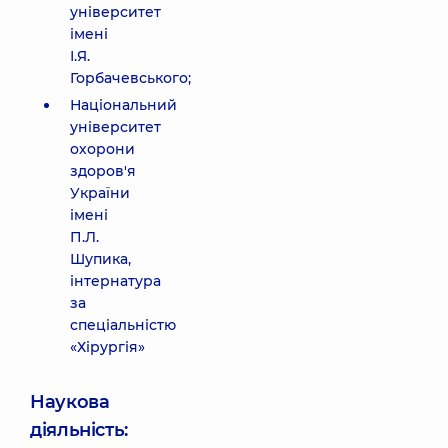
університет
імені
І.Я.
Горбачевського;
Національний
університет
охорони
здоров'я
України
імені
П.Л.
Шупика,
інтернатура
за
спеціальністю
«Хірургія»
Наукова
діяльність: