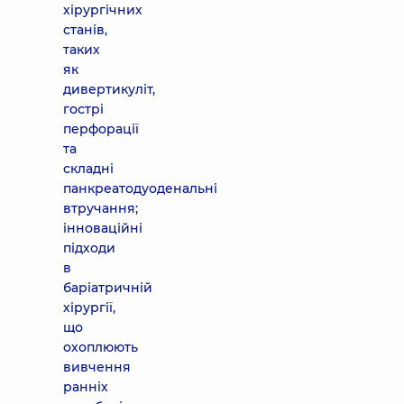
хірургічних
станів,
таких
як
дивертикуліт,
гострі
перфорації
та
складні
панкреатодуоденальні
втручання;
інноваційні
підходи
в
баріатричній
хірургії,
що
охоплюють
вивчення
ранніх