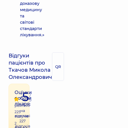
доказову
медицину
та
світові
стандарти
лікування.»
Відгуки
пацієнтів про
QR
Ткачов Микола
Олександрович
5
Оцінки
/
роботи
5
лікаря:
рейтинг
на
225
підставі
відгуків
227
2
відгуків
відгука