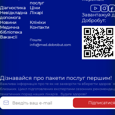
послуг
Діагностика
Ціни
Невідкладна
Лікарі
Завантажуй д
допомога
Добробут:
Новини
Клініки
Медична
Контакти
бібліотека
Вакансії
Пошта:
info@med.dobrobut.com
Дізнавайся про пакети послуг першим!
Важлива інформація про те як не захворіти та вберегти здоров`
близьких. Цикл підготовлених експертами сезонних рекомендаці
тематичних порад наших лікарів… Будьте здорові!
Підписатис