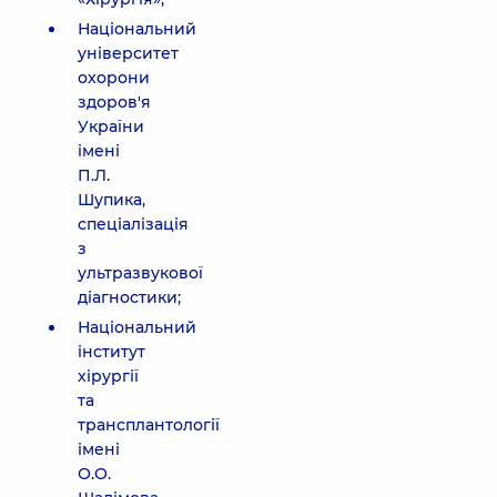
Національний
університет
охорони
здоров'я
України
імені
П.Л.
Шупика,
спеціалізація
з
ультразвукової
діагностики;
Національний
інститут
хірургії
та
трансплантології
імені
О.О.