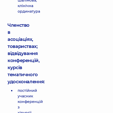
Шалімова,
клінічна
ординатура
Членство
в
асоціаціях,
товариствах;
відвідування
конференцій,
курсів
тематичного
удосконалення:
постійний
учасник
конференцій
з
хірургії.