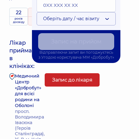
22
5
/ 5
Оберіть дату / час візиту
років
рейтинг
на підставі
досвіду
227 відгуків
Запис на прийом
Лікар
приймає
Відправляючи запит ви погоджуєтесь
Найближчий час прийому: 26.08.2026 9:00
в
з
Угодою користувача
ММ «Добробут»
клініках:
Медичний
Запис до лікаря
Центр
«Добробут»
для всієї
родини на
Оболоні
просп.
Володимира
Івасюка
(Героїв
Сталінграда),