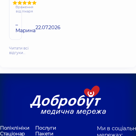
Враження
від лікаря
–
22.07.2026
Марина
Читати всі
відгуки…
Поліклініки
Послуги
Ми в соціаль
Стаціонар
Пакети
мережах: