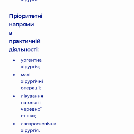
Пріоритетні
напрями
в
практичній
діяльності:
ургентна
хірургія;
малі
хірургічні
операції;
лікування
патології
черевної
стінки;
лапароскопічна
хірургія.