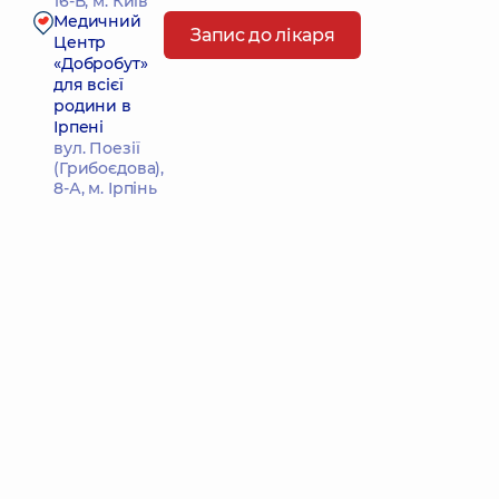
16-В, м. Київ
Медичний
Запис до лікаря
Центр
«Добробут»
для всієї
родини в
Ірпені
вул. Поезії
(Грибоєдова),
8-А, м. Ірпінь