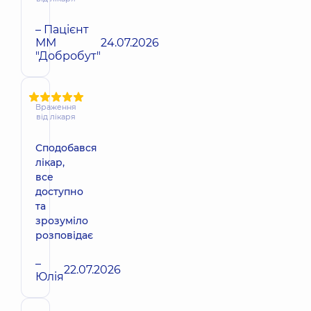
– Пацієнт
ММ
24.07.2026
"Добробут"
Враження
від лікаря
Сподобався
лікар,
все
доступно
та
зрозуміло
розповідає
–
22.07.2026
Юлія