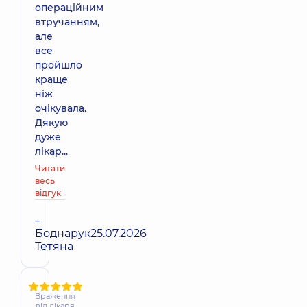
операційним
втручанням,
але
все
пройшло
краще
ніж
очікувала.
Дякую
дуже
лікар...
Читати
весь
відгук
–
Боднарук
25.07.2026
Тетяна
Враження
від лікаря