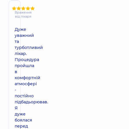
Враження
від лікаря
Дуже
уважний
та
турботливий
лікар.
Процедура
пройшла
в
комфортній
атмосфері
-
постійно
підбадьорював.
Я
дуже
боялася
перед