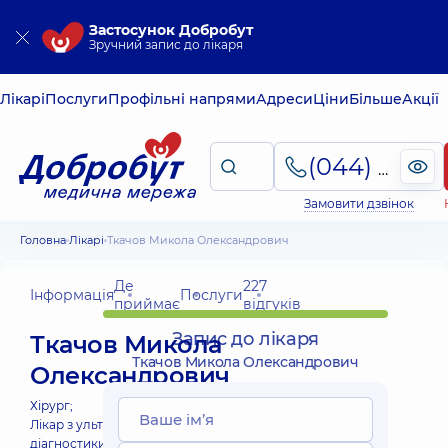
Застосунок Добробут
Зручний запис до лікаря
Лікарі
Послуги
Профільні напрями
Адреси
Ціни
Більше
Акції
(044) 495-2-888
Замовити дзвінок
Головна
Лікарі
Ткачов Микола Олександрович
Де
227
Інформація
Послуги
приймає
відгуків
Запис до лікаря
Ткачов Микола
Ткачов Микола Олександрович
Олександрович
Хірург;
Лікар з ультразвукової
діагностики;