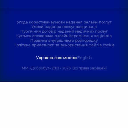
Угода користувача
Умови надання онлайн послуг
Умови надання послуг вакцинації
Публічний договір надання медичних послуг
Куточок споживача онлайн
Верифікація пацієнтів
Правила внутрішнього розпорядку
Політика приватності та використання файлів cookie
Українською мовою
English
ММ «Добробут» 2012 - 2026. Всі права захищені