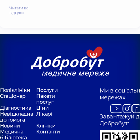
Читати всі
відгуки…
Поліклініки
Послуги
Ми в соціаль
Стаціонар
Пакети
мережах:
послуг
Діагностика
Ціни
Невідкладна
Лікарі
Завантажуй д
допомога
Добробут:
Новини
Клініки
Медична
Контакти
бібліотека