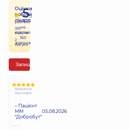
5
Оцінки
/
роботи
5
лікаря:
рейтинг
на
363
підставі
відгука
365
2
відгуків
відгука
Залишити відгук
Враження
від лікаря
– Пацієнт
ММ
05.08.2026
"Добробут"