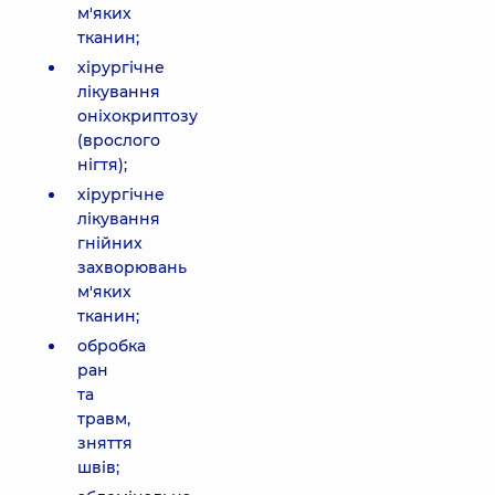
м'яких
тканин;
хірургічне
лікування
оніхокриптозу
(врослого
нігтя);
хірургічне
лікування
гнійних
захворювань
м'яких
тканин;
обробка
ран
та
травм,
зняття
швів;