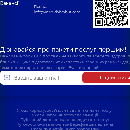
Вакансії
Пошта:
info@med.dobrobut.com
Дізнавайся про пакети послуг першим!
Важлива інформація про те як не захворіти та вберегти здоров`
близьких. Цикл підготовлених експертами сезонних рекомендаці
тематичних порад наших лікарів… Будьте здорові!
Підписатис
Угода користувача
Умови надання онлайн послуг
Умови надання послуг вакцинації
Публічний договір надання медичних послуг
Куточок споживача онлайн
Верифікація пацієнтів
Правила внутрішнього розпорядку