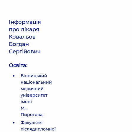
Інформація
про лікаря
Ковальов
Богдан
Сергійович
Освіта:
Вінницький
національний
медичний
університет
імені
М.І.
Пирогова;
Факультет
післядипломної