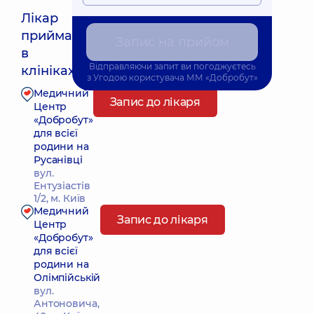
Лікар
приймає
Запис на прийом
Найближчий час прийому: 08.08.2026 8:00
в
Відправляючи запит ви погоджуєтесь
клініках:
з
Угодою користувача
ММ «Добробут»
Медичний
Запис до лікаря
Центр
«Добробут»
для всієї
родини на
Русанівці
вул.
Ентузіастів
1/2, м. Київ
Медичний
Запис до лікаря
Центр
«Добробут»
для всієї
родини на
Олімпійській
вул.
Антоновича,