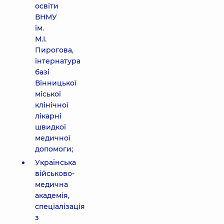
освіти
ВНМУ
ім.
М.І.
Пирогова,
інтернатура
базі
Вінницької
міської
клінічної
лікарні
швидкої
медичної
допомоги;
Українська
військово-
медична
академія,
спеціалізація
з