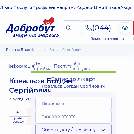
Лікарі
Послуги
Профільні напрями
Адреси
Ціни
Більше
Акції
(044) 495-2-888
Замовити дзвінок
Головна
Лікарі
Ковальов Богдан Сергійович
Де
365
Інформація
Послуги
приймає
відгуків
Запис до лікаря
Ковальов Богдан
Ковальов Богдан Сергійович
Сергійович
Хірург;
Лікар мамолог;
6
5
/ 5
Виїзні
років
рейтинг
на підставі
послуги
досвіду
365 відгуків
Оберіть дату / час візиту