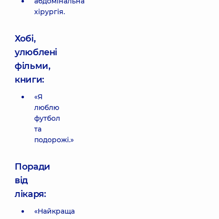
абдомінальна
хірургія.
Хобі,
улюблені
фільми,
книги:
«Я
люблю
футбол
та
подорожі.»
Поради
від
лікаря:
«Найкраща