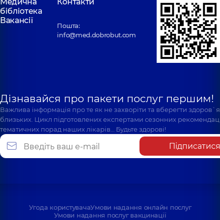
Медична
Контакти
бібліотека
Вакансії
Пошта:
info@med.dobrobut.com
Дізнавайся про пакети послуг першим!
Важлива інформація про те як не захворіти та вберегти здоров`
близьких. Цикл підготовлених експертами сезонних рекомендаці
тематичних порад наших лікарів… Будьте здорові!
Підписатис
Угода користувача
Умови надання онлайн послуг
Умови надання послуг вакцинації