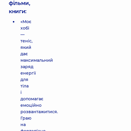
фільми,
книги:
«Моє
хобі
—
теніс,
який
дає
максимальний
заряд
енергії
для
тіла
і
допомагає
емоційно
розвантажитися.
Граю
на