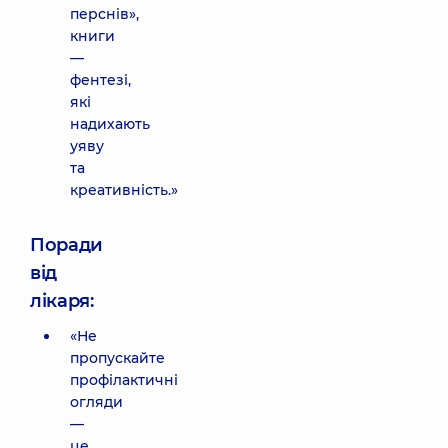
перснів»,
книги
—
фентезі,
які
надихають
уяву
та
креативність.»
Поради
від
лікаря:
«Не
пропускайте
профілактичні
огляди
—
це