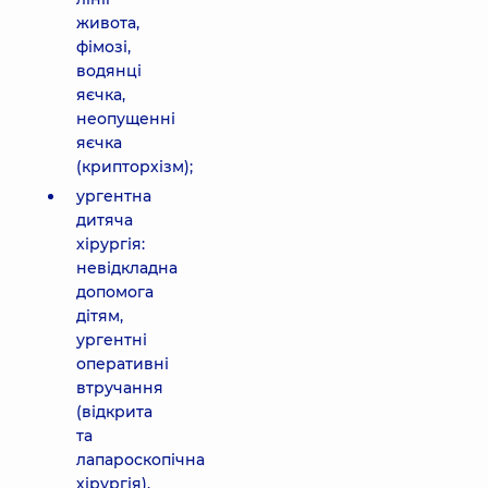
живота,
фімозі,
водянці
яєчка,
неопущенні
яєчка
(крипторхізм);
ургентна
дитяча
хірургія:
невідкладна
допомога
дітям,
ургентні
оперативні
втручання
(відкрита
та
лапароскопічна
хірургія).