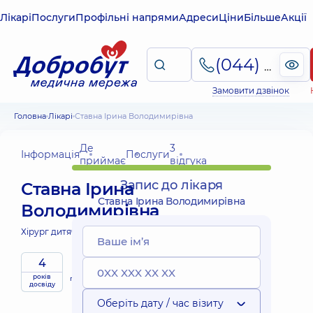
Лікарі
Послуги
Профільні напрями
Адреси
Ціни
Більше
Акції
(044) 495-2-888
Замовити дзвінок
Головна
Лікарі
Ставна Ірина Володимирівна
Де
3
Інформація
Послуги
приймає
відгука
Запис до лікаря
Ставна Ірина
Ставна Ірина Володимирівна
Володимирівна
Хірург дитячий;
4
років
приймає
досвіду
дітей
Оберіть дату / час візиту