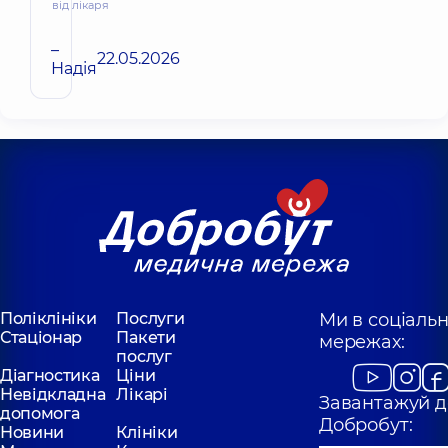
від лікаря
–
22.05.2026
Надія
Поліклініки
Послуги
Ми в соціаль
Стаціонар
Пакети
мережах:
послуг
Діагностика
Ціни
Невідкладна
Лікарі
Завантажуй д
допомога
Добробут:
Новини
Клініки