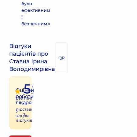
було
ефективним
і
безпечним.»
Відгуки
пацієнтів про
QR
Ставна Ірина
Володимирівна
5
/
Оцінки
5
роботи
рейтинг
лікаря:
на
підставі
3
3
відгука
відгуків