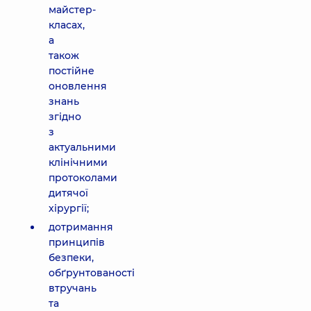
майстер-
класах,
а
також
постійне
оновлення
знань
згідно
з
актуальними
клінічними
протоколами
дитячої
хірургії;
дотримання
принципів
безпеки,
обґрунтованості
втручань
та