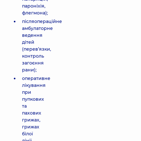
пароніхія,
флегмона);
післяопераційне
амбулаторне
ведення
дітей
(перев’язки,
контроль
загоєння
рани);
оперативне
лікування
при
пупкових
та
пахових
грижах,
грижах
білої
лінії