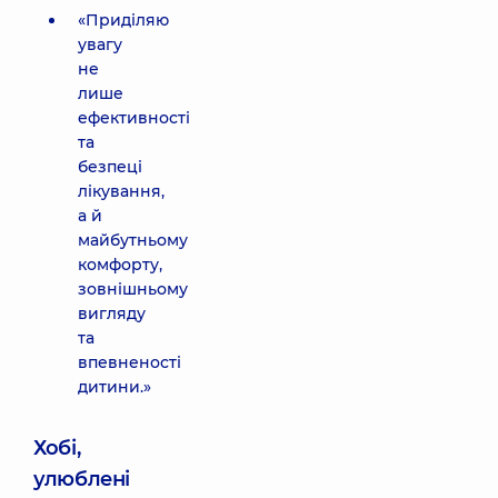
«Приділяю
увагу
не
лише
ефективності
та
безпеці
лікування,
а й
майбутньому
комфорту,
зовнішньому
вигляду
та
впевненості
дитини.»
Хобі,
улюблені