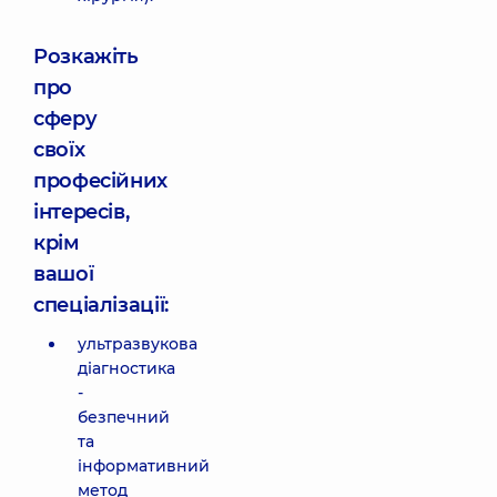
Розкажіть
про
сферу
своїх
професійних
інтересів,
крім
вашої
спеціалізації:
ультразвукова
діагностика
-
безпечний
та
інформативний
метод