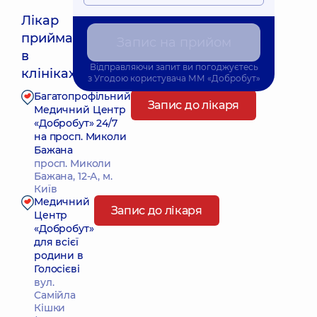
Лікар
приймає
Запис на прийом
Найближчий час прийому: 10.08.2026 16:00
в
Відправляючи запит ви погоджуєтесь
клініках:
з
Угодою користувача
ММ «Добробут»
Багатопрофільний
Запис до лікаря
Медичний Центр
«Добробут» 24/7
на просп. Миколи
Бажана
просп. Миколи
Бажана, 12-А, м.
Київ
Медичний
Запис до лікаря
Центр
«Добробут»
для всієї
родини в
Голосієві
вул.
Самійла
Кішки