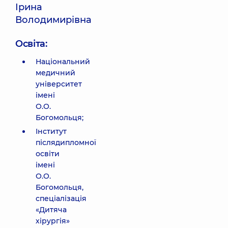
Ірина
Володимирівна
Освіта:
Національний
медичний
університет
імені
О.О.
Богомольця;
Інститут
післядипломної
освіти
імені
О.О.
Богомольця,
спеціалізація
«Дитяча
хірургія»