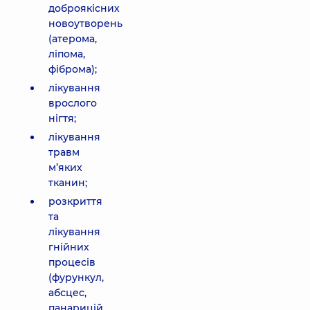
доброякісних
новоутворень
(атерома,
ліпома,
фіброма);
лікування
врослого
нігтя;
лікування
травм
м’яких
тканин;
розкриття
та
лікування
гнійних
процесів
(фурункул,
абсцес,
панарицій,