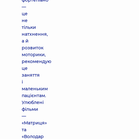
фортепіано
—
це
не
тільки
натхнення,
а й
розвиток
моторики,
рекомендую
це
заняття
і
маленьким
пацієнтам.
Улюблені
фільми
—
«Матриця»
та
«Володар