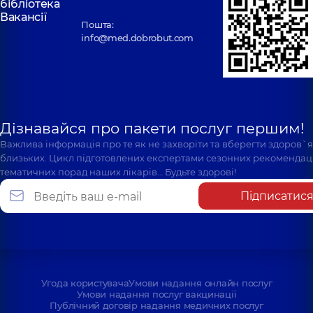
бібліотека
Вакансії
Пошта:
info@med.dobrobut.com
Дізнавайся про пакети послуг першим!
Важлива інформація про те як не захворіти та вберегти здоров`
близьких. Цикл підготовлених експертами сезонних рекомендаці
тематичних порад наших лікарів… Будьте здорові!
Підписатис
Угода користувача
Умови надання онлайн послуг
Умови надання послуг вакцинації
Публічний договір надання медичних послуг