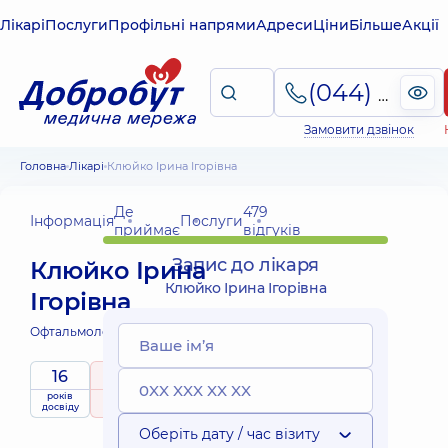
Лікарі
Послуги
Профільні напрями
Адреси
Ціни
Більше
Акції
(044) 495-2-888
Замовити дзвінок
Головна
Лікарі
Клюйко Ірина Ігорівна
Де
479
Інформація
Послуги
приймає
відгуків
Запис до лікаря
Клюйко Ірина
Клюйко Ірина Ігорівна
Ігорівна
Офтальмолог;
Офтальмолог дитячий;
16
5
/ 5
років
рейтинг
на підставі
приймає
досвіду
479 відгуків
дітей
Оберіть дату / час візиту