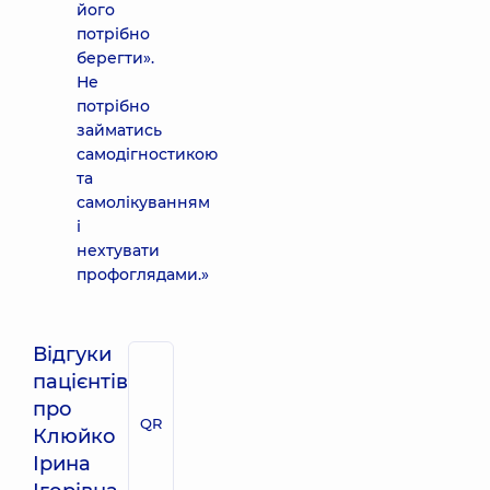
його
потрібно
берегти».
Не
потрібно
займатись
самодігностикою
та
самолікуванням
і
нехтувати
профоглядами.»
Відгуки
пацієнтів
про
QR
Клюйко
Ірина