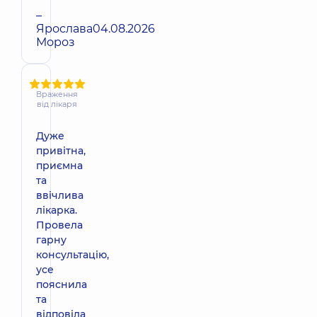
–
Ярослава
04.08.2026
Мороз
Враження
від лікаря
Дуже
привітна,
приємна
та
ввічлива
лікарка.
Провела
гарну
консультацію,
усе
пояснила
та
відповіла