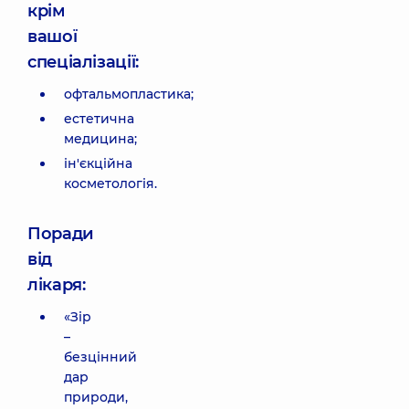
крім
вашої
спеціалізації:
офтальмопластика;
естетична
медицина;
ін'єкційна
косметологія.
Поради
від
лікаря:
«Зір
–
безцінний
дар
природи,