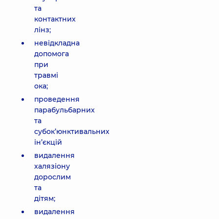
та
контактних
лінз;
невідкладна
допомога
при
травмі
ока;
проведення
парабульбарних
та
субок’юнктивальних
ін’єкцій
видалення
халязіону
дорослим
та
дітям;
видалення