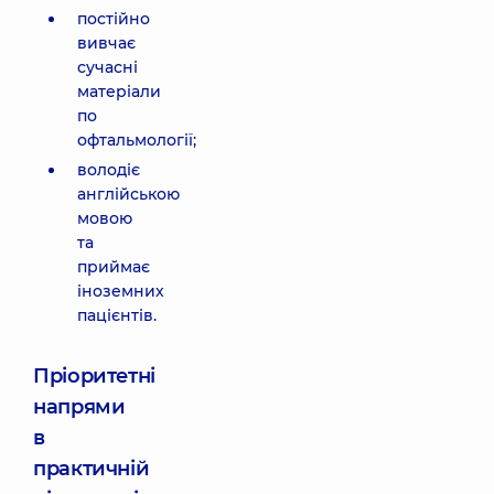
постійно
вивчає
сучасні
матеріали
по
офтальмології;
володіє
англійською
мовою
та
приймає
іноземних
пацієнтів.
Пріоритетні
напрями
в
практичній