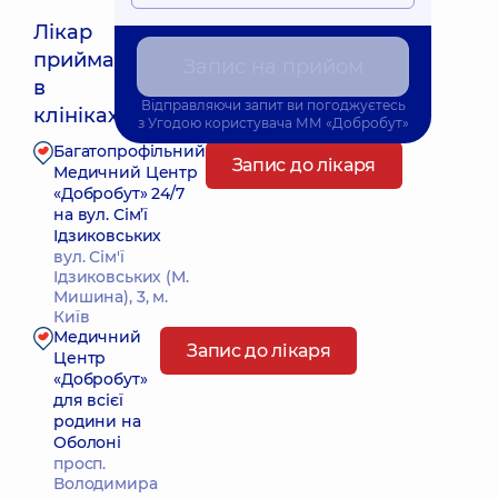
Лікар
приймає
Запис на прийом
Найближчий час прийому: 10.08.2026 8:00
в
Відправляючи запит ви погоджуєтесь
клініках:
з
Угодою користувача
ММ «Добробут»
Багатопрофільний
Запис до лікаря
Медичний Центр
«Добробут» 24/7
на вул. Сім’ї
Ідзиковських
вул. Сім'ї
Ідзиковських (М.
Мишина), 3, м.
Київ
Медичний
Запис до лікаря
Центр
«Добробут»
для всієї
родини на
Оболоні
просп.
Володимира