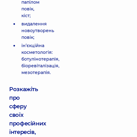
папілом
повік,
кіст;
видалення
новоутворень
повік;
ін’єкційна
косметологія:
ботулінотерапія,
біоревіталізація,
мезотерапія.
Розкажіть
про
сферу
своїх
професійних
інтересів,