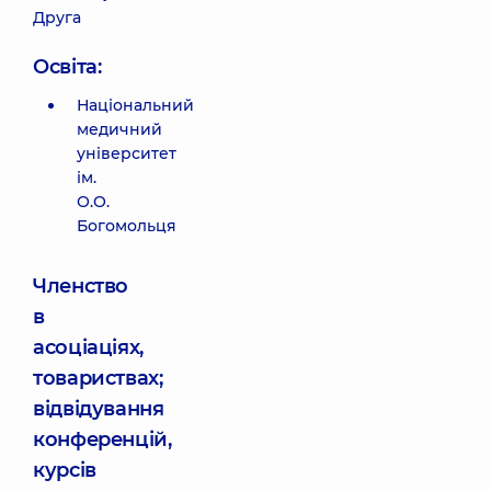
Друга
Освіта:
Національний
медичний
університет
ім.
О.О.
Богомольця
Членство
в
асоціаціях,
товариствах;
відвідування
конференцій,
курсів