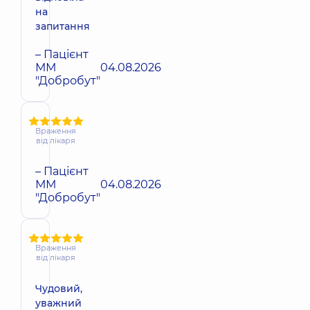
на
запитання
– Пацієнт
ММ
04.08.2026
"Добробут"
Враження
від лікаря
– Пацієнт
ММ
04.08.2026
"Добробут"
Враження
від лікаря
Чудовий,
уважний