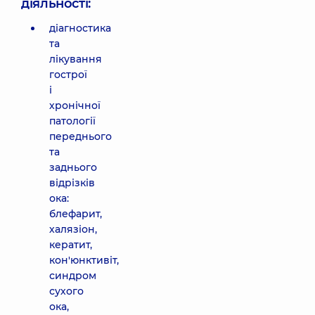
діяльності:
діагностика
та
лікування
гострої
і
хронічної
патології
переднього
та
заднього
відрізків
ока:
блефарит,
халязіон,
кератит,
кон'юнктивіт,
синдром
сухого
ока,