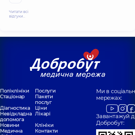
Читати всі
відгуки…
Поліклініки
Послуги
Ми в соціаль
Стаціонар
Пакети
мережах:
послуг
Діагностика
Ціни
Невідкладна
Лікарі
Завантажуй д
допомога
Добробут:
Новини
Клініки
Медична
Контакти