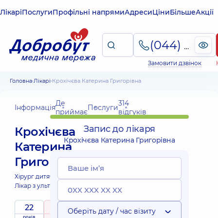
Лікарі
Послуги
Профільні напрями
Адреси
Ціни
Більше
Акції
(044) 495-2-888
Замовити дзвінок
Головна
Лікарі
Крохічєва Катерина Григорівна
Де
314
Інформація
Послуги
приймає
відгуків
Запис до лікаря
Крохічєва
Крохічєва Катерина Григорівна
Катерина
Григорівна
Хірург дитячий;
Лікар з ультразвукової діагностики;
22
5
/ 5
Оберіть дату / час візиту
років
рейтинг
на підставі