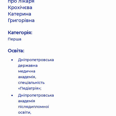
про лікаря
Крохічєва
Катерина
Григорівна
Категорія:
Перша
Освіта:
Дніпропетровська
державна
медична
академія,
спеціальність
«Педіатрія»;
Дніпропетровська
академія
післядипломної
освіти,