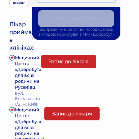
приймає
досвіду
314 відгуків
дітей
Запис на прийом
Лікар
Відправляючи запит ви погоджуєтесь
приймає
з
Угодою користувача
ММ «Добробут»
Найближчий час прийому: Завтра о 10:00
в
клініках:
Медичний
Запис до лікаря
Центр
«Добробут»
для всієї
родини на
Русанівці
вул.
Ентузіастів
1/2, м. Київ
Медичний
Запис до лікаря
Центр
«Добробут»
для всієї
родини на