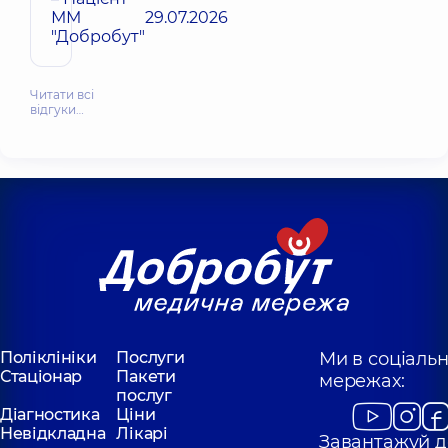
ММ
29.07.2026
"Добробут"
Читати всі
відгуки…
Поліклініки
Послуги
Ми в соціаль
Стаціонар
Пакети
мережах:
послуг
Діагностика
Ціни
Невідкладна
Лікарі
Завантажуй д