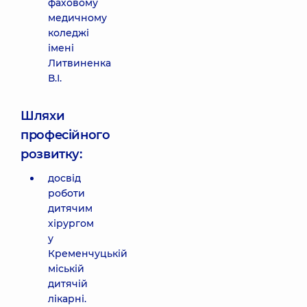
фаховому
медичному
коледжі
імені
Литвиненка
В.І.
Шляхи
професійного
розвитку:
досвід
роботи
дитячим
хірургом
у
Кременчуцькій
міській
дитячій
лікарні.