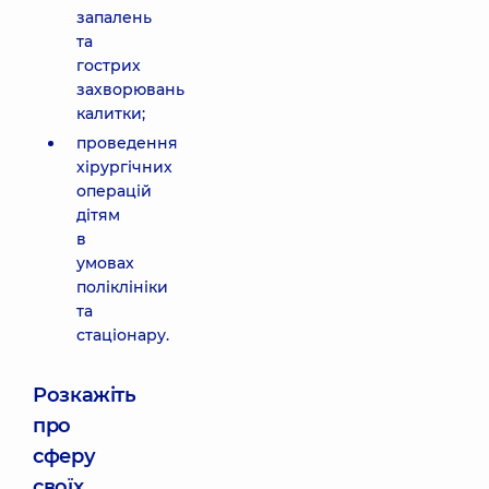
запалень
та
гострих
захворювань
калитки;
проведення
хірургічних
операцій
дітям
в
умовах
поліклініки
та
стаціонару.
Розкажіть
про
сферу
своїх