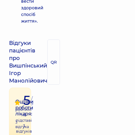
вести
здоровий
спосіб
життя».
Відгуки
пацієнтів
про
QR
Вишпінський
Ігор
Манолійович
5
/
Оцінки
5
роботи
рейтинг
лікаря:
на
підставі
3
3
відгука
відгуків