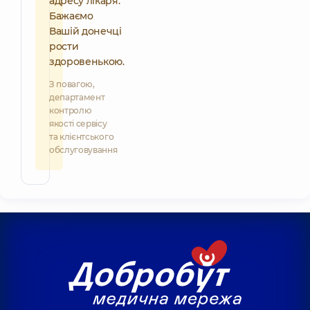
адресу лікаря.
Бажаємо
Вашій донечці
рости
здоровенькою.
З повагою,
департамент
контролю
якості сервісу
та клієнтського
обслуговування