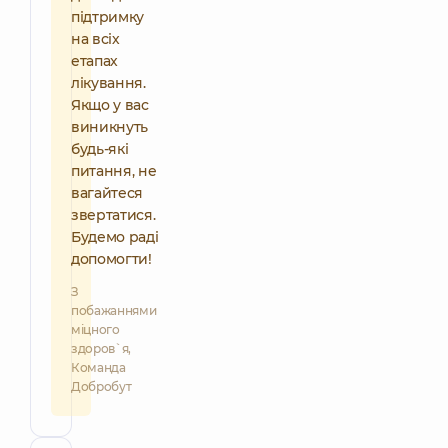
підтримку
на всіх
етапах
лікування.
Якщо у вас
виникнуть
будь-які
питання, не
вагайтеся
звертатися.
Будемо раді
допомогти!
З
побажаннями
міцного
здоров`я,
Команда
Добробут