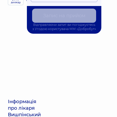
приймає
досвіду
дітей
Запис на прийом
Відправляючи запит ви погоджуєтесь
з
Угодою користувача
ММ «Добробут»
Інформація
про лікаря
Вишпінський