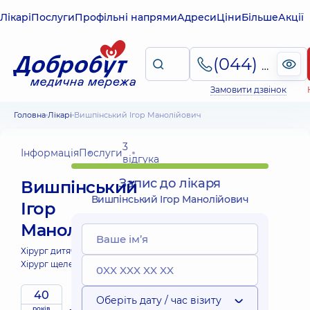
Лікарі
Послуги
Профільні напрями
Адреси
Ціни
Більше
Акції
(044) 495-2-888
Замовити дзвінок
Головна
Лікарі
Вишпінський Ігор Манолійович
3
Інформація
Послуги
відгука
Запис до лікаря
Вишпінський
Вишпінський Ігор Манолійович
Ігор
Манолійович
Хірург дитячий;
Хірург щелепно-лицевий;
40
Оберіть дату / час візиту
років