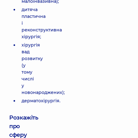
малоінвазивна);
дитяча
пластична
і
реконструктивна
хірургія;
хірургія
вад
розвитку
(у
тому
числі
у
новонароджених);
дерматохірургія.
Розкажіть
про
сферу