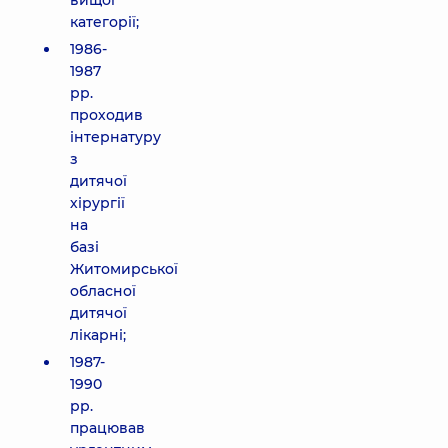
вищої
категорії;
1986-
1987
рр.
проходив
інтернатуру
з
дитячої
хірургії
на
базі
Житомирської
обласної
дитячої
лікарні;
1987-
1990
рр.
працював