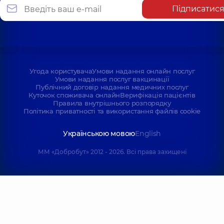
Підписатис
Угода користувача
Умови надання онлайн послуг
Умови надання послуг вакцинації
Публічний договір надання медичних послуг
Куточок споживача онлайн
Верифікація пацієнтів
Правила внутрішнього розпорядку
Політика приватності та використання файлів cookie
Українською мовою
English
ММ «Добробут» 2012 - 2026. Всі права захищені