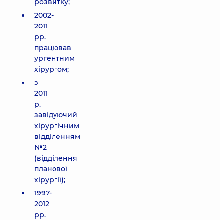
розвитку;
2002-
2011
рр.
працював
ургентним
хірургом;
з
2011
р.
завідуючий
хірургічним
відділенням
№2
(відділення
планової
хірургії);
1997-
2012
рр.