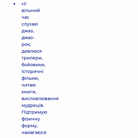
«У
вільний
час
слухаю
джаз,
джаз-
рок,
дивлюся
трилери,
бойовики,
історичні
фільми,
читаю
книги,
висловлювання
мудреців.
Підтримую
фізичну
форму,
намагаюся