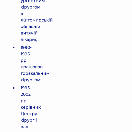
ургентним
хірургом
в
Житомирській
обласній
дитячій
лікарні;
1990-
1995
рр.
працював
торакальним
хірургом;
1995-
2002
рр.
керівник
Центру
хірургії
вад