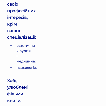
своїх
професійних
інтересів,
крім
вашої
спеціалізації:
естетична
хірургія
і
медицина;
психологія.
Хобі,
улюблені
фільми,
книги: