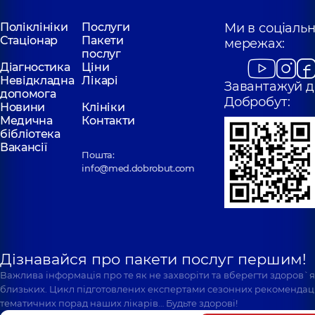
Поліклініки
Послуги
Ми в соціаль
Стаціонар
Пакети
мережах:
послуг
Діагностика
Ціни
Невідкладна
Лікарі
Завантажуй д
допомога
Добробут:
Новини
Клініки
Медична
Контакти
бібліотека
Вакансії
Пошта:
info@med.dobrobut.com
Дізнавайся про пакети послуг першим!
Важлива інформація про те як не захворіти та вберегти здоров`
близьких. Цикл підготовлених експертами сезонних рекомендаці
тематичних порад наших лікарів… Будьте здорові!