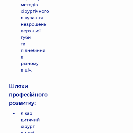
методів
хірургічного
лікування
незрощень
верхньої
губи
та
піднебіння
в
різному
віці».
Шляхи
професійного
розвитку:
лікар
дитячий
хірург