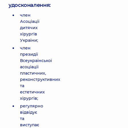
удосконалення:
член
Асоціації
дитячих
хірургів
України;
член
президії
Всеукраїнської
асоціації
пластичних,
реконструктивних
та
естетичних
хірургів;
регулярно
відвідує
та
виступає