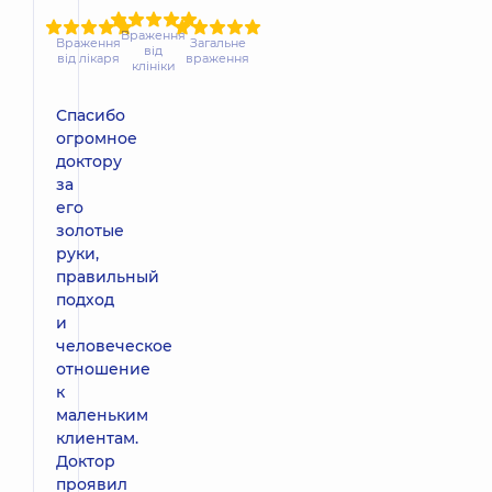
Враження
Враження
Загальне
від
від лікаря
враження
клініки
Спасибо
огромное
доктору
за
его
золотые
руки,
правильный
подход
и
человеческое
отношение
к
маленьким
клиентам.
Доктор
проявил