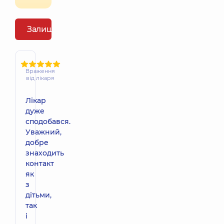
Залишити відгук
Враження
від лікаря
Лікар
дуже
сподобався.
Уважний,
добре
знаходить
контакт
як
з
дітьми,
так
і