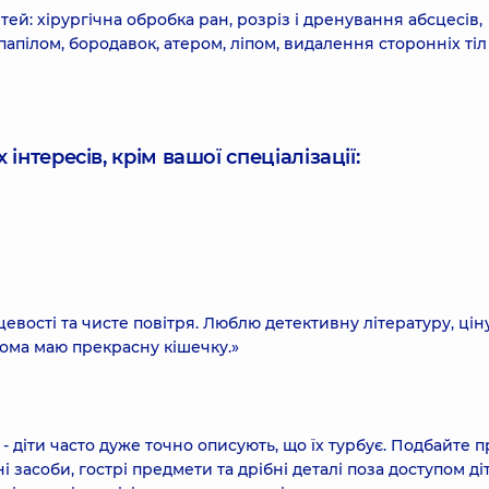
ей: хірургічна обробка ран, розріз і дренування абсцесів,
апілом, бородавок, атером, ліпом, видалення сторонніх тіл
інтересів, крім вашої спеціалізації:
евості та чисте повітря. Люблю детективну літературу, цін
дома маю прекрасну кішечку.»
 - діти часто дуже точно описують, що їх турбує. Подбайте п
і засоби, гострі предмети та дрібні деталі поза доступом ді