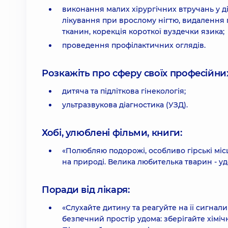
виконання малих хірургічних втручань у діт
лікування при врослому нігтю, видалення п
тканин, корекція короткої вуздечки язика;
проведення профілактичних оглядів.
Розкажіть про сферу своїх професійних 
дитяча та підліткова гінекологія;
ультразвукова діагностика (УЗД).
Хобі, улюблені фільми, книги:
«Полюбляю подорожі, особливо гірські місц
на природі. Велика любителька тварин - у
Поради від лікаря:
«Слухайте дитину та реагуйте на її сигнали
безпечний простір удома: зберігайте хімічн