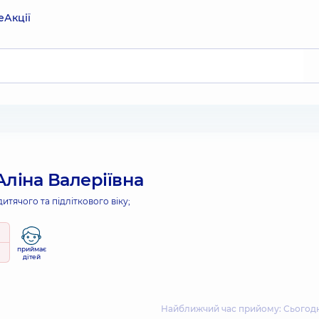
е
Акції
ліна Валеріївна
дитячого та підліткового віку;
приймає
дітей
Найближчий час прийому: Сьогодні