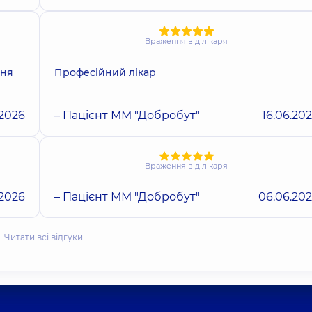
Враження від лікаря
ння
Професійний лікар
.2026
– Пацієнт ММ "Добробут"
16.06.20
Враження від лікаря
.2026
– Пацієнт ММ "Добробут"
06.06.20
Читати всі відгуки…