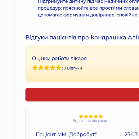
Підтримуйте дитину під час медичних огля
процедур: пояснюйте все простими словами
допомагає формувати довірливе, спокійне 
Відгуки пацієнтів про Кондрацька Алі
Оцінки роботи лікаря:
30 Відгуки
Враження від лікаря
– Пацієнт ММ "Добробут"
25.07