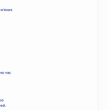
 м'яких
ую час
ро
тей.