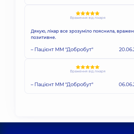
Враження від лікаря
Дякую, лікар все зрозуміло пояснила, враже
позитивне.
– Пацієнт ММ "Добробут"
20.06
Враження від лікаря
– Пацієнт ММ "Добробут"
06.06