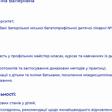
іна Валеріївна
рситет;
базі Запорізької міської багатопрофільної дитячої лікарні №
ть у профільних майстер-класах, курсах та навчаннях із д
отоколів та застосування доказових методів у практиці;
ації з дітьми та їхніми батьками, посилення міждисциплін
ування.
ьності:
вих станів у дітей;
 ускладнень, рекомендації щодо якнайшвидшого відновлен