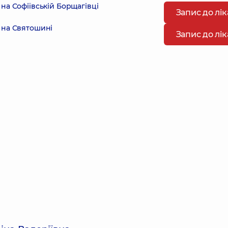
на Софіївській Борщагівці
Запис до лі
 на Святошині
Запис до лі