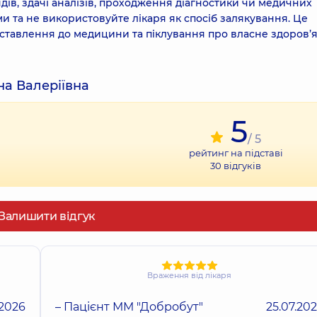
дів, здачі аналізів, проходження діагностики чи медичних
 та не використовуйте лікаря як спосіб залякування. Це
ставлення до медицини та піклування про власне здоров’я
на Валеріївна
5
/ 5
рейтинг на підставі
30
відгуків
Залишити відгук
Враження від лікаря
.2026
– Пацієнт ММ "Добробут"
25.07.20