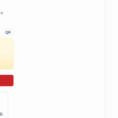
.»
QR
26