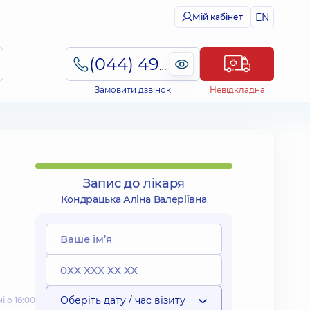
EN
Мій кабінет
(044) 495-2-888
Замовити дзвінок
Невідкладна
Запис до лікаря
Кондрацька Аліна Валеріївна
Оберіть дату / час візиту
 о 16:00