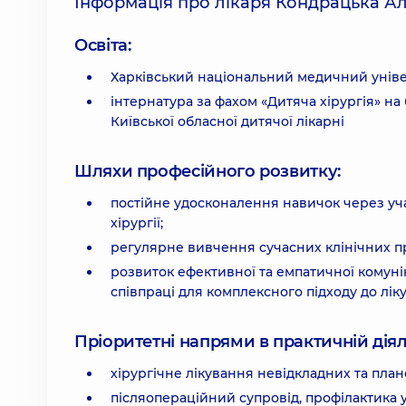
Інформація про лікаря Кондрацька Ал
Освіта:
Харківський національний медичний уніве
інтернатура за фахом «Дитяча хірургія» на 
Київської обласної дитячої лікарні
Шляхи професійного розвитку:
постійне удосконалення навичок через учас
хірургії;
регулярне вивчення сучасних клінічних пр
розвиток ефективної та емпатичної комунік
співпраці для комплексного підходу до лік
Пріоритетні напрями в практичній діял
хірургічне лікування невідкладних та плано
післяопераційний супровід, профілактика