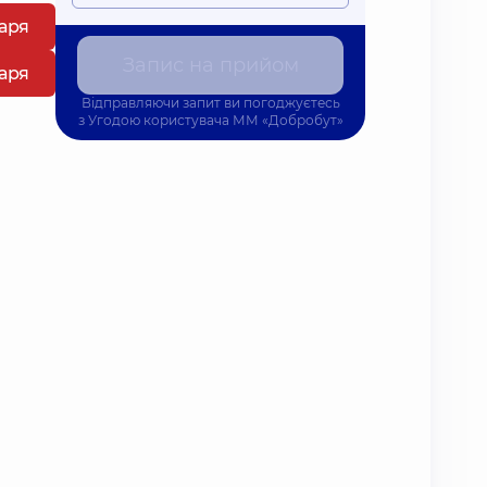
каря
Запис на прийом
каря
Відправляючи запит ви погоджуєтесь
з
Угодою користувача
ММ «Добробут»