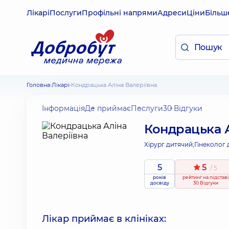
Лікарі
Послуги
Профільні напрями
Адреси
Ціни
Більш
Головна
Лікарі
Кондрацька Аліна Валеріївна
Інформація
Де приймає
Послуги
30 Відгуки
Кондрацька А
Хірург дитячий;
Гінеколог 
5
5
/ 5
років
рейтинг
на підставі
досвіду
30 Відгуки
Лікар приймає в клініках: