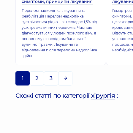
симптоми, принципи лікування
лікуванн
Перелом надколінка: лікування та
Гемартроз 
реабілітація Перелом надколінка
симптоми, 
зустрічається рідко – він складає 1,5% від
це захворю
усіх травматичних переломів. Частіше
крововили
діагностується у людей похилого віку, в
Відсутніст
основному є наслідком банальної
ускладнень
вуличної травми. Лікування та
процесів, 
відновлення після перелому надколінка
необхідніс
здійсн
1
2
3
Схожі статті по категорії
хірургія
: