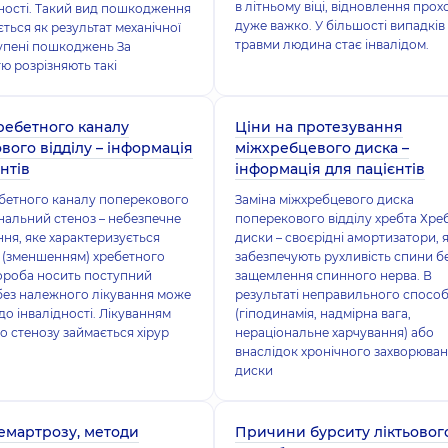
в літньому віці, відновлення прох
існості. Такий вид пошкодження
дуже важко. У більшості випадків
ється як результат механічної
травми людина стає інвалідом.
упені пошкоджень За
ю розрізняють такі
ребетного каналу
Ціни на протезування
вого відділу – інформація
міжхребцевого диска –
нтів
інформація для пацієнтів
бетного каналу поперекового
Заміна міжхребцевого диска
інальний стеноз – небезпечне
поперекового відділу хребта Хре
ня, яке характеризується
диски – своєрідні амортизатори, я
 (зменшенням) хребетного
забезпечують рухливість спини б
ороба носить поступний
защемлення спинного нерва. В
 без належного лікування може
результаті неправильного способ
до інвалідності. Лікуванням
(гіподинамія, надмірна вага,
о стенозу займається хірур
нераціональне харчування) або
внаслідок хронічного захворюва
диски
емартрозу, методи
Причини бурситу ліктьовог