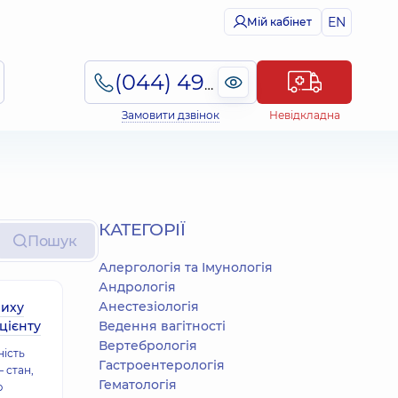
EN
Мій кабінет
(044) 495-2-888
Замовити дзвінок
Невідкладна
КАТЕГОРІЇ
Пошук
Алергологія та Імунологія
Андрологія
Анестезіологія
виху
цієнту
Ведення вагітності
Вертебрологія
ність
Гастроентерологія
– стан,
Гематологія
ю