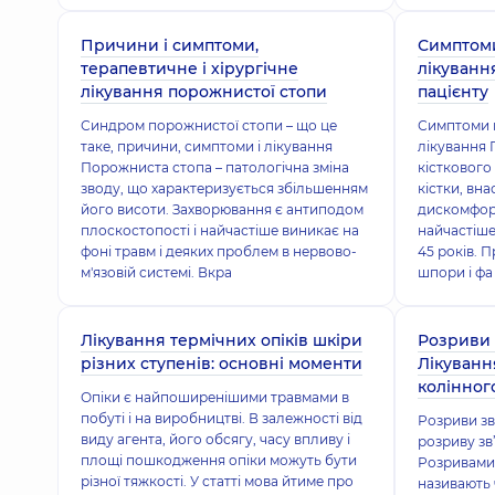
Причини і симптоми,
Симптоми
терапевтичне і хірургічне
лікуванн
лікування порожнистої стопи
пацієнту
Синдром порожнистої стопи – що це
Симптоми п
таке, причини, симптоми і лікування
лікування 
Порожниста стопа – патологічна зміна
кісткового 
зводу, що характеризується збільшенням
кістки, вн
його висоти. Захворювання є антиподом
дискомфорт
плоскостопості і найчастіше виникає на
найчастіше
фоні травм і деяких проблем в нервово-
45 років. 
м'язовій системі. Вкра
шпори і фа
Лікування термічних опіків шкіри
Розриви 
різних ступенів: основні моменти
Лікуванн
колінног
Опіки є найпоширенішими травмами в
побуті і на виробництві. В залежності від
Розриви зв
виду агента, його обсягу, часу впливу і
розриву зв
площі пошкодження опіки можуть бути
Розривами 
різної тяжкості. У статті мова йтиме про
називають 