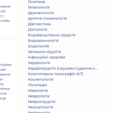
Генетика
снення
Гепатологія
язі.
Дерматологія
сті
Дитяча стоматологія
углоби.
Діагностика
Дієтологія
Ендоваскулярна хірургія
Ендокринологія
Ендоскопія
Загальна хірургія
Інфекційні хвороби
Кардіологія
гігроми.
Кардіохірургія (Серцево-судинна хірургія)
нших
Комп'ютерна томографія (КТ)
орення,
що
Косметологія
ену
Логопедія
ухлина.
Мамологія
огія
Неврологія
х де
Нейрохірургія
Неонатологія
Нефрологія