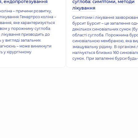
я, ендопротезування
суглоба: симптоми, методи
лікування
коліна – причини розвитку,
лікування Гемартроз коліна –
Симптоми і лікування захворюва
вання, яке характеризується
бурсит Бурсит – це запалення одн
вом у порожнину суглоба.
декількох синовіальних сумок (бу
ь лікування призводить до
області суглоба. Порожнина бурс
 у вигляді запальних
синовіальною мембраною, яка ви
нагноєнь – може виникнути
змащувальну рідину. В організмі
ть у хірургічному
налічується близько 160 синовіал
сумок. При запаленні бурси будь