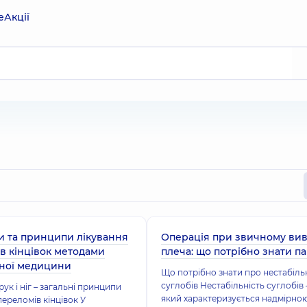
е
Акції
 та принципи лікування
Операція при звичному ви
в кінцівок методами
плеча: що потрібно знати па
ної медицини
Що потрібно знати про нестабіль
суглобів Нестабільність суглобів 
ук і ніг – загальні принципи
який характеризується надмірно
переломів кінцівок У