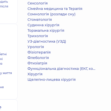
одить
Сексологія
 після
Сімейна медицина та Терапія
Сомнологія (розлади сну)
Стоматологія
Судинна хірургія
Торакальна хірургія
Трихологія
УЗ-діагностика (УЗД)
Урологія
Фізіотерапія
бетні
Флебологія
кі
Фтизіатрія
ез
Функціональна діагностика (ЕКГ, холтер, добове АТ)
у життя
Хірургія
Щелепно-лицева хірургія
ння
о