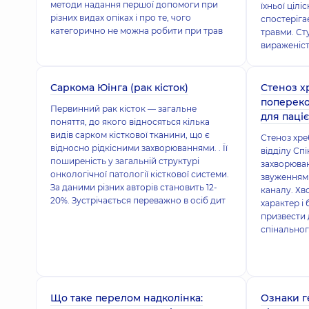
методи надання першої допомоги при
їхньої ціл
різних видах опіках і про те, чого
спостеріга
категорично не можна робити при трав
травми. Ст
вираженіст
Саркома Юінга (рак кісток)
Стеноз х
попереко
Первинний рак кісток — загальне
для паціє
поняття, до якого відносяться кілька
видів сарком кісткової тканини, що є
Стеноз хре
відносно рідкісними захворюваннями. . Її
відділу Сп
поширеність у загальній структурі
захворюван
онкологічної патології кісткової системи.
звуженням
За даними різних авторів становить 12-
каналу. Хв
20%. Зустрічається переважно в осіб дит
характер і
призвести 
спінальног
Що таке перелом надколінка:
Ознаки г