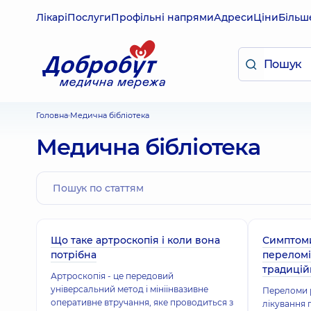
Лікарі
Послуги
Профільні напрями
Адреси
Ціни
Більш
Головна
Медична бібліотека
Медична бібліотека
Що таке артроскопія і коли вона
Симптоми
потрібна
переломі
традицій
Артроскопія - це передовий
універсальний метод і мініінвазивне
Переломи р
оперативне втручання, яке проводиться з
лікування 