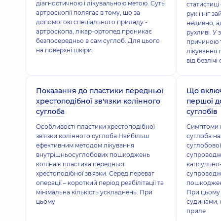
діагностичною і лікувальною метою. Суть
статистиці
артроскопії полягає в тому, що за
рук і ніг з
допомогою спеціального приладу -
недивно, а
артроскопа, лікар-ортопед проникає
рухливі. У
безпосередньо в сам суглоб. Для цього
причиною т
на поверхні шкіри
лікування 
від безлічі
Показання до пластики передньої
Що включ
хрестоподібної зв'язки колінного
першої д
суглоба
суглобів
Особливості пластики хрестоподібної
Симптоми 
зв'язки колінного суглоба Найбільш
суглоба на
ефективним методом лікування
суглобової
внутрішньосуглобових пошкоджень
супроводж
коліна є пластика передньої
капсульно-
хрестоподібної зв'язки. Серед переваг
супроводжу
операції – короткий період реабілітації та
пошкодженн
мінімальна кількість ускладнень. При
При цьому 
цьому
судинами, 
приле