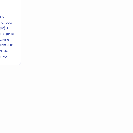
ння
ієї або
рс) в
 вкрита
діляє
 людини
ьних
-яко