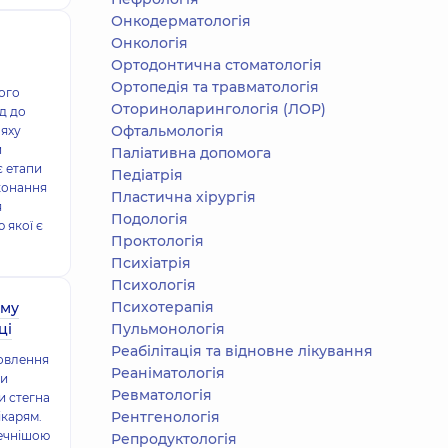
Онкодерматологія
Онкологія
Ортодонтична стоматологія
Ортопедія та травматологія
кого
Оториноларингологія (ЛОР)
ід до
Офтальмологія
ляху
и
Паліативна допомога
є етапи
Педіатрія
конання
Пластична хірургія
я
Подологiя
 якої є
Проктологія
Психіатрія
Психологія
Психотерапія
ому
ці
Пульмонологія
Реабілітація та відновне лікування
новлення
Реаніматологія
ки
Ревматологія
и стегна
Рентгенологія
ікарям.
печнішою
Репродуктологія