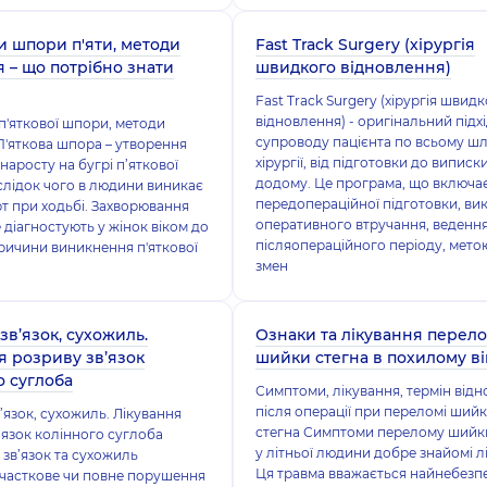
 шпори п'яти, методи
Fast Track Surgery (хірургія
я – що потрібно знати
швидкого відновлення)
Fast Track Surgery (хірургія швид
відновлення) - оригінальний підх
'яткової шпори, методи
супроводу пацієнта по всьому ш
П'яткова шпора – утворення
хірургії, від підготовки до виписк
наросту на бугрі п’яткової
додому. Це програма, що включа
аслідок чого в людини виникає
передопераційної підготовки, ви
 при ходьбі. Захворювання
оперативного втручання, веденн
 діагностують у жінок віком до
післяопераційного періоду, метою
Причини виникнення п'яткової
змен
зв’язок, сухожиль.
Ознаки та лікування перел
я розриву зв’язок
шийки стегна в похилому ві
о суглоба
Симптоми, лікування, термін від
після операції при переломі ший
’язок, сухожиль. Лікування
стегна Симптоми перелому шийк
’язок колінного суглоба
у літньої людини добре знайомі л
зв’язок та сухожиль
Ця травма вважається найнебез
часткове чи повне порушення