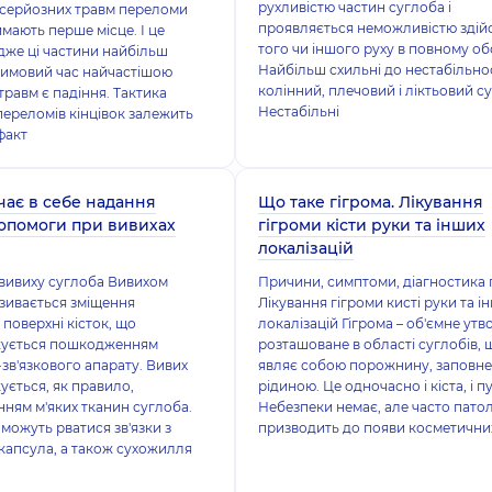
рухливістю частин суглоба і
 серйозних травм переломи
проявляється неможливістю здій
аймають перше місце. І це
того чи іншого руху в повному обс
дже ці частини найбільш
Найбільш схильні до нестабільно
 зимовий час найчастішою
колінний, плечовий і ліктьовий с
равм є падіння. Тактика
Нестабільні
переломів кінцівок залежить
 факт
ає в себе надання
Що таке гігрома. Лікування
опомоги при вивихах
гігроми кісти руки та інших
локалізацій
вивиху суглоба Вивихом
Причини, симптоми, діагностика 
зивається зміщення
Лікування гігроми кисті руки та і
 поверхні кісток, що
локалізацій Гігрома – об'ємне утв
ується пошкодженням
розташоване в області суглобів, 
зв'язкового апарату. Вивих
являє собою порожнину, заповн
ється, як правило,
рідиною. Це одночасно і кіста, і п
ям м'яких тканин суглоба.
Небезпеки немає, але часто патол
можуть рватися зв'язки з
призводить до появи косметични
капсула, а також сухожилля