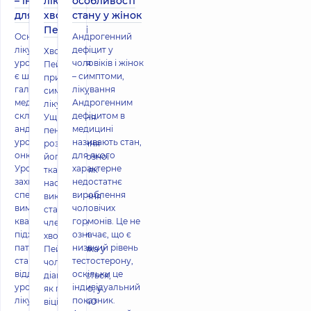
– інформація
лікувати
особливості
для пацієнтів
хворобу
стану у жінок
Пейроні
Основні методи
Андрогенний
лікування в
дефіцит у
Хвороба
урології Урологія
чоловіків і жінок
Пейроні –
є широкою
– симптоми,
причини,
галуззю
лікування
симптоми,
медицини, що
Андрогенним
лікування
складається з
дефіцитом в
Ущільнення
андрології,
медицині
пеніса,
урогінекології,
називають стан,
розростання
онкоурології.
для якого
його фіброзної
Урологічні
характерне
тканини і, як
захворювання
недостатнє
наслідок,
специфічні і
вироблення
викривлення
вимагають
чоловічих
статевого
кваліфікованого
гормонів. Це не
члена – це
підходу. Лікувати
означає, що є
хвороба
патології можна в
низький рівень
Пейроні, яка у
стаціонарі, у
тестостерону,
чоловіків
відділенні
оскільки це
діагностується,
урології,
індивідуальний
як правило, у
лікування в
показник.
віці після 40