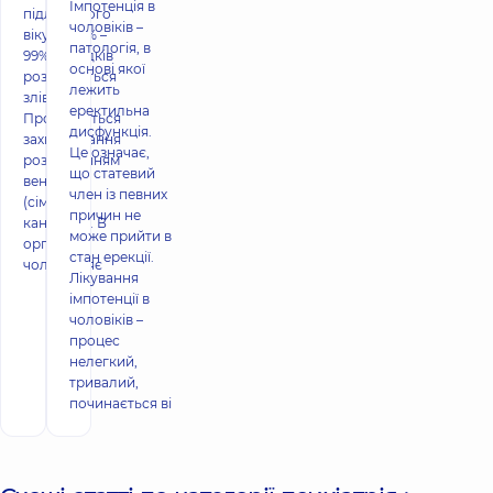
Імпотенція в
підліткового
чоловіків –
віку і в 97% –
патологія, в
99% випадків
основі якої
розвивається
лежить
зліва.
еректильна
Проявляється
дисфункція.
захворювання
Це означає,
розширенням
що статевий
вен яєчка
член із певних
(сім'яного
причин не
канатика). В
може прийти в
організмі
стан ерекції.
чоловіка яє
Лікування
імпотенції в
чоловіків –
процес
нелегкий,
тривалий,
починається ві