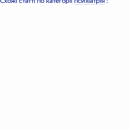
Схожі статті по категорії
психіатрія
: