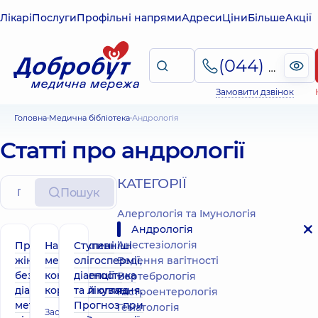
Лікарі
Послуги
Профільні напрями
Адреси
Ціни
Більше
Акції
(044) 495-2-888
Замовити дзвінок
Головна
Медична бібліотека
Андрологія
Статті про андрології
КАТЕГОРІЇ
Пошук
Алергологія та Імунологія
Андрологія
Анестезіологія
Причини
Найефективніші
Ступені
жіночого
методи
олігоспермії,
Ведення вагітності
безпліддя,
контрацепції –
діагностика
Вертебрологія
діагностика,
короткий огляд
та лікування.
Гастроентерологія
методи
Прогноз при
Гематологія
Засоби