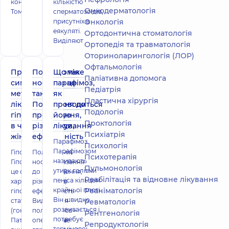
контрацепції.
кількістю
Онкодерматологія
Тому зверну
сперматозоїдів,
присутніх в
Онкологія
еякуляті.
Ортодонтична стоматологія
Виділяют
Ортопедія та травматологія
Оториноларингологія (ЛОР)
Офтальмологія
Причини,
Поліпотомія
Що таке
Паліативна допомога
симптоми і
носа: що це
парафімоз,
Педіатрія
методи
таке.
як
Пластична хірургія
лікування
Показання до
проводиться
Подологiя
гіпогонадизму
проведення,
його
Проктологія
в чоловіків і
різновиди,
лікування
Психіатрія
жінок
ефективність
Парафімоз
Психологія
Парафімозом
Гіпогонадизм
Поліпотомія
Психотерапія
називають
Гіпогонадизм –
носа: показання
Пульмонологія
утиск голівки
це синдром, який
до проведення,
Реабілітація та відновне лікування
пеніса кільцем
характеризується
різновиди,
крайньої плоті.
Реаніматологія
гіпофункцією
ефективність
Він швидко
статевих залоз
Видалення
Ревматологія
розвивається і
(гонад).
поліпів носа –
Рентгенологія
потребує
Патологічні зміни
оперативне
Репродуктологія
термінової