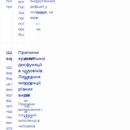
поліклініці
Андрогенний
років.
проводитьс
дефіцит у
Патологія
чоловіків, на
призводить до
відм
проблем з
потенцією –
ерекція стає
болісно
Що таке
Причини
варикоцеле?
еректильної
дисфункції
Що таке
в чоловіків.
варикоцеле?
Лікування
Варикоцеле —
імпотенції
це порушення
різних
венозного
видів
відтоку крові
від статевих
Причини
залоз (яєчка).
виникнення і
Найчастіше
лікування
така патологія
імпотенції в
виникає у
чоловіків
хлопчиків