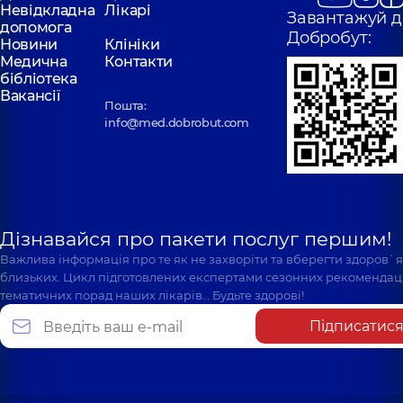
Невідкладна
Лікарі
Завантажуй д
допомога
Добробут:
Новини
Клініки
Медична
Контакти
бібліотека
Вакансії
Пошта:
info@med.dobrobut.com
Дізнавайся про пакети послуг першим!
Важлива інформація про те як не захворіти та вберегти здоров`
близьких. Цикл підготовлених експертами сезонних рекомендаці
тематичних порад наших лікарів… Будьте здорові!
Підписатис