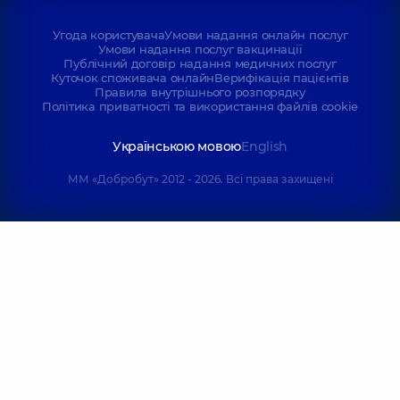
Угода користувача
Умови надання онлайн послуг
Умови надання послуг вакцинації
Публічний договір надання медичних послуг
Куточок споживача онлайн
Верифікація пацієнтів
Правила внутрішнього розпорядку
Політика приватності та використання файлів cookie
Українською мовою
English
ММ «Добробут» 2012 - 2026. Всі права захищені