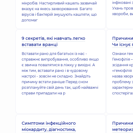
інфіковані 
мікробів. Настирливий кашель зазвичай
Ухань пров
вказує на якесь захворювання. Багато
хвороби, 
вірусів і бактерій змушують кашляти, що
допомаг
9 секретів, які навчать легко
Причини,
вставати вранці
Чи існує 
Вставати рано для багатьох із нас -
Ознаки гемо
справжнє випробування, особливо якщо
Гемофілія 
є звичка повалятися в ліжку у вихідні. А
зсідання к
між тим, вставати рано і в чудовому
«гемофілія 
настрої - зовсім не складно. Знайдіть
назва хвор
причину встати раніше Перед сном
проблему з
розплануйте свій день так, щоб найважчі
характерних
справи припадали на р
спостеріга
Симптоми інфекційного
Причини,
міокардиту, діагностика,
метеориз