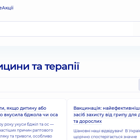
е
Акції
ицини та терапії
и, якщо дитину або
Вакцинація: найефективні
о вкусила бджола чи оса
засіб захисту від грипу для 
та дорослих
ру року укуси бджіл та ос —
частіших причин раптового
Шановні наші відвідувачі! В Украї
ляку та тривоги, особливо
щорічно спостерігається значне