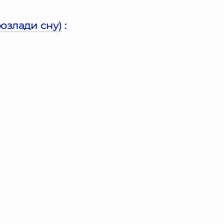
розлади сну)
: