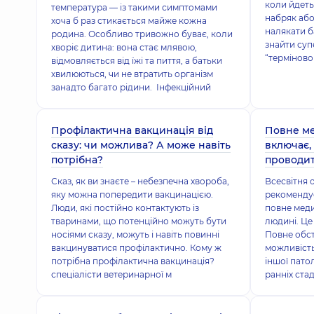
коли йдеть
температура — із такими симптомами
набряк аб
хоча б раз стикається майже кожна
налякати ба
родина. Особливо тривожно буває, коли
знайти суп
хворіє дитина: вона стає млявою,
“терміново
відмовляється від їжі та пиття, а батьки
хвилюються, чи не втратить організм
занадто багато рідини. Інфекційний
Профілактична вакцинація від
Повне ме
сказу: чи можлива? А може навіть
включає,
потрібна?
проводи
Сказ, як ви знаєте – небезпечна хвороба,
Всесвітня 
яку можна попередити вакцинацією.
рекомендує
Люди, які постійно контактують із
повне мед
тваринами, що потенційно можуть бути
людині. Це
носіями сказу, можуть і навіть повинні
Повне обс
вакцинуватися профілактично. Кому ж
можливість
потрібна профілактична вакцинація?
іншої патол
спеціалісти ветеринарної м
ранніх ста