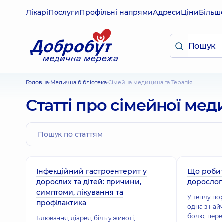
Лікарі
Послуги
Профільні напрями
Адреси
Ціни
Більш
Головна
Медична бібліотека
Сімейна медицина та Терапія
Статті про сімейної мед
Інфекційний гастроентерит у
Що робит
дорослих та дітей: причини,
дорослог
симптоми, лікування та
У теплу по
профілактика
одна з най
болю, пере
Блювання, діарея, біль у животі,