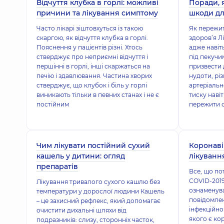
Відчуття клубка в горлі: можливі
Поради, 
причини та лікування симптому
шкоди дл
Часто лікарі зіштовхуться із такою
Як пережит
скаргою, як відчуття клубка в горлі.
здоров’я Л
Пояснення у пацієнтів різні. Хтось
адже навіт
стверджує про неприємні відчуття і
під пекучи
першінні в горлі, інші скаржаться на
призвести 
печію і здавлювання. Частина хворих
нудоти, рі
стверджує, що клубок і біль у горлі
артеріальн
виникають тільки в певних станах і не є
тиску наві
постійним
пережити 
Чим лікувати постійний сухий
Коронаві
кашель у дитини: огляд
лікування
препаратів
Все, що по
COVID-2019
Лікування тривалого сухого кашлю без
ознаменув
температури у дорослої людини Кашель
повідомле
– це захисний рефлекс, який допомагає
інфекційно
очистити дихальні шляхи від
якого є ко
подразників: слизу, сторонніх часток,