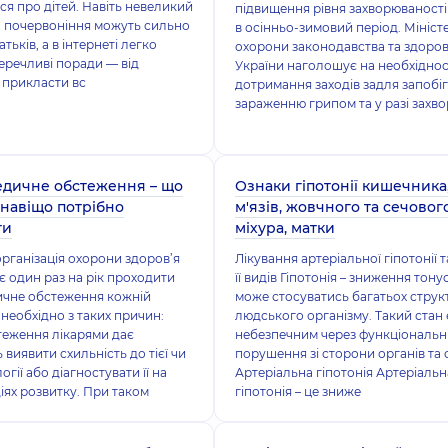
ся про дітей. Навіть невеликий
підвищення рівня захворюваності
о почервоніння можуть сильно
в осінньо-зимовий період. Мініст
тьків, а в інтернеті легко
охорони законодавства та здоров
еречливі поради — від
України наголошує на необхіднос
 прикласти вс
дотримання заходів задля запобі
зараженню грипом та у разі захв
дичне обстеження – що
Ознаки гіпотонії кишечника
 навіщо потрібно
м'язів, жовчного та сечовог
ти
міхура, матки
організація охорони здоров’я
Лікування артеріальної гіпотонії 
 один раз на рік проходити
її видів Гіпотонія – зниження тонус
ичне обстеження кожній
може стосуватись багатьох струк
 необхідно з таких причин:
людського організму. Такий стан 
теження лікарями дає
небезпечним через функціональн
 виявити схильність до тієї чи
порушення зі сторони органів та 
огії або діагностувати її на
Артеріальна гіпотонія Артеріальн
діях розвитку. При таком
гіпотонія – це зниже