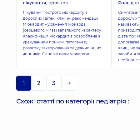
лікування, прогноз
Роль діє
Лікування гострого міокардиту в
Симптоми т
дорослих і дітей: клінічні рекомендації
дорослих т
Міокардит – ураження міокарда
називають 
(серцевого м’яза) запального характеру.
призводить
Класифікація міокардитів розроблена з
дієта при 
урахуванням причин, патогенезу,
допомагає
розвитку захворювання та деяких інших
явищ, не з
чинників. Основні види міокардит
засоби. Ал
необхідне 
1
2
3
Схожі статті по категорії
педіатрія
: