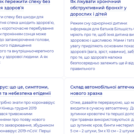
як пережити спеку без
Як лікувати хронічний
я здоров’я
обструктивний бронхіт у
дорослих і дітей
и спеку без шкоди для
ітня спека шкодить здоров’ю,
Режим сну однорічної дитини:
ь короткочасне перебування
інформація для батьків Більшість 
м промінням сонця може
мріють про те, щоб їхня дитина в
до запаморочення голови,
здоровою і щасливою. Мами і тат
зкого підвищення
увагу приділяють основним пока
ого та внутрішньочерепного
здоров'я (вага, зріст, навички), з
ть у здорової людини. А як
про те, що здоров'я малюка
с
безпосередньо залежить ще й від
правильного
рус: що це, симптоми,
Склад автомобільної аптечк
 та небезпека епідемії
нового зразка
трібно знати про коронавірус
Отже, давайте перерахуємо, що м
 Кінець грудня 2019
входити в сучасну автоаптечку. Д
ався тривожними
зупинки кровотечі та першої доп
ннями про появу нового
при травмах використовуються: д
го захворювання, збудником
що зупиняє кров; бинти нестериль
ронавірус 2019-nCoV. Перші
5 см – 2 штуки, 5м х 10 см – 2 штуки,