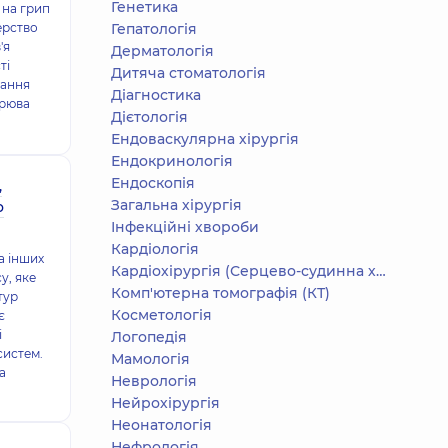
Генетика
 на грип
ерство
Гепатологія
'я
Дерматологія
ті
Дитяча стоматологія
гання
Діагностика
орюва
Дієтологія
Ендоваскулярна хірургія
Ендокринологія
Ендоскопія
,
Загальна хірургія
о
Інфекційні хвороби
Кардіологія
та інших
Кардіохірургія (Серцево-судинна хірургія)
у, яке
Комп'ютерна томографія (КТ)
тур
Косметологія
є
і
Логопедія
систем.
Мамологія
а
Неврологія
Нейрохірургія
Неонатологія
Нефрологія