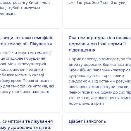
зареєстровані у Китаї – місті
см – 1 штука, 5м х 7 см – 2 штуки);
інції Хубей. Симптоми
викликано
 види, ознаки гемофілії.
Яка температура тіла вважа
ген гемофілії. Лікування
нормальною і які норми її
підвищення
філії. Чи існує ген гемофілії
– це спадкове порушення
Норми перепадів температури тіл
рові. Можна почути термін
дітей і у дорослих Велика частин
крові», але він невірний –
інфекційних і запальних захворюв
оби вже містить у складі
супроводжується гарячковим
 боку крові. Перші описання
синдромом. Під останнім розумію
 для гемофілії симптомів, які
підвищення температури тіла ви
лись у хлопчиків, належать
певної позначки. Однак до сих пі
хто не знає, яке підвищення темп
нормальне, а при я
 симптоми та лікування
Діабет і алкоголь
му у дорослих та дітей.