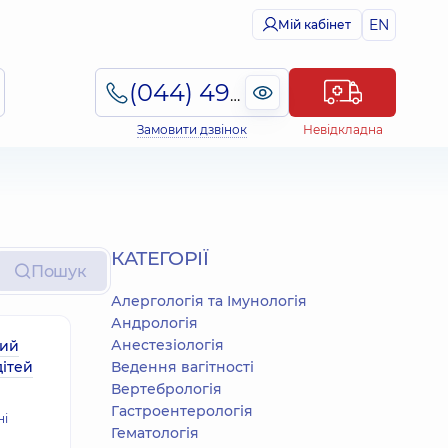
EN
Мій кабінет
(044) 495-2-888
Замовити дзвінок
Невідкладна
КАТЕГОРІЇ
Пошук
Алергологія та Імунологія
Андрологія
Анестезіологія
ший
дітей
Ведення вагітності
Вертебрологія
Гастроентерологія
ні
Гематологія