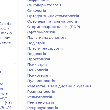
Онкодерматологія
Онкологія
Ортодонтична стоматологія
Ортопедія та травматологія
батьків
Оториноларингологія (ЛОР)
иросла
Офтальмологія
а велику
Паліативна допомога
зникам
абуваючи
Педіатрія
Пластична хірургія
Подологiя
Проктологія
Психіатрія
Психологія
и
Психотерапія
Пульмонологія
ає
Реабілітація та відновне лікування
ля
Реаніматологія
омоги
Ревматологія
жгут,
Рентгенологія
ні (5м х
 7м х 14
Репродуктологія