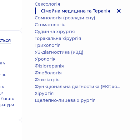
Сексологія
Сімейна медицина та Терапія
Сомнологія (розлади сну)
Стоматологія
Судинна хірургія
Торакальна хірургія
ється
Трихологія
УЗ-діагностика (УЗД)
Урологія
а у
Фізіотерапія
а
Флебологія
ань
Фтизіатрія
Функціональна діагностика (ЕКГ, холтер, добове АТ)
ть
ще
Хірургія
р багато
Щелепно-лицева хірургія
ератури