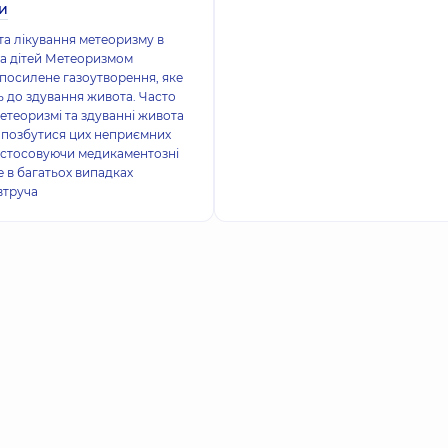
ти
а лікування метеоризму в
а дітей Метеоризмом
посилене газоутворення, яке
 до здування живота. Часто
метеоризмі та здуванні живота
 позбутися цих неприємних
астосовуючи медикаментозні
е в багатьох випадках
втруча