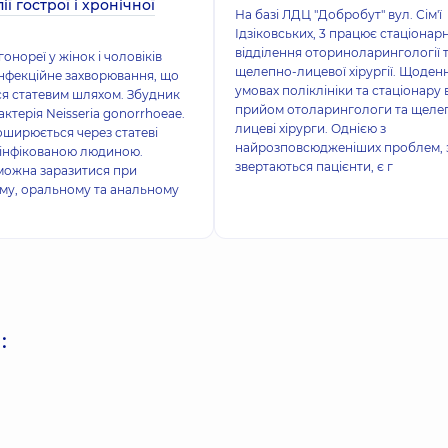
ії гострої і хронічної
На базі ЛДЦ "Добробут" вул. Сім'ї
Ідзіковських, 3 працює стаціонар
відділення оториноларингології 
онореї у жінок і чоловіків
щелепно-лицевої хірургії. Щоден
інфекційне захворювання, що
умовах поліклініки та стаціонару 
я статевим шляхом. Збудник
прийом отоларингологи та щеле
актерія Neisseria gonorrhoeae.
лицеві хірурги. Однією з
ширюється через статеві
найрозповсюдженіших проблем, 
 інфікованою людиною.
звертаються пацієнти, є г
можна заразитися при
му, оральному та анальному
: