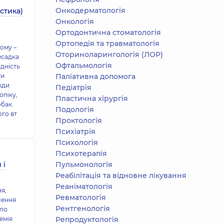
Онкодерматологія
стика)
Онкологія
Ортодонтична стоматологія
Ортопедія та травматологія
ому –
Оториноларингологія (ЛОР)
есадка
Офтальмологія
ідність
ти
Паліативна допомога
жди
Педіатрія
опіку,
Пластична хірургія
обак.
Подологiя
ого вт
Проктологія
Психіатрія
Психологія
Психотерапія
 і
Пульмонологія
Реабілітація та відновне лікування
Реаніматологія
ня,
Ревматологія
лення
Рентгенологія
оло
емія
Репродуктологія