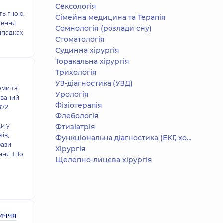
Сексологія
ть гною,
Сімейна медицина та Терапія
лення
Сомнологія (розлади сну)
випадках
Стоматологія
Судинна хірургія
Торакальна хірургія
Трихологія
УЗ-діагностика (УЗД)
оми та
Урологія
ований
Фізіотерапія
872
Флебологія
и у
Фтизіатрія
ків,
Функціональна діагностика (ЕКГ, холтер, добове АТ)
рази
Хірургія
ення. Що
Щелепно-лицева хірургія
иччя