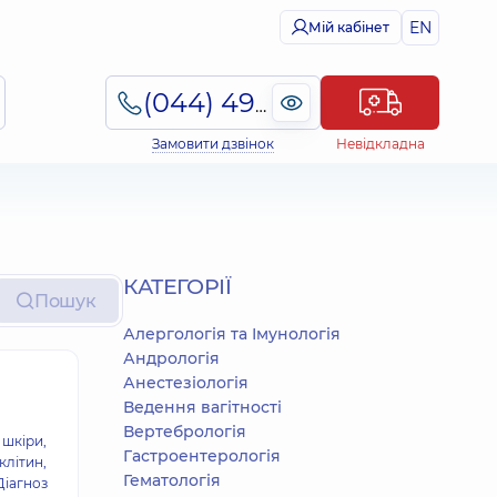
EN
Мій кабінет
(044) 495-2-888
Замовити дзвінок
Невідкладна
КАТЕГОРІЇ
Пошук
Алергологія та Імунологія
Андрологія
Анестезіологія
Ведення вагітності
Вертебрологія
 шкіри,
Гастроентерологія
клітин,
Гематологія
Діагноз