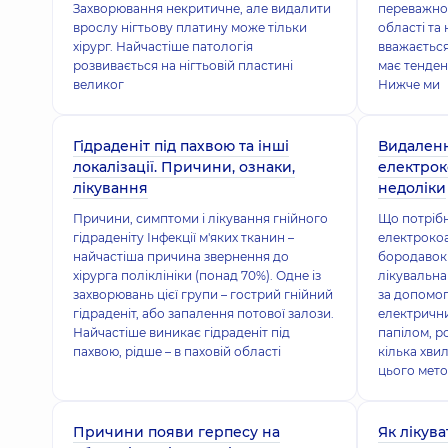
Захворювання некритичне, але видалити
переважно 
врослу нігтьову платину може тільки
області та
хірург. Найчастіше патологія
вважається
розвивається на нігтьовій пластині
має тенден
великог
Нижче ми
Гідраденіт під пахвою та інші
Видаленн
локалізації. Причини, ознаки,
електроко
лікування
недоліки
Причини, симптоми і лікування гнійного
Що потрібн
гідраденіту Інфекції м'яких тканин –
електрокоа
найчастіша причина звернення до
бородавок 
хірурга поліклініки (понад 70%). Одне із
лікувальна
захворювань цієї групи – гострий гнійний
за допомог
гідраденіт, або запалення потової залози.
електрични
Найчастіше виникає гідраденіт під
папілом, р
пахвою, рідше – в паховій області
кілька хви
цього мето
Причини появи герпесу на
Як лікув