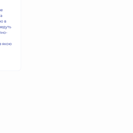
не
та
но в
ведуть
пно-
з якою