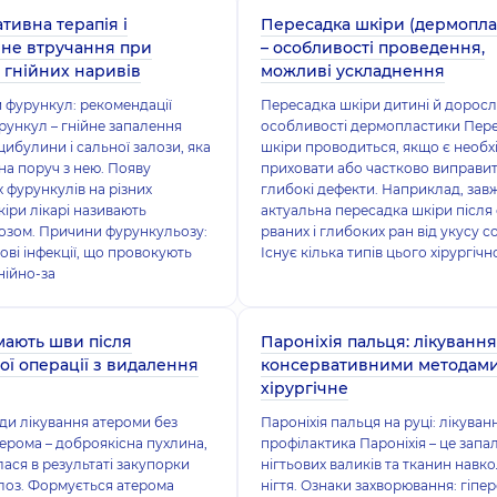
тивна терапія і
Пересадка шкіри (дермопла
не втручання при
– особливості проведення,
і гнійних наривів
можливі ускладнення
и фурункул: рекомендації
Пересадка шкіри дитині й доросл
рункул – гнійне запалення
особливості дермопластики Пер
цибулини і сальної залози, яка
шкіри проводиться, якщо є необх
а поруч з нею. Появу
приховати або частково виправи
фурункулів на різних
глибокі дефекти. Наприклад, зав
кіри лікарі називають
актуальна пересадка шкіри після 
озом. Причини фурункульозу:
рваних і глибоких ран від укусу с
ові інфекції, що провокують
Існує кілька типів цього хірургічн
нійно-за
мають шви після
Пароніхія пальця: лікування
ної операції з видалення
консервативними методами
хірургічне
ди лікування атероми без
Пароніхія пальця на руці: лікуван
терома – доброякісна пухлина,
профілактика Пароніхія – це запа
ася в результаті закупорки
нігтьових валиків та тканин навк
лоз. Формується атерома
нігтя. Ознаки захворювання: гіпер