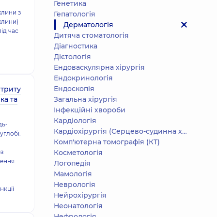
Генетика
хлини з
Гепатологія
хлини)
Дерматологія
під час
Дитяча стоматологія
Діагностика
Дієтологія
Ендоваскулярна хірургія
Ендокринологія
Ендоскопія
ртриту
ка та
Загальна хірургія
Інфекційні хвороби
Кардіологія
дь-
Кардіохірургія (Серцево-судинна хірургія)
углобі.
Комп'ютерна томографія (КТ)
ез
Косметологія
лення.
Логопедія
Мамологія
Неврологія
нкції
Нейрохірургія
Неонатологія
Нефрологія