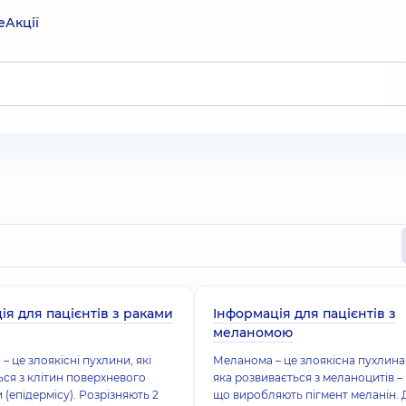
е
Акції
ія для пацієнтів з раками
Інформація для пацієнтів з
меланомою
– це злоякісні пухлини, які
Меланома – це злоякісна пухлина
ся з клітин поверхневого
яка розвивається з меланоцитів – 
 (епідермісу). Розрізняють 2
що виробляють пігмент меланін. 