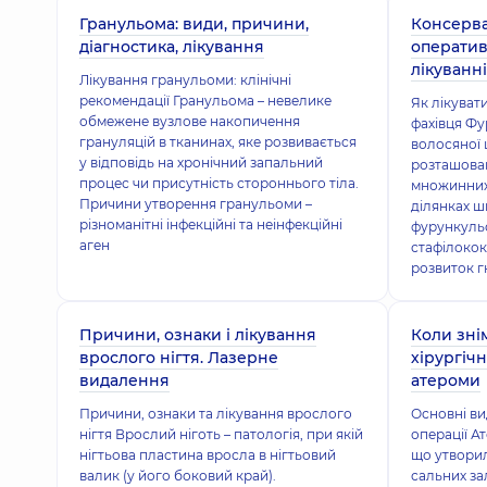
Гранульома: види, причини,
Консерва
діагностика, лікування
оператив
лікуванн
Лікування гранульоми: клінічні
рекомендації Гранульома – невелике
Як лікуват
обмежене вузлове накопичення
фахівця Фу
грануляцій в тканинах, яке розвивається
волосяної 
у відповідь на хронічний запальний
розташован
процес чи присутність стороннього тіла.
множинних 
Причини утворення гранульоми –
ділянках ш
різноманітні інфекційні та неінфекційні
фурункуль
аген
стафілокок
розвиток г
Причини, ознаки і лікування
Коли зні
врослого нігтя. Лазерне
хірургіч
видалення
атероми
Причини, ознаки та лікування врослого
Основні ви
нігтя Врослий ніготь – патологія, при якій
операції А
нігтьова пластина вросла в нігтьовий
що утворил
валик (у його боковий край).
сальних за