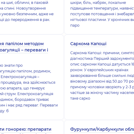
на шиї, обличчі, в паховій
шкіри, біль, набряк, локальне
 на спині. Новоутворення
підвищення температури, наявніс
 умовно безпечним, адже не
поступове потовщення і знебарв
ції до переродження в рак.
нігтьової пластини. У хронічних 
паро
я папілом методом
Саркома Капоші
агуляції – переваги і
Саркома Капоші: причини, симпт
діагностика Перший задокумент
опис саркоми Капоші датується 1
о знати про
роком. У європейських країнах
гуляцію папілом, родимок,
захворювання більше схильні люд
Електрокоагуляція –
віковому діапазоні від 50 до 70 ро
 процедура, яка здійснюється
причому чоловіки хворіють у 2-3 
ою апарата, що генерує
частіше за жіночу частину насел
й струм. Електрокоагуляція
таке сарко
одимок, бородавок триває
лин і має ряд переваг. Переваги
ду: б
ати гонорею: препарати
Фурункули/Карбункули обл