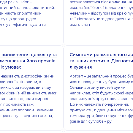
иди раків шкіри –
встановлюється після виконання
ітинний та плоскоклітинний.
ексцизійної біопсії (видалення пу
ди мають сприятливий
невеликим відступом від краю пу
ому що доволі рідко
та її гістологічного дослідження, 
ть у лімфатичні вузли та
якого визн
виникнення целюліту та
Симптоми ревматоїдного а
зменшення його проявів
та інших артритів. Діагности
іх умовах
лікування
називають дистрофічні зміни
Артрит – це запальний процес бу
 жирової клітковини, в
якого походження у будь-якому с
 яких шкіра набуває вигляду
Ознаки артриту кистей рук чи,
ої кірки (в ній виникають ямки
наприклад, стіп будуть схожі чер
 Стан виникає, коли жирові
класичну «п’ятірку» проявів запа
ня проникають між
До них належать почервоніння,
канинних волокон. Звичайна
припухлість, підвищення місцевої
 целюліту ― сідниці і стегна,
температури, біль і порушення фу
(саме для суглоба – ру