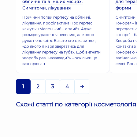
обличчі та в інших місцях.
для терап
Симптоми, лікування
форми
Причини появи герпесу на обличчі,
Симптоми г
лікування, профілактика Про герпес
Гонорея – 
кажуть: «Маленький – а злий». Адже
передаєтьс
розміри ураження невеликі, але воно
гонореї – б
дуже непокоїть. Багато хто цікавиться,
Хвороба по
«до якого лікаря звертатись для
контакти з
лікування герпесу на губах, щоб вигнати
Гонореєю 
хворобу раз і назавжди?» – оскільки це
вагінально
захворюван
сексі. Вона
1
2
3
4
Схожі статті по категорії
косметологія