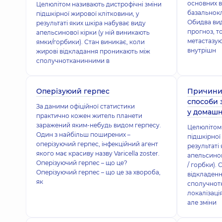
основних в
Целюлітом називають дистрофічні зміни
базальнокл
підшкірної жирової клітковини, у
Обидва ви
результаті яких шкіра набуває виду
прогноз, т
апельсинової кірки (у ній виникають
метастазую
ямки/горбики). Стан виникає, коли
внутрішн
жирові відкладання проникають між
сполучнотканинними в
Оперізуюий герпес
Причини 
способи 
За даними офіційної статистики
у домашн
практично кожен житель планети
заражений яким-небудь видом герпесу.
Целюлітом 
Один з найбільш поширених –
підшкірної
оперізуючий герпес, інфекційний агент
результаті
якого має красиву назву Varicella zoster.
апельсинов
Оперізуючий герпес – що це?
/ горбки).
Оперізуючий герпес – що це за хвороба,
відкладен
як
сполучнот
локалізація
але зміни