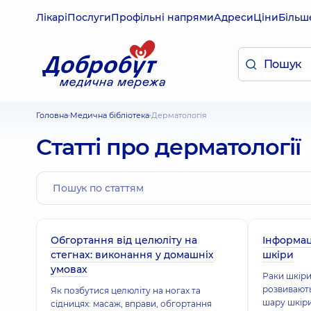
Лікарі
Послуги
Профільні напрями
Адреси
Ціни
Більш
Головна
Медична бібліотека
Дерматологія
Статті про дерматології
Обгортання від целюліту на
Інформац
стегнах: виконання у домашніх
шкіри
умовах
Раки шкіри 
розвивають
Як позбутися целюліту на ногах та
шару шкіри
сідницях: масаж, вправи, обгортання