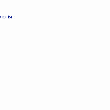
логія
: