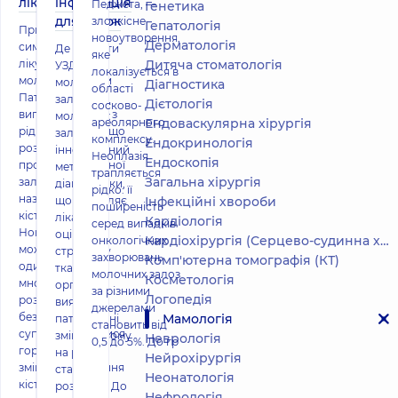
лікування
інформація
Педжета, —
Генетика
для жінок
злоякісне
Гепатологія
Причини,
новоутворення,
Дерматологія
симптоми і
Де зробити
яке
лікування кісти
Дитяча стоматологія
УЗД
локалізується в
молочної залози
молочних
Діагностика
області
Патологія у
залоз УЗД
Дієтологія
сосково-
вигляді капсули з
молочних
ареолярного
Ендоваскулярна хірургія
рідким вмістом, що
залоз –
комплексу.
Ендокринологія
розвивається в
інноваційний
Неоплазія
Ендоскопія
протоках молочної
метод
трапляється
Загальна хірургія
залози,
діагностики,
рідко: її
називається
що дозволяє
Інфекційні хвороби
поширеність
кістою.
лікарю
Кардіологія
серед випадків
Новоутворення
оцінити
Кардіохірургія (Серцево-судинна хірургія)
онкологічних
може бути
структуру
захворювань
Комп'ютерна томографія (КТ)
одиничним або
тканини
молочних залоз
Косметологія
множинним,
органа та
за різними
Логопедія
розвиватись
виявити
джерелами
безсимптомно і
Мамологія
патологічні
становить від
супроводжуватися
зміни в ньому
Неврологія
0,5 до 5%. До гр
гормональними
на ранніх
Нейрохірургія
змінами. Лікування
стадіях
Неонатологія
кісти молочн
розвитку. До
Нефрологія