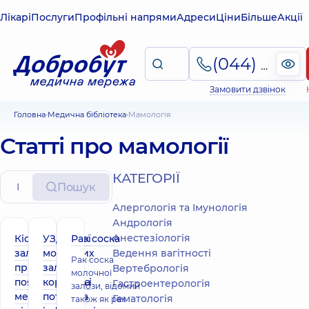
Лікарі
Послуги
Профільні напрями
Адреси
Ціни
Більше
Акції
(044) 495-2-888
Замовити дзвінок
Головна
Медична бібліотека
Мамологія
Статті про мамології
КАТЕГОРІЇ
Пошук
Алергологія та Імунологія
Андрологія
Анестезіологія
Кіста молочної
УЗД
Рак соска
залози –
молочних
Ведення вагітності
Рак соска
причини
залоз:
Вертебрологія
молочної
появи, види та
корисна і
Гастроентерологія
залози, відомий
методи
потрібна
Гематологія
також як рак