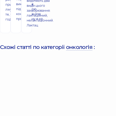
виділяють два
викликане
причини, методи
види цього
підвищеною
лікування і про
захворювання:
концентрацією
те, як правильно
лактаційний;
пролактину в кр
году
нелактаціонний.
Лактац
Схожі статті по категорії
онкологія
: