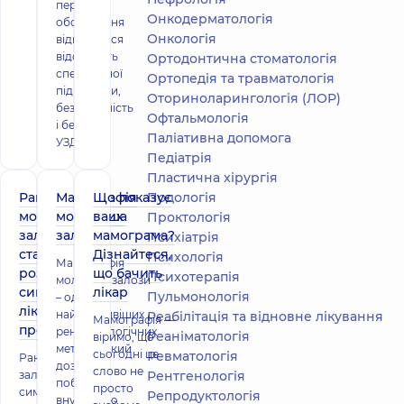
переваг
Онкодерматологія
обстеження
Онкологія
відносяться
відсутність
Ортодонтична стоматологія
спеціальної
Ортопедія та травматологія
підготовки,
Оториноларингологія (ЛОР)
безболісність
Офтальмологія
і безпека.
Паліативна допомога
УЗД з
Педіатрія
Пластична хірургія
Рак
Мамографія
Що показує
Подологiя
молочної
молочних
ваша
Проктологія
залози –
залоз
мамограма?
Психіатрія
стадії
Дізнайтеся,
Психологія
Мамографія
розвитку,
що бачить
Психотерапія
молочної залози
симптоми,
лікар
Пульмонологія
– один із
лікування,
найважливіших
Реабілітація та відновне лікування
Мамографія —
прогнози
рентгенологічних
Реаніматологія
віримо, що
методів, який
сьогодні це
Ревматологія
Рак молочної
дозволяє
слово не
залози –
Рентгенологія
побачити
просто
симптоми,
Репродуктологія
внутрішню