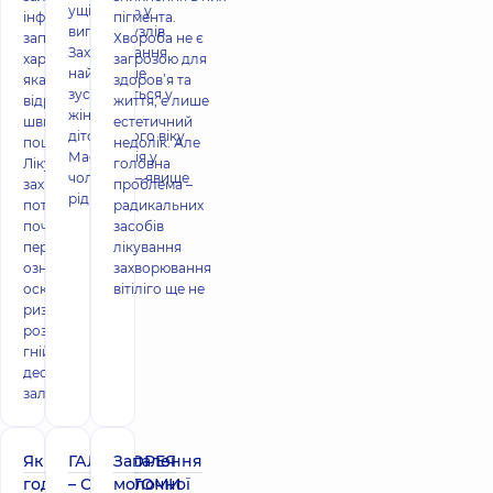
ущільнень у
інфекційно-
пігмента.
вигляді вузлів.
запального
Хвороба не є
Захворювання
характеру,
загрозою для
найчастіше
яка
здоров’я та
зустрічається у
відрізняється
життя, є лише
жінок
швидким
естетичний
дітородного віку.
поширенням.
недолік. Але
Мастопатія у
Лікування
головна
чоловіків – явище
захворювання
проблема –
рідкісне.
потрібно
радикальних
починати при
засобів
перших його
лікування
ознаках,
захворювання
оскільки
вітіліго ще не
ризик
розвитку
гнійної
деструкції
залозистої тк
Як правильно
ГАЛАКТОРЕЯ
Запалення
годувати при
– СИМПТОМИ
молочної