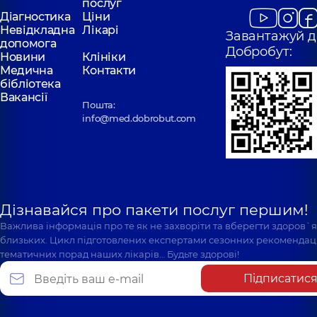
послуг
Діагностика
Ціни
Невідкладна
Лікарі
Завантажуй д
допомога
Добробут:
Новини
Клініки
Медична
Контакти
бібліотека
Вакансії
Пошта:
info@med.dobrobut.com
Дізнавайся про пакети послуг першим!
Важлива інформація про те як не захворіти та вберегти здоров`
близьких. Цикл підготовлених експертами сезонних рекомендаці
тематичних порад наших лікарів… Будьте здорові!
Підписатис