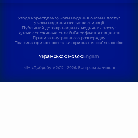
Угода користувача
Умови надання онлайн послуг
Умови надання послуг вакцинації
Публічний договір надання медичних послуг
Куточок споживача онлайн
Верифікація пацієнтів
Правила внутрішнього розпорядку
Політика приватності та використання файлів cookie
Українською мовою
English
ММ «Добробут» 2012 - 2026. Всі права захищені