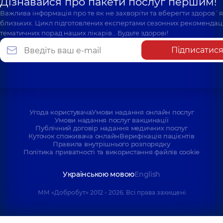
Дізнавайся про пакети послуг першим!
Важлива інформація про те як не захворіти та вберегти здоров`
близьких. Цикл підготовлених експертами сезонних рекомендаці
тематичних порад наших лікарів… Будьте здорові!
Підписатис
Угода користувача
Умови надання онлайн послуг
Умови надання послуг вакцинації
Публічний договір надання медичних послуг
Куточок споживача онлайн
Верифікація пацієнтів
Правила внутрішнього розпорядку
Політика приватності та використання файлів cookie
Українською мовою
English
ММ «Добробут» 2012 - 2026. Всі права захищені