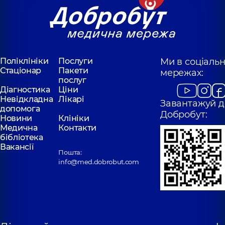
Поліклініки
Послуги
Ми в соціаль
Стаціонар
Пакети
мережах:
послуг
Діагностика
Ціни
Невідкладна
Лікарі
Завантажуй д
допомога
Добробут:
Новини
Клініки
Медична
Контакти
бібліотека
Вакансії
Пошта:
info@med.dobrobut.com