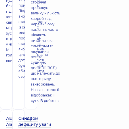
нудотою,
сторіччя
прийом їжі.
блюванням,
провокує
Лікування
підвищеною
велику кількість
анорексії
чутливістю до
хвороб «від
становить одну
світла. Напади
нервів». Тому
із складних
мігрені в жінок
пацієнтів часто
медичних
зустрічаються
цікавить
проблем, це
втричі частіше, ніж
питання, які
стан, під час
у чоловіків.
симптоми та
якого людина
Мігренозний
лікування
цілеспрямовано
головний біль
вегето-
дотримується
відчувають чоти
судинної
будь-яких дій,
дистонії (ВСД),
аби зменшити
що належить до
свою вагу
цього ряду
захворювань.
Назва патології
відображає її
суть. В роботі в
АЕРОФОБІЯ
Синдром
АБО ЯК
дефіциту уваги