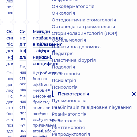
лібідо після
Онкодерматологія
пологів»
необхідно
Онкологія
Ортодонтична стоматологія
Ортопедія та травматологія
Основні
Симптоми
Методи
Оториноларингологія (ЛОР)
симптоми
неврозу в
позбавлення
Офтальмологія
післяпологової
дітей: важлива
від безсоння
Паліативна допомога
депресії –
інформація
– лікарські,
Педіатрія
інформація
для батьків
народні,
Пластична хірургія
для пацієнтів
специфічні
Лікування
Подологiя
нав'язливих
Ознаки
Що робити при
Проктологія
станів:
післяпологової
безсонні–
Психіатрія
особливості
депресії, методи
ефективні
Психологія
лікарської терапії
лікування
методи
Психотерапія
Невроз
Післяпологова
Безсоння –
Пульмонологія
нав'язливих
депресія, від якої
брак сну і
Реабілітація та відновне лікування
станів –
страждає
неможливість
порушення
близько 15%
швидко
Реаніматологія
психіки, що
жінок, негативно
заснути навіть
Ревматологія
супроводжується
позначається на
при сильній
Рентгенологія
постійними
здоров'ї, як самої
втомі, або ж
Репродуктологія
нав'язливими
мами, так і
раптові