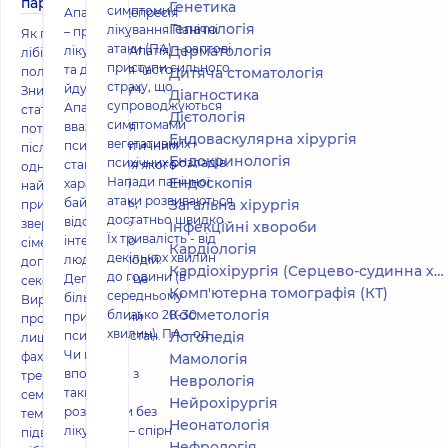
партнера
Генетика
симптоми і
Апатія та депресія
Гепатологія
лікування Панічні
– причини,
Як підвищити
атаки (ПА) – раптові
Дерматологія
лікування Апатія
лібідо після
приступи сильного
та депресія часто
пологів
Дитяча стоматологія
страху, що
йдуть поруч.
Зниження
Діагностика
супроводжуються
Апатія
статевого
Дієтологія
симптомами
вважається
потягу у жінок
Ендоваскулярна хірургія
вегетативних і
психосоматичним
після пологів –
Ендокринологія
психічних розладів.
станом, для якого
одна з
Напади панічної
Ендоскопія
характерні
найчастіших
атаки розвиваються
байдужість,
Загальна хірургія
причин
достатньо швидко.
відсутність
звернення
Інфекційні хвороби
Їх тривалість - від
інтересу до
сімейних пар по
Кардіологія
декількох хвилин
людей та подій.
допомогу до
Кардіохірургія (Серцево-судинна хірургія)
до години (в
Депресія – це
сексопатолога.
Комп'ютерна томографія (КТ)
середньому
більш
Вирішувати
Косметологія
близько 20-30
пригнічений
проблему треба
хвилин). ПА – од
психічний стан.
Логопедія
лише з
Чи можна
фахівцем,
Мамологія
впоратися з
тренінги та
Неврологія
такими
семінари на
Нейрохірургія
розладами без
тему «Як
Неонатологія
лікування – спірн
підвищити
Нефрологія