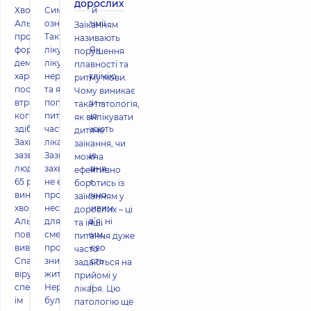
дорослих
Хвороба
Симптоми й
Альцгеймера —
ознаки булімії.
Заїканням
прогресуюча
Тактика
називають
форма старечої
лікування Як
порушення
деменції, що
лікувати
плавності та
характеризується
нервову булімію
ритму мови.
поступовою
та як її
Чому виникає
втратою
попередити –
така патологія,
когнітивних
питання, що
як вилікувати
здібностей.
часто хвилюють
дитяче
Захворювання
лікарів.
заїкання, чи
зазвичай уражає
Зазвичай це
можна
людей, старших за
захворювання
ефективно
65 років. Причини
не є ні
боротись із
виникнення
прогностично
заїканням у
хвороби
несприятливим
дорослих – ці
Альцгеймера досі
для здоров’я, ні
та інші
повністю не
смертельним,
питання дуже
вивчені.
проте суттєво
часто
Спадковість,
знижує якість
задаються на
віруси, травми,
життя.
прийомі у
специфічні реакції
Нервовою
лікаря. Цю
ім
булімією
патологію ще