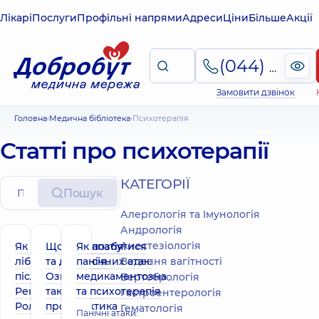
Лікарі
Послуги
Профільні напрями
Адреси
Ціни
Більше
Акції
(044) 495-2-888
Замовити дзвінок
Головна
Медична бібліотека
Психотерапія
Статті про психотерапії
КАТЕГОРІЇ
Пошук
Алергологія та Імунологія
Андрологія
Анестезіологія
Як підвищити
Що таке апатія
Як позбутися
лібідо у жінок
та депресія.
панічних атак:
Ведення вагітності
після пологів.
Ознаки,
медикаментозна
Вертебрологія
Рекомендації.
тактика,
та психотерапія
Гастроентерологія
Роль
профілактика
Гематологія
Панічні атаки: