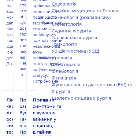
Сексологія
спогадами,
малюка.
прокидання з
Сімейна медицина та Терапія
страхами,
Здавалося б, яка
неможливістю
образами та
Сомнологія (розлади сну)
може бути
подальшого
сумнівами. Стан
депресія, коли в
засипання. Цей
Стоматологія
доволі
ліжку спить
стан може
Судинна хірургія
серйозний і
«рідна
виникнути у
Торакальна хірургія
потребує
кровинка»?
кожної людини
Трихологія
тривалого
Однак проблема
незалежно від
УЗ-діагностика (УЗД)
лікування та
існує і вона
віку,
нагляду фахівця.
Урологія
досить серйозна.
загального
Невроз
До ран
стану здоров'я і
Фізіотерапія
нав'язливих
соціального
Флебологія
станів має т
статусу.
Фтизіатрія
Потрібно зна
Функціональна діагностика (ЕКГ, холтер, добове АТ)
Хірургія
Щелепно-лицева хірургія
Лікування
Причини та
Причини,
хвороби
ознаки
симптоми та
Альцгеймера:
булімії.
лікування
основна і
Тактика
заїкання у
симптоматична
лікування.
підлітків,
терапія
Призначення
дітей та