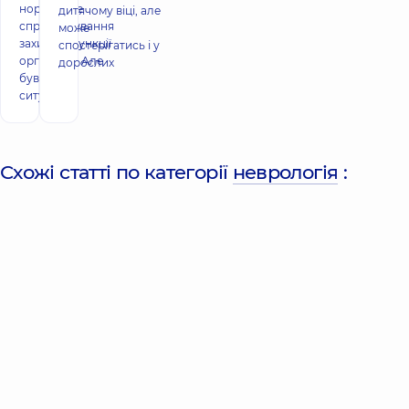
нормальне
дитячому віці, але
спрацьовування
може
захисної функції
спостерігатись і у
організму. Але
дорослих
бувають
ситуації,
Схожі статті по категорії
неврологія
: