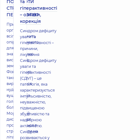
ПОБОРОТИ
та
СТРАХ
гіперактивності
ПЕРЕЛЬОТІВ?
– ознаки,
корекція
Причому
організм
Синдром дефіциту
всіляко чинить
уваги та
опір незвичного
гіперактивності –
для нього
причини,
знаходженню
лікування
високо над
Синдром дефіциту
землею.
уваги та
Фізіологічно
гіперактивності
такий стан
(СДУГ) – це
виражається
патологія, яка
нудотою,
характеризується
вушним або
імпульсивністю,
головним
неуважністю,
болем.
підвищеною
Моральний
збудливістю та
дискомфорт
надмірною
проявляється в
активністю.
страху літати на
Синдром
літаку. Це
розвивається у