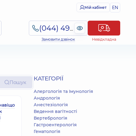
EN
Мій кабінет
(044) 495-2-888
Замовити дзвінок
Невідкладна
КАТЕГОРІЇ
Пошук
Алергологія та Імунологія
Андрологія
Анестезіологія
 навіщо
к
Ведення вагітності
і
Вертебрологія
Гастроентерологія
Гематологія