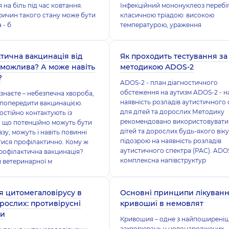
 на біль під час ковтання.
Інфекційний мононуклеоз перебіг
ричин такого стану може бути
класичною тріадою: високою
 - б
температурою, ураження
тична вакцинація від
Як проходить тестування за
и можлива? А може навіть
методикою ADOS-2
?
ADOS-2 - план діагностичного
обстеження на аутизм ADOS-2 - н
 знаєте – небезпечна хвороба,
наявність розладів аутистичного
попередити вакцинацією.
для дітей та дорослих Методику
постійно контактують із
рекомендовано використовувати
 що потенційно можуть бути
дітей та дорослих будь-якого віку
зу, можуть і навіть повинні
підозрою на наявність розладів
ися профілактично. Кому ж
аутистичного спектра (РАС). ADOS
рофілактична вакцинація?
комплексна напівструктур
и ветеринарної м
я цитомегаловірусу в
Основні принципи лікуван
орослих: противірусні
кривошиї в немовлят
ти
Кривошия – одне з найпоширені
захворювань у новонароджених.