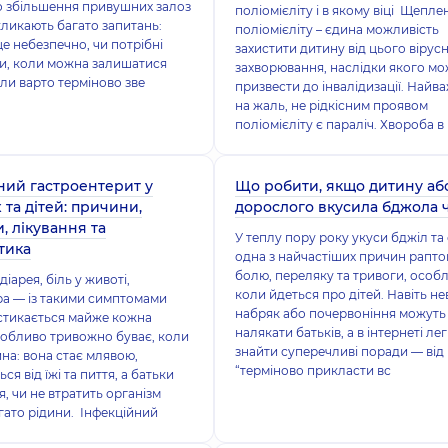
о збільшення привушних залоз
поліомієліту і в якому віці Щепле
ликають багато запитань:
поліомієліту – єдина можливість
це небезпечно, чи потрібні
захистити дитину від цього вірус
и, коли можна залишатися
захворювання, наслідки якого мо
оли варто терміново зве
призвести до інвалідизації. Найва
на жаль, не рідкісним проявом
поліомієліту є параліч. Хвороба в
ний гастроентерит у
Що робити, якщо дитину аб
 та дітей: причини,
дорослого вкусила бджола 
, лікування та
У теплу пору року укуси бджіл та
тика
одна з найчастіших причин рапто
болю, переляку та тривоги, особ
іарея, біль у животі,
коли йдеться про дітей. Навіть н
а — із такими симптомами
набряк або почервоніння можуть
 стикається майже кожна
налякати батьків, а в інтернеті ле
обливо тривожно буває, коли
знайти суперечливі поради — від
ина: вона стає млявою,
“терміново прикласти вс
ся від їжі та пиття, а батьки
, чи не втратить організм
гато рідини. Інфекційний