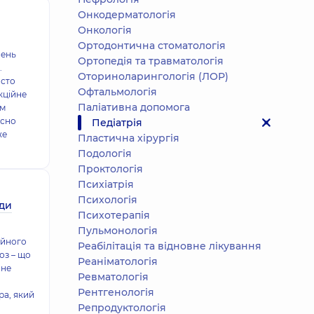
Онкодерматологія
Онкологія
Ортодонтична стоматологія
нень
Ортопедія та травматологія
.
Оториноларингологія (ЛОР)
осто
Офтальмологія
кційне
Паліативна допомога
им
асно
Педіатрія
же
Пластична хірургія
Подологiя
Проктологія
Психіатрія
Психологія
оди
Психотерапія
Пульмонологія
ійного
Реабілітація та відновне лікування
оз – що
Реаніматологія
йне
Ревматологія
Рентгенологія
ра, який
Репродуктологія