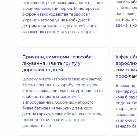
кашель аб
підвищення рівня захворюваності на грип
завжди вик
в осінньо-зимовий період. Міністерство
наскільки 
охорони законодавства та здоров'я
антибіотик
України наголошує на необхідності
вдома, а к
дотримання заходів задля запобігання
зараженню грипом та у разі захворюва
Причини, симптоми і способи
Інфекцій
лікування ГРВІ та грипу у
дорослих
дорослих та дітей
симптоми
профілак
Щороку ми стикаємося із сезоном застуд.
Хтось переносить хворобу легко, а для
Блювання, д
когось кілька днів температури, кашлю та
температур
слабкості стають справжнім
хоча б раз
випробуванням. Особливо непросто
родина. Ос
буває батькам маленьких дітей: коли
хворіє дит
дитина гаряча, млява або кашляє всю ніч,
відмовляєть
природно хвилюватися та хотіти
хвилюються
допомогти яко
занадто ба