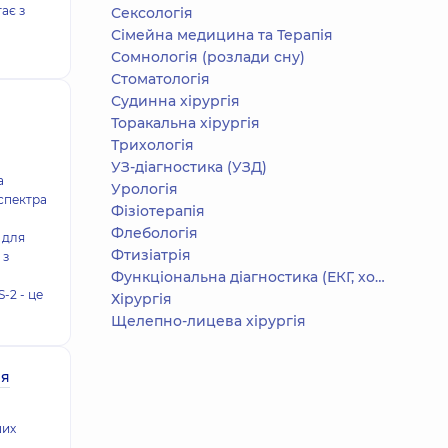
ає з
Сексологія
Сімейна медицина та Терапія
Сомнологія (розлади сну)
Стоматологія
Судинна хірургія
Торакальна хірургія
Трихологія
УЗ-діагностика (УЗД)
а
Урологія
 спектра
Фізіотерапія
Флебологія
 для
Фтизіатрія
 з
Функціональна діагностика (ЕКГ, холтер, добове АТ)
-2 - це
Хірургія
Щелепно-лицева хірургія
ня
ших