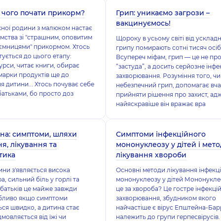
з чого почати прикорм?
Грип: уникаємо загрози –
вакцинуємось!
жної родини з малюком настає
мства зі "страшним, оповитим
Щороку в усьому світі від усклад
аємницями" прикормом. Хтось
грипу помирають сотні тисяч осіб
тується до цього етапу:
Всупереч міфам, грип — це не пр
урси, читає книги, обирає
“застуда”, а досить серйозне інфе
марки продуктів ще до
захворювання. Розуміння того, ч
 дитини... Хтось почуває себе
небезпечний грип, допомагає вч
атьками, бо просто доз
прийняти рішення про захист, ад
найяскравіше він вражає вра
на: симптоми, шляхи
Симптоми інфекційного
я, лікування та
мононуклеозу у дітей і мет
тика
лікування хвороби
ини з'являється висока
Основні методи лікування інфекц
а, сильний біль у горлі та
мононуклеозу у дітей Мононукле
 батьків це майже завжди
це за хвороба? Це гостре інфекці
обливо якщо симптоми
захворювання, збудником якого
ся швидко, а дитина стає
найчастіше є вірус Епштейна-Бар
дмовляється від їжі чи
належить до групи герпесвірусів.