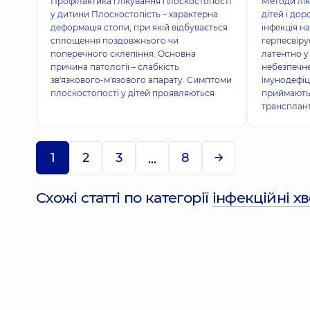
Профілактика і лікування плоскостопості
Методи лік
у дитини Плоскостопість – характерна
дітей і до
деформація стопи, при якій відбувається
інфекція н
сплощення поздовжнього чи
герпесвіру
поперечного склепіння. Основна
латентно у
причина патології – слабкість
небезпечне
зв'язкового-м'язового апарату. Симптоми
імунодефіц
плоскостопості у дітей проявляються
приймають
трансплант
1
2
3
8
...
Схожі статті по категорії
інфекційні х