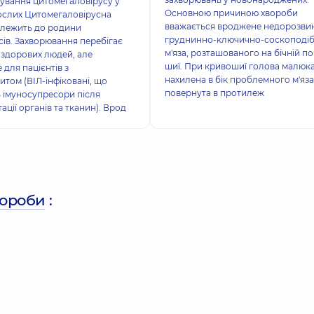
ування цитомегаловірусу у
Основною причиною хвороби
рослих Цитомегаловірусна
вважається вроджене недорозви
алежить до родини
груднинно-ключично-соскоподі
сів. Захворювання перебігає
м'яза, розташованого на бічній по
 здорових людей, але
шиї. При кривошиї голова малюк
 для пацієнтів з
нахилена в бік проблемного м'яза
итом (ВІЛ-інфіковані, що
повернута в протилеж
 імуносупресори після
ації органів та тканин). Врод
вороби
: