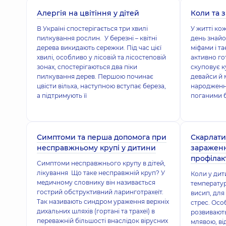
Алергія на цвітіння у дітей
Коли та 
В Україні спостерігається три хвилі
У житті ко
пилкування рослин. У березні – квітні
день знайо
дерева викидають сережки. Під час цієї
міфами і т
хвилі, особливо у лісовій та лісостеповій
активно го
зонах, спостерігаються два піки
скуповує к
пилкування дерев. Першою починає
девайси й 
цвісти вільха, наступною вступає береза,
народження
а підтримують її
поганими б
Симптоми та перша допомога при
Скарлати
несправжньому крупі у дитини
зараженн
профілак
Симптоми несправжнього крупу в дітей,
лікування Що таке несправжній круп? У
Коли у дит
медичному словнику він називається
температур
гострий обструктивний ларинготрахеїт.
висип, для
Так називають синдром ураження верхніх
стрес. Ос
дихальних шляхів (гортані та трахеї) в
розвивають
переважній більшості внаслідок вірусних
млявою, ві