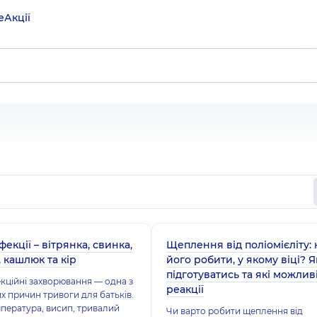
е
Акції
фекції – вітрянка, свинка,
Щеплення від поліомієліту:
 кашлюк та кір
його робити, у якому віці? Я
підготуватись та які можлив
екційні захворювання — одна з
реакції
х причин тривоги для батьків.
пература, висип, тривалий
Чи варто робити щеплення від