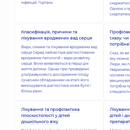
інфекцій. Гортань
скаржиться
Однією з п
скарлатина
Класифікація, причини та
Профілак
лікування вроджених вад серця
сказу: ч
потрібна
Види, ознаки та лікування вроджених вад
серця Серед найчастіше діагностованих
Сказ, як ви
вроджених патологій – вади розвитку
яку можна 
серця. Вони виявляються в перші дні
Люди, які 
життя дитини. Однак при проведенні
тваринами,
ультразвукового дослідження плоду
носіями ска
сучасним обладнанням на етапі його
вакцинуват
виношування діагностика може бути і
потрібна п
більш ранн
спеціаліст
Лікування та профілактика
Лікуванн
плоскостопості у дітей
дітей і д
дошкільного віку
препара