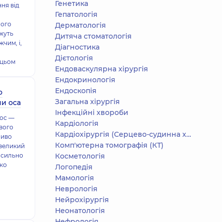
Генетика
ння від
Гепатологія
ного
Дерматологія
жуть
Дитяча стоматологія
жчим, і,
Діагностика
Дієтологія
 цьом
Ендоваскулярна хірургія
Ендокринологія
Ендоскопія
о
Загальна хірургія
чи оса
Інфекційні хвороби
 ос —
Кардіологія
вого
Кардіохірургія (Серцево-судинна хірургія)
ливо
Комп'ютерна томографія (КТ)
евеликий
 сильно
Косметологія
гко
Логопедія
Мамологія
Неврологія
Нейрохірургія
Неонатологія
Нефрологія