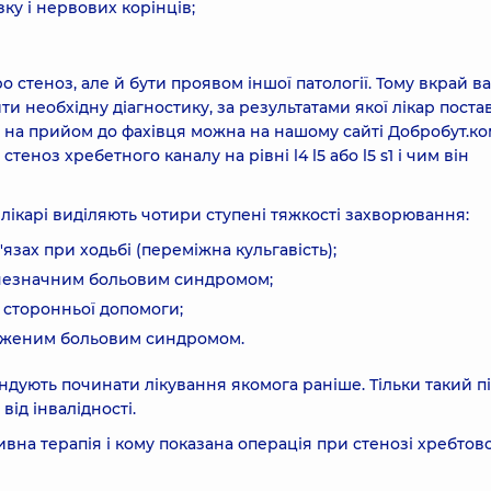
у і нервових корінців;
о стеноз, але й бути проявом іншої патології. Тому вкрай 
и необхідну діагностику, за результатами якої лікар поста
я на прийом до фахівця можна на нашому сайті Добробут.ко
стеноз хребетного каналу на рівні l4 l5 або l5 s1 і чим він
 лікарі виділяють чотири ступені тяжкості захворювання:
'язах при ходьбі (переміжна кульгавість);
 незначним больовим синдромом;
з сторонньої допомоги;
ираженим больовим синдромом.
ндують починати лікування якомога раніше. Тільки такий пі
ід інвалідності.
вна терапія і кому показана операція при стенозі хребтов