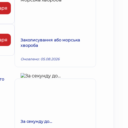
аря
аря
Заколисування або морська
хвороба
Оновлено: 05.08.2026
го
За секунду до…