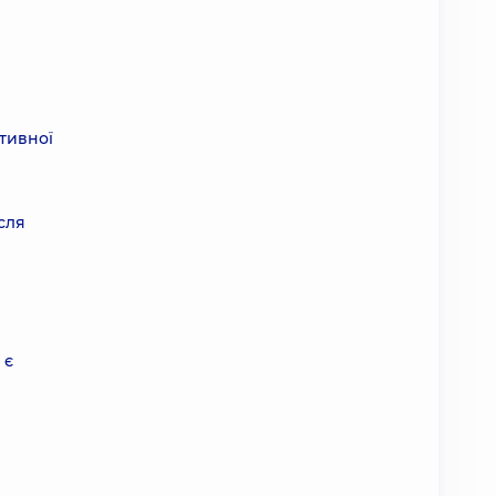
тивної
ісля
 є