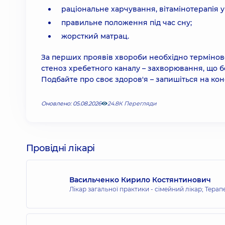
раціональне харчування, вітамінотерапія у
правильне положення під час сну;
жорсткий матрац.
За перших проявів хвороби необхідно термінов
стеноз хребетного каналу – захворювання, що б
Подбайте про своє здоров'я – запишіться на кон
Оновлено: 05.08.2026
24.8К Перегляди
Провідні лікарі
Васильченко Кирило Костянтинович
Лікар загальної практики - сімейний лікар; Терап