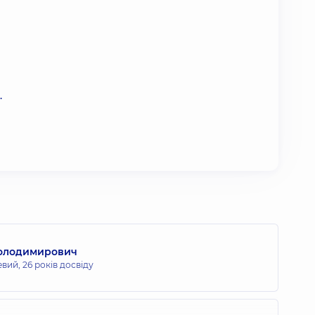
.
Володимирович
евий,
26 років досвіду