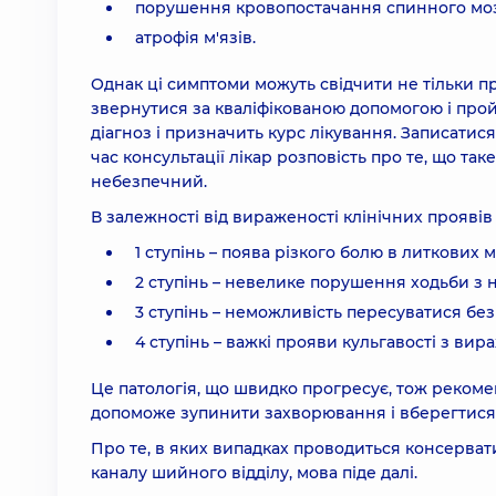
порушення кровопостачання спинного мозк
атрофія м'язів.
Однак ці симптоми можуть свідчити не тільки пр
звернутися за кваліфікованою допомогою і пройт
діагноз і призначить курс лікування. Записатис
час консультації лікар розповість про те, що таке 
небезпечний.
В залежності від вираженості клінічних проявів
1 ступінь – поява різкого болю в литкових м
2 ступінь – невелике порушення ходьби з
3 ступінь – неможливість пересуватися бе
4 ступінь – важкі прояви кульгавості з в
Це патологія, що швидко прогресує, тож рекоме
допоможе зупинити захворювання і вберегтися в
Про те, в яких випадках проводиться консервати
каналу шийного відділу, мова піде далі.