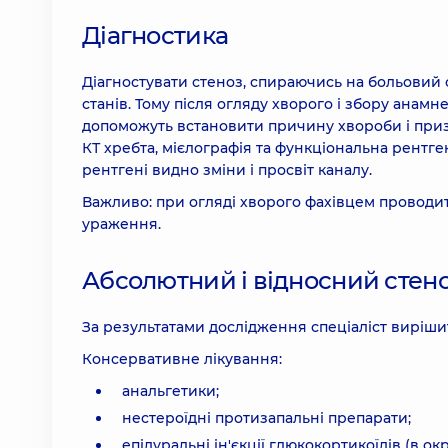
Діагностика
Діагностувати стеноз, спираючись на больовий 
станів. Тому після огляду хворого і збору анамн
допоможуть встановити причину хвороби і приз
КТ хребта, мієлографія та функціональна рентг
рентгені видно зміни і просвіт каналу.
Важливо: при огляді хворого фахівцем проводить
ураження.
Абсолютний і відносний стено
За результатами дослідження спеціаліст виріши
Консервативне лікування:
анальгетики;
нестероїдні протизапальні препарати;
епідуральні ін'єкції глюкокортикоїдів (в ок