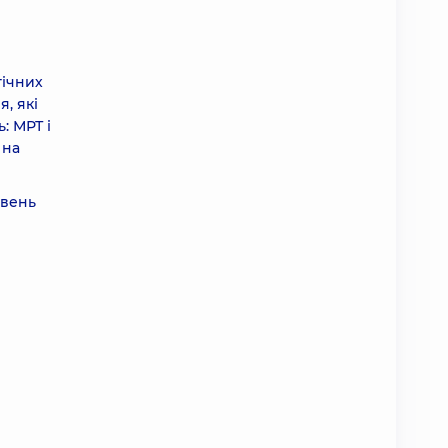
гічних
, які
: МРТ і
 на
івень