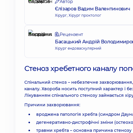
Автор
Єлізаров Вадим Валентинович
Хірург; Хірург проктолог
Рецензент
Басацький Андрій Володимиро
Хірург ендоваскулярний
Стеноз хребетного каналу поп
Спінальний стеноз – небезпечне захворювання
каналу. Хвороба носить поступний характер і бе
Лікуванням спінального стенозу займається хіру
Причини захворювання:
вроджена патологія хребта (синдром Дауна,
дегенеративно-дистрофічні зміни (остеохо
травми хребта – основна причина стенозу 