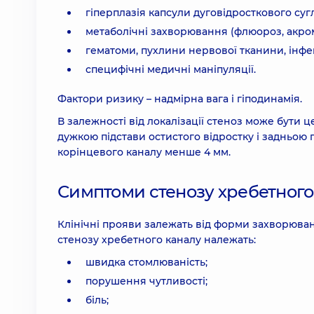
гіперплазія капсули дуговідросткового суг
метаболічні захворювання (флюороз, акром
гематоми, пухлини нервової тканини, інфек
специфічні медичні маніпуляції.
Фактори ризику – надмірна вага і гіподинамія.
В залежності від локалізації стеноз може бути
дужкою підстави остистого відростку і задньою 
корінцевого каналу менше 4 мм.
Симптоми стенозу хребетного 
Клінічні прояви залежать від форми захворюван
стенозу хребетного каналу належать:
швидка стомлюваність;
порушення чутливості;
біль;