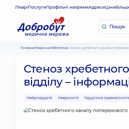
Лікарі
Послуги
Профільні напрями
Адреси
Ціни
Більш
Головна
Медична бібліотека
Стеноз хребетного каналу попереко
Стеноз хребетного
відділу – інформац
Нейрохірургія
Неврологія
Хірургічна травматологі