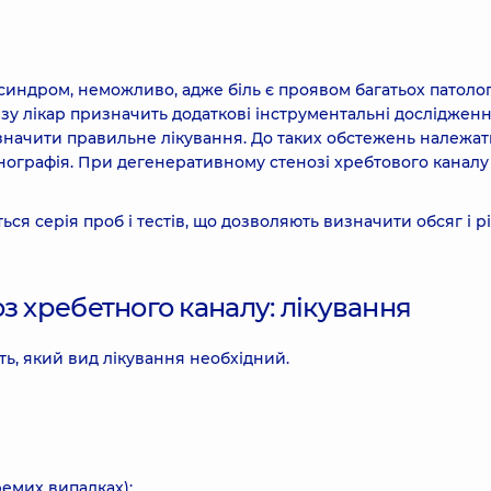
синдром, неможливо, адже біль є проявом багатьох патоло
езу лікар призначить додаткові інструментальні дослідження
начити правильне лікування. До таких обстежень належать
енографія. При дегенеративному стенозі хребтового каналу
ся серія проб і тестів, що дозволяють визначити обсяг і р
з хребетного каналу: лікування
ть, який вид лікування необхідний.
ремих випадках);