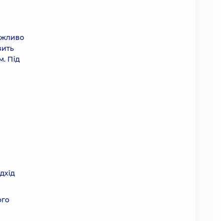
важливо
вить
м. Під
дхід
ого