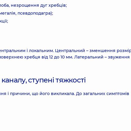
лоба, незрощення дуг хребців;
егалія, псевдоподагра);
ції;
 центральним і локальним. Центральний – зменшення розмі
поверхнею хребця від 12 до 10 мм. Латеральний – звуження
каналу, ступені тяжкості
ня і причини, що його викликала. До загальних симптомів