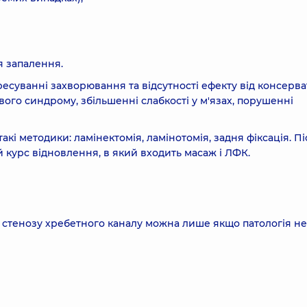
я запалення.
суванні захворювання та відсутності ефекту від консерва
вого синдрому, збільшенні слабкості у м'язах, порушенні
акі методики: ламінектомія, ламінотомія, задня фіксація. П
 курс відновлення, в який входить масаж і ЛФК.
 стенозу хребетного каналу можна лише якщо патологія не